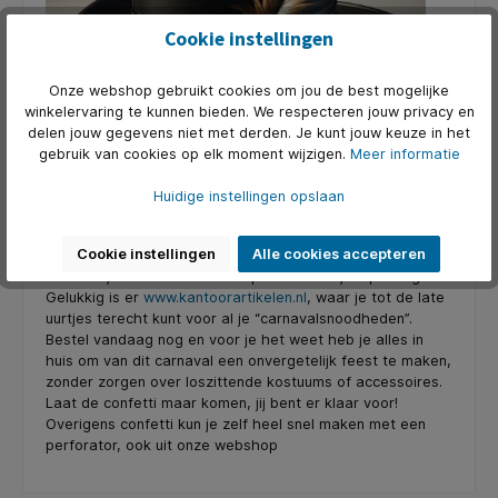
Cookie instellingen
Onze webshop gebruikt cookies om jou de best mogelijke
winkelervaring te kunnen bieden. We respecteren jouw privacy en
delen jouw gegevens niet met derden. Je kunt jouw keuze in het
gebruik van cookies op elk moment wijzigen.
Meer informatie
Huidige instellingen opslaan
Nu je dit weet, is het de hoogste tijd om je voorraadkast
Cookie instellingen
Alle cookies accepteren
aan te vullen en als je het niet met carnaval nodig hebt,
dan heb je het hoe dan ook op een later tijdstip nodig!
Gelukkig is er
www.kantoorartikelen.nl
, waar je tot de late
uurtjes terecht kunt voor al je “carnavalsnoodheden”.
Bestel vandaag nog en voor je het weet heb je alles in
huis om van dit carnaval een onvergetelijk feest te maken,
zonder zorgen over loszittende kostuums of accessoires.
Laat de confetti maar komen, jij bent er klaar voor!
Overigens confetti kun je zelf heel snel maken met een
perforator, ook uit onze webshop