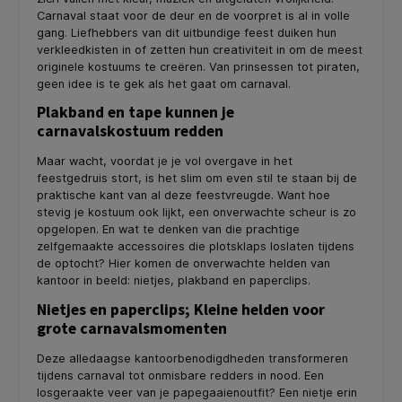
Carnaval staat voor de deur en de voorpret is al in volle
gang. Liefhebbers van dit uitbundige feest duiken hun
verkleedkisten in of zetten hun creativiteit in om de meest
originele kostuums te creëren. Van prinsessen tot piraten,
geen idee is te gek als het gaat om carnaval.
Plakband en tape kunnen je
carnavalskostuum redden
Maar wacht, voordat je je vol overgave in het
feestgedruis stort, is het slim om even stil te staan bij de
praktische kant van al deze feestvreugde. Want hoe
stevig je kostuum ook lijkt, een onverwachte scheur is zo
opgelopen. En wat te denken van die prachtige
zelfgemaakte accessoires die plotsklaps loslaten tijdens
de optocht? Hier komen de onverwachte helden van
kantoor in beeld: nietjes, plakband en paperclips.
Nietjes en paperclips; Kleine helden voor
grote carnavalsmomenten
Deze alledaagse kantoorbenodigdheden transformeren
tijdens carnaval tot onmisbare redders in nood. Een
losgeraakte veer van je papegaaienoutfit? Een nietje erin