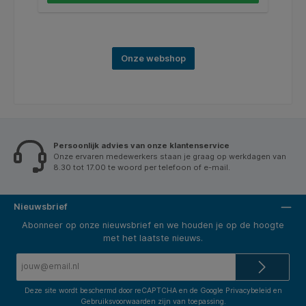
Onze webshop
Persoonlijk advies van onze klantenservice
Onze ervaren medewerkers staan je graag op werkdagen van
8.30 tot 17.00 te woord per telefoon of e-mail.
Nieuwsbrief
Abonneer op onze nieuwsbrief en we houden je op de hoogte
met het laatste nieuws.
E-
mailadres*
Deze site wordt beschermd door reCAPTCHA en de Google
Privacybeleid
en
Gebruiksvoorwaarden
zijn van toepassing.