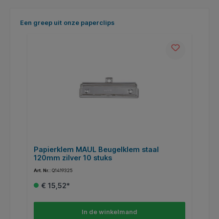
Productgalerij overslaan
Een greep uit onze paperclips
Papierklem MAUL Beugelklem staal
P
120mm zilver 10 stuks
z
Art. Nr.:
Q1419325
Art
€ 15,52*
In de winkelmand