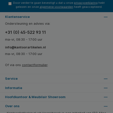
Door verder te gaan bevestigt u dat u onze
privacyverklaring
hebt
gelezen en onze
algemene voorwaarden
heeft geaccepteerd.
Klantenservice
Ondersteuning en advies via:
+31 (0) 45-522 93 11
ma-vr, 08:30 - 17:00 uur
info@kantoorartikelen.nl
ma-vr, 08:30 - 17:00 uur
Of via ons
contactformulier
.
Service
Informatie
Hoofdkantoor & Meubilair Showroom
Over ons