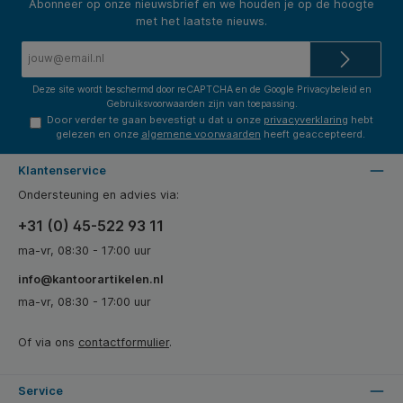
Abonneer op onze nieuwsbrief en we houden je op de hoogte
met het laatste nieuws.
E-
mailadres*
Deze site wordt beschermd door reCAPTCHA en de Google
Privacybeleid
en
Gebruiksvoorwaarden
zijn van toepassing.
Door verder te gaan bevestigt u dat u onze
privacyverklaring
hebt
gelezen en onze
algemene voorwaarden
heeft geaccepteerd.
Klantenservice
Ondersteuning en advies via:
+31 (0) 45-522 93 11
ma-vr, 08:30 - 17:00 uur
info@kantoorartikelen.nl
ma-vr, 08:30 - 17:00 uur
Of via ons
contactformulier
.
Service