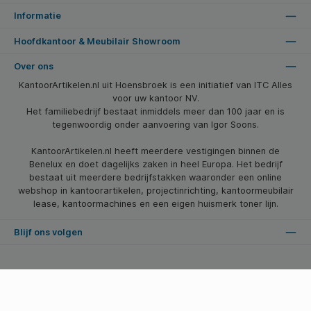
Informatie
Hoofdkantoor & Meubilair Showroom
Over ons
KantoorArtikelen.nl uit Hoensbroek is een initiatief van ITC Alles
voor uw kantoor NV.
Het familiebedrijf bestaat inmiddels meer dan 100 jaar en is
tegenwoordig onder aanvoering van Igor Soons.
KantoorArtikelen.nl heeft meerdere vestigingen binnen de
Benelux en doet dagelijks zaken in heel Europa. Het bedrijf
bestaat uit meerdere bedrijfstakken waaronder een online
webshop in kantoorartikelen, projectinrichting, kantoormeubilair
lease, kantoormachines en een eigen huismerk toner lijn.
Blijf ons volgen
* Alle prijzen zijn excl. btw en excl. verzendkosten, tenzij anders vermeld.
© 2026 Kantoorartikelen.nl - Alle Rechten Voorbehouden. Theme by
SBYP (Smart Business Young Professionals)