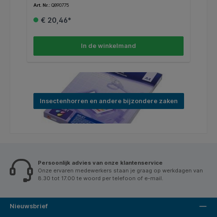
Art. Nr.:
Q890775
Art
€ 20,46*
In de winkelmand
Insectenhorren en andere bijzondere zaken
Persoonlijk advies van onze klantenservice
Onze ervaren medewerkers staan je graag op werkdagen van
8.30 tot 17.00 te woord per telefoon of e-mail.
Nieuwsbrief