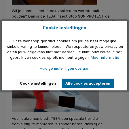
Wil je naast insecten ook zonlicht en warmte buiten
houden? Dan is de TESA Insect Stop SUN PROTECT de
perfecte keuze. Deze hor heeft een aluminium-coating die
Cookie instellingen
UV-stralen reflecteert, waardoor het binnen koeler blijft.
Ideaal voor ruimtes met veel zonlicht.
Onze webshop gebruikt cookies om jou de best mogelijke
TESA Insect Stop voor dakramen – Speciaal
winkelervaring te kunnen bieden. We respecteren jouw privacy en
voor schuine ramen
delen jouw gegevens niet met derden. Je kunt jouw keuze in het
gebruik van cookies op elk moment wijzigen.
Meer informatie
Huidige instellingen opslaan
Cookie instellingen
Alle cookies accepteren
Voor dakramen biedt TESA een speciale hor die
eenvoudig te monteren is zonder boren, dankzij de