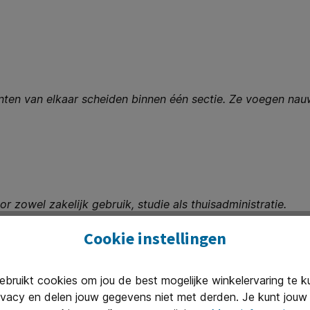
ten van elkaar scheiden binnen één sectie. Ze voegen nauw
r zowel zakelijk gebruik, studie als thuisadministratie.
 creëer je een overzichtelijke, professionele en flexibel ing
Cookie instellingen
tabbladen en scheidingsstroken
ruikt cookies om jou de best mogelijke winkelervaring te 
ivacy en delen jouw gegevens niet met derden. Je kunt jouw 