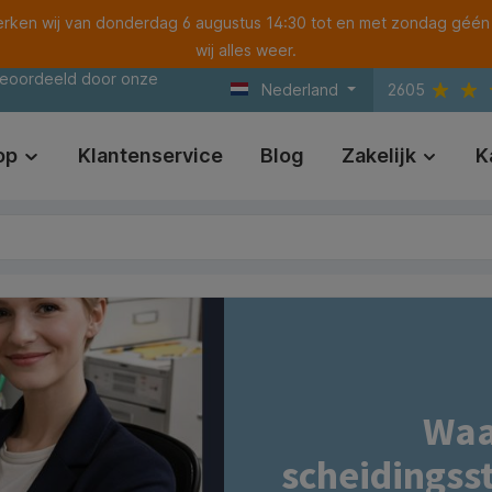
ken wij van donderdag 6 augustus 14:30 tot en met zondag géén
wij alles weer.
beoordeeld door onze
Nederland
2605
op
Klantenservice
Blog
Zakelijk
K
Waa
scheidingss