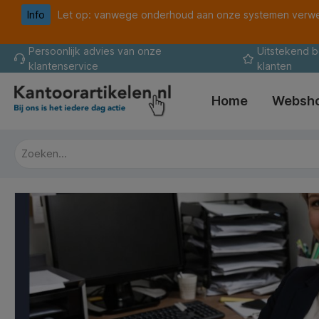
Info
Let op: vanwege onderhoud aan onze systemen verwer
oekopdracht
Ga naar de hoofdnavigatie
Persoonlijk advies van onze
Uitstekend 
klantenservice
klanten
Home
Websh