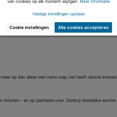
van cookies op elk moment wijzigen.
Meer informatie
Huidige instellingen opslaan
Cookie instellingen
Alle cookies accepteren
meer op dan alleen een nette map; het heeft directe invloed 
 minuten – en op jaarbasis uren. Dankzij duidelijke secties