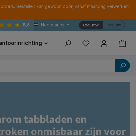
 orders. Bestellen kan gewoon door, vanaf maandag verwerken
8,6
Nederlands
Excl. btw
Incl. btw
antoorinrichting
Print
Referenties
rom tabbladen en
troken onmisbaar zijn voor