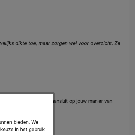
elijks dikte toe, maar zorgen wel voor overzicht. Ze
erichte map die perfect aansluit op jouw manier van
kunnen bieden. We
keuze in het gebruik