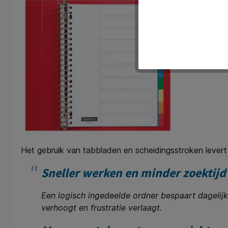
Het gebruik van tabbladen en scheidingsstroken levert 
Sneller werken en minder zoektijd
Een logisch ingedeelde ordner bespaart dagelijks
verhoogt en frustratie verlaagt.