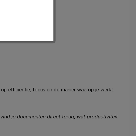
op efficiëntie, focus en de manier waarop je werkt.
 vind je documenten direct terug, wat productiviteit