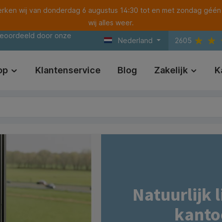
ken wij van donderdag 6 augustus 14:30 tot en met zondag géén
wij alles weer.
beoordeeld door onze
Nederland
2605
op
Klantenservice
Blog
Zakelijk
K
Natuurlijk 
kantoo