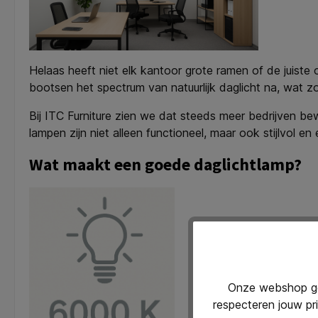
Helaas heeft niet elk kantoor grote ramen of de juiste
bootsen het spectrum van natuurlijk daglicht na, wat zo
Bij ITC Furniture zien we dat steeds meer bedrijven b
lampen zijn niet alleen functioneel, maar ook stijlvol en 
Wat maakt een goede daglichtlamp?
Onze webshop geb
respecteren jouw pr