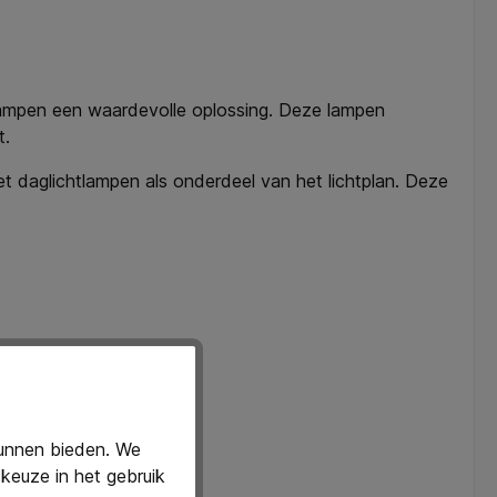
htlampen een waardevolle oplossing. Deze lampen
t.
 daglichtlampen als onderdeel van het lichtplan. Deze
kunnen bieden. We
keuze in het gebruik