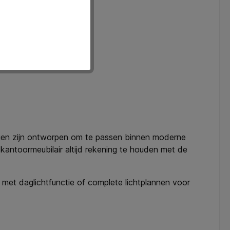
ssingen zijn ontworpen om te passen binnen moderne
kantoormeubilair altijd rekening te houden met de
met daglichtfunctie of complete lichtplannen voor