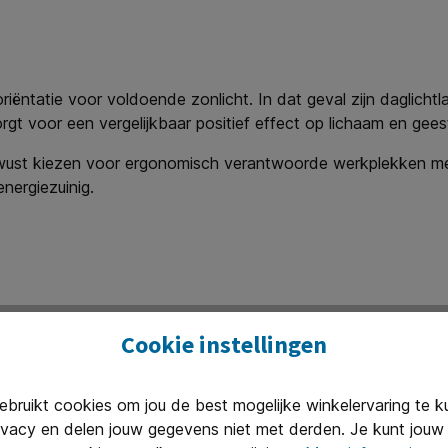
 oriëntatie voor voldoende zonlicht. In dat geval zijn daglic
rgt voor een vergelijkbaar positief effect op lichaam en gees
ewust kiezen voor ergonomisch verantwoorde werkplekken met
energiezuinig.
Cookie instellingen
ruikt cookies om jou de best mogelijke winkelervaring te 
ivacy en delen jouw gegevens niet met derden. Je kunt jouw 