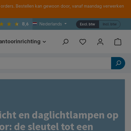
 orders. Bestellen kan gewoon door, vanaf maandag verwerken
8,6
Nederlands
Excl. btw
Incl. btw
antoorinrichting
Print
Referenties
licht en daglichtlampen op
r: de sleutel tot een