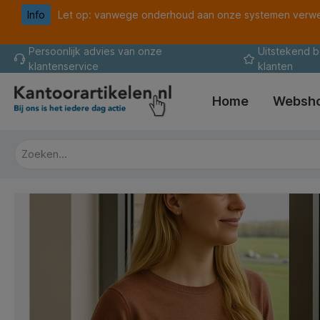
Info
Let op: vanwege onderhoud aan onze systemen verwer
oekopdracht
Ga naar de hoofdnavigatie
Persoonlijk advies van onze
Uitstekend 
klantenservice
klanten
Home
Websh