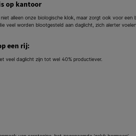
is op kantoor
leert niet alleen onze biologische klok, maar zorgt ook voor e
 veel worden blootgesteld aan daglicht, zich alerter voelen
p een rij:
t veel daglicht zijn tot wel 40% productiever.
aanmaak van serotonine, het zogenaamde ‘geluk hormoon’.