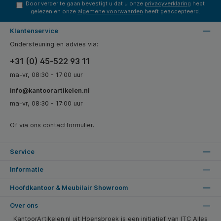
Door verder te gaan bevestigt u dat u onze
privacyverklaring
hebt
gelezen en onze
algemene voorwaarden
heeft geaccepteerd.
Klantenservice
Ondersteuning en advies via:
+31 (0) 45-522 93 11
ma-vr, 08:30 - 17:00 uur
info@kantoorartikelen.nl
ma-vr, 08:30 - 17:00 uur
Of via ons
contactformulier
.
Service
Informatie
Hoofdkantoor & Meubilair Showroom
Over ons
KantoorArtikelen.nl uit Hoensbroek is een initiatief van ITC Alles