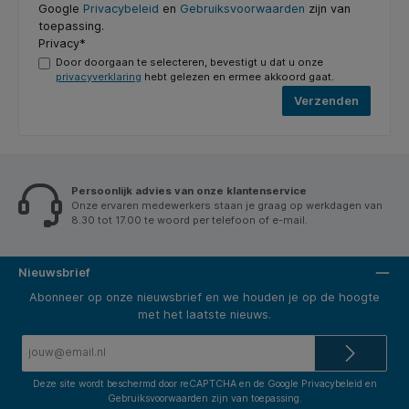
Google
Privacybeleid
en
Gebruiksvoorwaarden
zijn van
toepassing.
Privacy*
Door doorgaan te selecteren, bevestigt u dat u onze
privacyverklaring
hebt gelezen en ermee akkoord gaat.
Verzenden
Persoonlijk advies van onze klantenservice
Onze ervaren medewerkers staan je graag op werkdagen van
8.30 tot 17.00 te woord per telefoon of e-mail.
Nieuwsbrief
Abonneer op onze nieuwsbrief en we houden je op de hoogte
met het laatste nieuws.
E-
mailadres*
Deze site wordt beschermd door reCAPTCHA en de Google
Privacybeleid
en
Gebruiksvoorwaarden
zijn van toepassing.