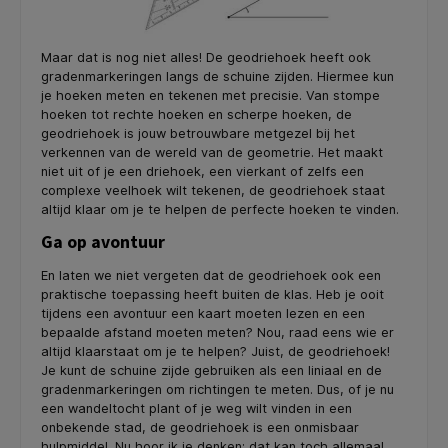
Maar dat is nog niet alles! De geodriehoek heeft ook
gradenmarkeringen langs de schuine zijden. Hiermee kun
je hoeken meten en tekenen met precisie. Van stompe
hoeken tot rechte hoeken en scherpe hoeken, de
geodriehoek is jouw betrouwbare metgezel bij het
verkennen van de wereld van de geometrie. Het maakt
niet uit of je een driehoek, een vierkant of zelfs een
complexe veelhoek wilt tekenen, de geodriehoek staat
altijd klaar om je te helpen de perfecte hoeken te vinden.
Ga op avontuur
En laten we niet vergeten dat de geodriehoek ook een
praktische toepassing heeft buiten de klas. Heb je ooit
tijdens een avontuur een kaart moeten lezen en een
bepaalde afstand moeten meten? Nou, raad eens wie er
altijd klaarstaat om je te helpen? Juist, de geodriehoek!
Je kunt de schuine zijde gebruiken als een liniaal en de
gradenmarkeringen om richtingen te meten. Dus, of je nu
een wandeltocht plant of je weg wilt vinden in een
onbekende stad, de geodriehoek is een onmisbaar
hulpmiddel. Nu hoor ik je denken: dat kan toch allemaal