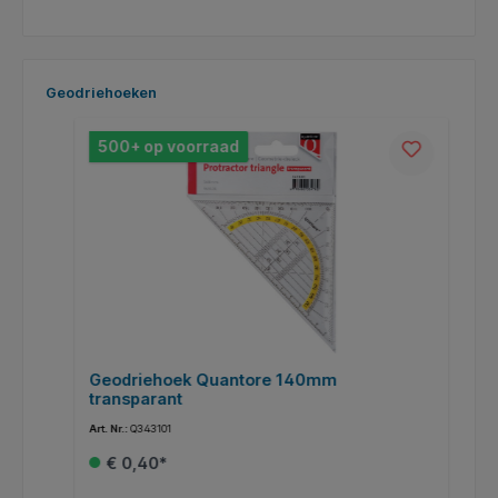
Productgalerij overslaan
Geodriehoeken
500+ op voorraad
Geodriehoek Quantore 140mm
G
transparant
Art. Nr.:
Q343101
Art
€ 0,40*