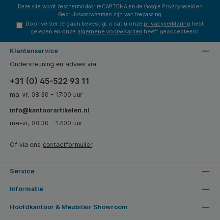
Deze site wordt beschermd door reCAPTCHA en de Google
Privacybeleid
en
Gebruiksvoorwaarden
zijn van toepassing.
Door verder te gaan bevestigt u dat u onze
privacyverklaring
hebt
gelezen en onze
algemene voorwaarden
heeft geaccepteerd.
Klantenservice
Ondersteuning en advies via:
+31 (0) 45-522 93 11
ma-vr, 08:30 - 17:00 uur
info@kantoorartikelen.nl
ma-vr, 08:30 - 17:00 uur
Of via ons
contactformulier
.
Service
Informatie
Hoofdkantoor & Meubilair Showroom