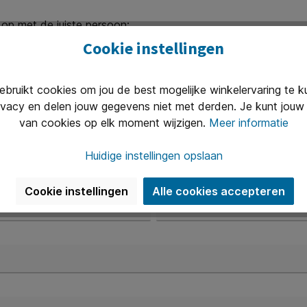
 op met de juiste persoon:
Cookie instellingen
ruikt cookies om jou de best mogelijke winkelervaring te 
ivacy en delen jouw gegevens niet met derden. Je kunt jouw 
van cookies op elk moment wijzigen.
Meer informatie
Voornaam
A
Huidige instellingen opslaan
Telefoon*
Cookie instellingen
Alle cookies accepteren