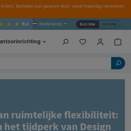
 orders. Bestellen kan gewoon door, vanaf maandag verwerken
8,6
Nederlands
Excl. btw
Incl. btw
antoorinrichting
Print
Referenties
 ruimtelijke flexibiliteit:
 het tijdperk van Design