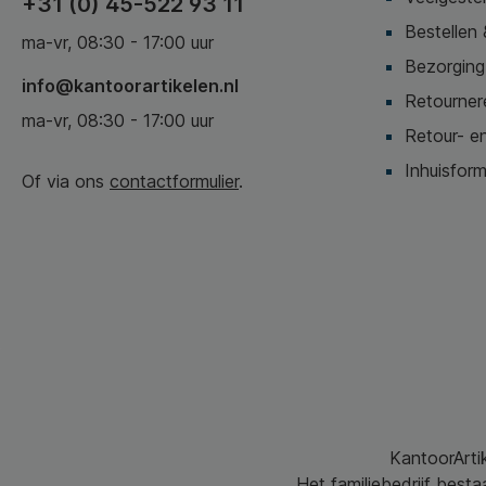
+31 (0) 45-522 93 11
Bestellen 
ma-vr, 08:30 - 17:00 uur
Bezorging,
info@kantoorartikelen.nl
Retournere
ma-vr, 08:30 - 17:00 uur
Retour- en
Inhuisform
Of via ons
contactformulier
.
KantoorArtik
Het familiebedrijf best