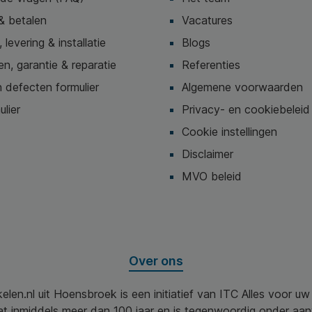
& betalen
Vacatures
 levering & installatie
Blogs
n, garantie & reparatie
Referenties
 defecten formulier
Algemene voorwaarden
ulier
Privacy- en cookiebeleid
Cookie instellingen
Disclaimer
MVO beleid
Over ons
elen.nl uit Hoensbroek is een initiatief van ITC Alles voor u
aat inmiddels meer dan 100 jaar en is tegenwoordig onder aa