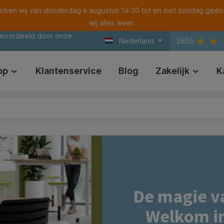
ken wij van donderdag 6 augustus 14:30 tot en met zondag géén
wij alles weer.
beoordeeld door onze
Nederland
2605
op
Klantenservice
Blog
Zakelijk
K
De magie van
Welkom in