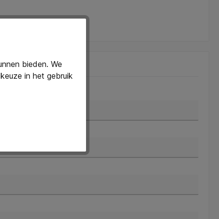
kunnen bieden. We
keuze in het gebruik
chternaam*