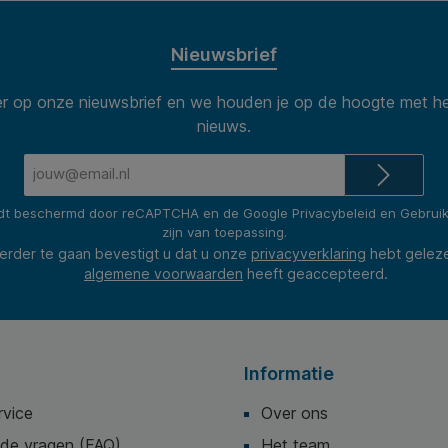
Nieuwsbrief
 op onze nieuwsbrief en we houden je op de hoogte met he
nieuws.
E-
mailadres*
rdt beschermd door reCAPTCHA en de Google
Privacybeleid
en
Gebrui
zijn van toepassing.
erder te gaan bevestigt u dat u onze
privacyverklaring
hebt gelez
algemene voorwaarden
heeft geaccepteerd.
Informatie
rvice
Over ons
lde vragen (FAQ)
Het team