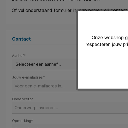
Of vul onderstaand formulier in, dan nemen wij contact
Onze webshop geb
Contact
respecteren jouw pr
Aanhef*
Jouw e-mailadres*
Onderwerp*
Opmerking*