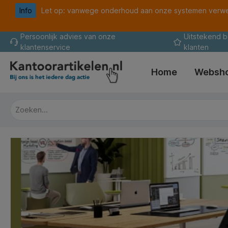
Info
Let op: vanwege onderhoud aan onze systemen verwer
oekopdracht
Ga naar de hoofdnavigatie
Persoonlijk advies van onze
Uitstekend 
klantenservice
klanten
Home
Websh