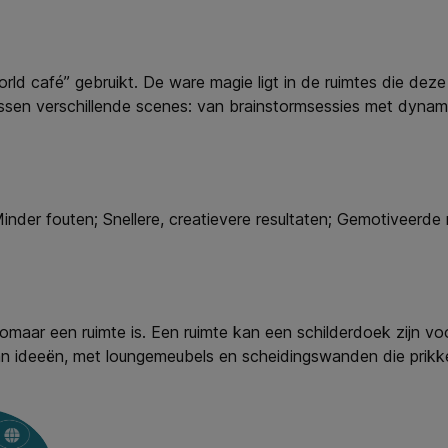
rld café” gebruikt. De ware magie ligt in de ruimtes die deze 
ussen verschillende scenes: van brainstormsessies met dynami
 Minder fouten; Snellere, creatievere resultaten; Gemotiveer
zomaar een ruimte is. Een ruimte kan een schilderdoek zijn voo
van ideeën, met loungemeubels en scheidingswanden die prik