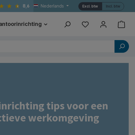
8,6
Nederlands
Excl. btw
Incl. btw
antoorinrichting
Print
Referenties
nrichting tips voor een
ctieve werkomgeving