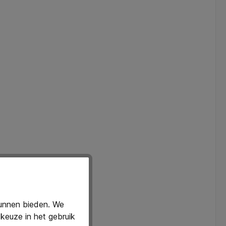
kunnen bieden. We
keuze in het gebruik
t meer rust werken.