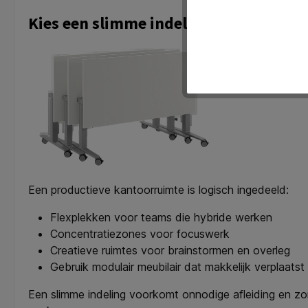
Kies een slimme indeling
Een productieve kantoorruimte is logisch ingedeeld:
Flexplekken voor teams die hybride werken
Concentratiezones voor focuswerk
Creatieve ruimtes voor brainstormen en overleg
Gebruik modulair meubilair dat makkelijk verplaatst
Een slimme indeling voorkomt onnodige afleiding en zo