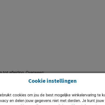
 tot afleiding. Overweeg:
Cookie instellingen
ruikt cookies om jou de best mogelijke winkelervaring te 
ivacy en delen jouw gegevens niet met derden. Je kunt jouw 
tie beter behouden en kunnen medewerkers efficiënter en me