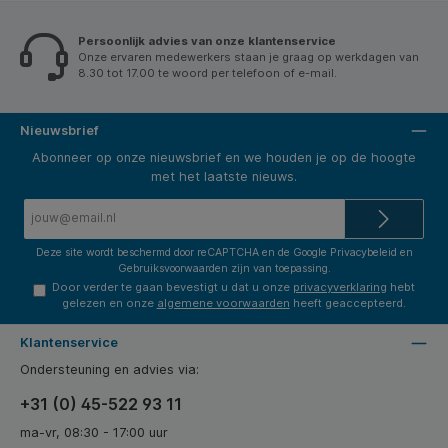
Persoonlijk advies van onze klantenservice
Onze ervaren medewerkers staan je graag op werkdagen van
8.30 tot 17.00 te woord per telefoon of e-mail.
Nieuwsbrief
Abonneer op onze nieuwsbrief en we houden je op de hoogte
met het laatste nieuws.
E-
mailadres*
Deze site wordt beschermd door reCAPTCHA en de Google
Privacybeleid
en
Gebruiksvoorwaarden
zijn van toepassing.
Door verder te gaan bevestigt u dat u onze
privacyverklaring
hebt
gelezen en onze
algemene voorwaarden
heeft geaccepteerd.
Klantenservice
Ondersteuning en advies via:
+31 (0) 45-522 93 11
ma-vr, 08:30 - 17:00 uur