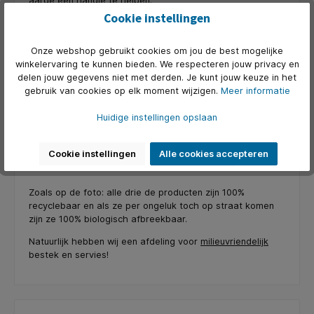
aarde een handje te helpen.
Cookie instellingen
Onze webshop gebruikt cookies om jou de best mogelijke
winkelervaring te kunnen bieden. We respecteren jouw privacy en
delen jouw gegevens niet met derden. Je kunt jouw keuze in het
gebruik van cookies op elk moment wijzigen.
Meer informatie
Huidige instellingen opslaan
Cookie instellingen
Alle cookies accepteren
Zoals op de foto: alle drie de producten zijn 100%
recyclebaar en als ze per ongeluk toch op straat komen
zijn ze 100% biologisch afbreekbaar.
Natuurlijk hebben wij een afdeling voor
milieuvriendelijk
bestek en servies!