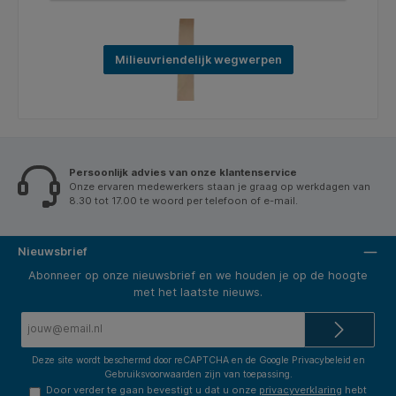
Milieuvriendelijk wegwerpen
Persoonlijk advies van onze klantenservice
Onze ervaren medewerkers staan je graag op werkdagen van
8.30 tot 17.00 te woord per telefoon of e-mail.
Nieuwsbrief
Abonneer op onze nieuwsbrief en we houden je op de hoogte
met het laatste nieuws.
E-
mailadres*
Deze site wordt beschermd door reCAPTCHA en de Google
Privacybeleid
en
Gebruiksvoorwaarden
zijn van toepassing.
Door verder te gaan bevestigt u dat u onze
privacyverklaring
hebt