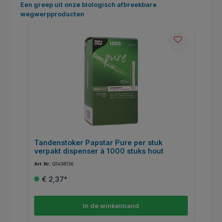
Productgalerij overslaan
Een greep uit onze biologisch afbreekbare
wegwerpproducten
rt
Tandenstoker Papstar Pure per stuk
B
verpakt dispenser à 1000 stuks hout
w
Art. Nr.:
Q1438136
Art
€ 2,37*
In de winkelmand