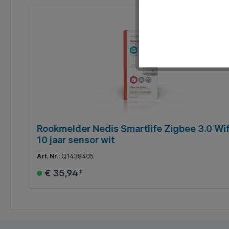
Rookmelder Nedis Smartlife Zigbee 3.0 Wif
10 jaar sensor wit
Art. Nr.:
Q1438405
€ 35,94*
In de winkelmand