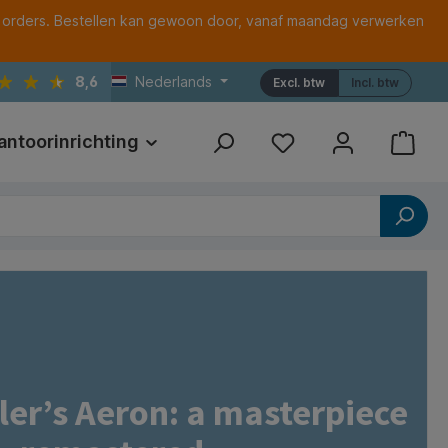
 orders. Bestellen kan gewoon door, vanaf maandag verwerken
8,6
Nederlands
Excl. btw
Incl. btw
antoorinrichting
Print
Referenties
er’s Aeron: a masterpiece