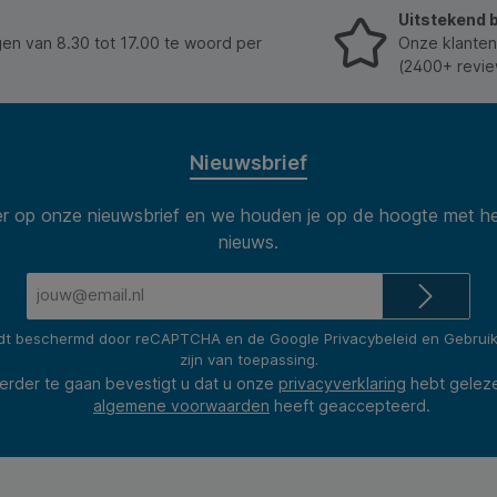
Uitstekend 
n van 8.30 tot 17.00 te woord per
Onze klanten
(2400+ revie
Nieuwsbrief
 op onze nieuwsbrief en we houden je op de hoogte met he
nieuws.
E-
mailadres*
rdt beschermd door reCAPTCHA en de Google
Privacybeleid
en
Gebrui
zijn van toepassing.
erder te gaan bevestigt u dat u onze
privacyverklaring
hebt gelez
algemene voorwaarden
heeft geaccepteerd.