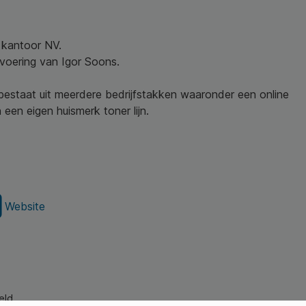
w kantoor NV.
nvoering van Igor Soons.
 bestaat uit meerdere bedrijfstakken waaronder een online
een eigen huismerk toner lijn.
Website
eld.