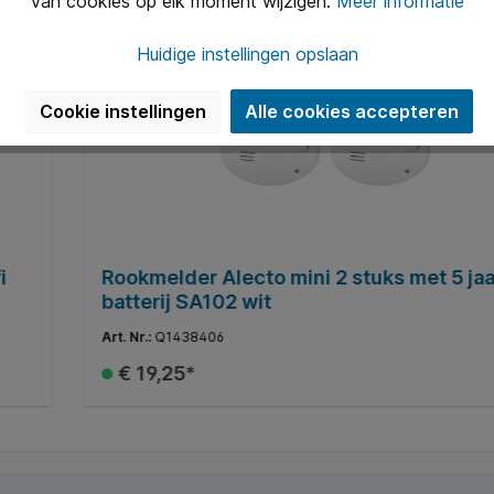
van cookies op elk moment wijzigen.
Meer informatie
Huidige instellingen opslaan
Cookie instellingen
Alle cookies accepteren
i
Rookmelder Alecto mini 2 stuks met 5 jaa
batterij SA102 wit
Art. Nr.:
Q1438406
€ 19,25*
In de winkelmand