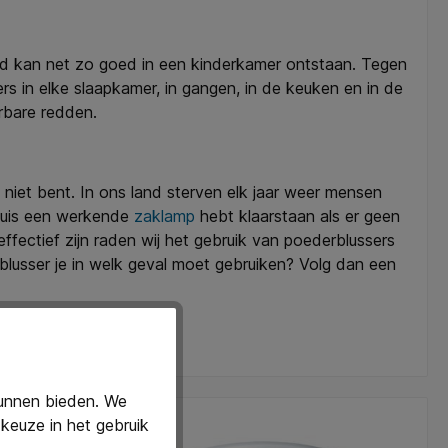
and kan net zo goed in een kinderkamer ontstaan. Tegen
ers in elke slaapkamer, in gangen, in de keuken en in de
rbare redden.
 niet bent. In ons land sterven elk jaar weer mensen
 huis een werkende
zaklamp
hebt klaarstaan als er geen
ffectief zijn raden wij het gebruik van poederblussers
 blusser je in welk geval moet gebruiken? Volg dan een
kunnen bieden. We
keuze in het gebruik