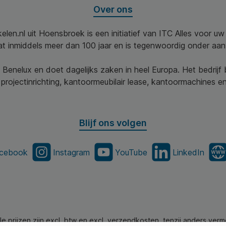
Over ons
elen.nl uit Hoensbroek is een initiatief van ITC Alles voor u
aat inmiddels meer dan 100 jaar en is tegenwoordig onder aa
 Benelux en doet dagelijks zaken in heel Europa. Het bedrijf
projectinrichting, kantoormeubilair lease, kantoormachines en 
Blijf ons volgen
cebook
Instagram
YouTube
LinkedIn
lle prijzen zijn excl. btw en excl. verzendkosten, tenzij anders verm