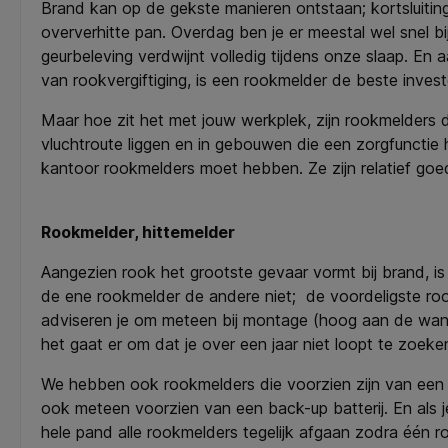
Brand kan op de gekste manieren ontstaan; kortsluiting
oververhitte pan. Overdag ben je er meestal wel snel bij
geurbeleving verdwijnt volledig tijdens onze slaap. En
van rookvergiftiging, is een rookmelder de beste inves
Maar hoe zit het met jouw werkplek, zijn rookmelders d
vluchtroute liggen en in gebouwen die een zorgfunctie 
kantoor rookmelders moet hebben. Ze zijn relatief goe
Rookmelder, hittemelder
Aangezien rook het grootste gevaar vormt bij brand, i
de ene rookmelder de andere niet; de voordeligste roo
adviseren je om meteen bij montage (hoog aan de wand 
het gaat er om dat je over een jaar niet loopt te zoek
We hebben ook rookmelders die voorzien zijn van een li
ook meteen voorzien van een back-up batterij. En als
hele pand alle rookmelders tegelijk afgaan zodra één 