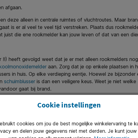
en afgaan.
sen deze alleen in centrale ruimtes of vluchtroutes. Maar br
at is er al veel te veel tijd verstreken. Plaats dus rookmeld
t juist die ene rookmelder kan jouw leven of dat van een die
 !!) heeft gevolgd weet dat je er met alleen rookmelders nog
koolmonoxidemelder
aan. Zorg dat je op enkele plaatsen in
ers in huis. Op elke verdieping eentje. Hoewel ze bijzonder e
en
schuimblusser
is dan een veiligere keus. Weet je niet welke
andoor gaat bij brand.
s
!
Cookie instellingen
ruikt cookies om jou de best mogelijke winkelervaring te 
ivacy en delen jouw gegevens niet met derden. Je kunt jouw 
iging