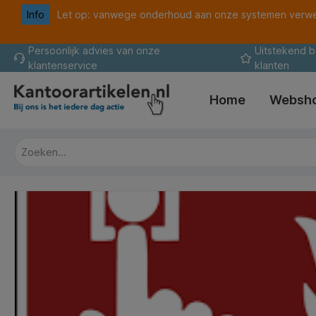
Info
Let op: vanwege onderhoud aan onze systemen verwer
oekopdracht
Ga naar de hoofdnavigatie
Persoonlijk advies van onze
Uitstekend 
klantenservice
klanten
Home
Websh