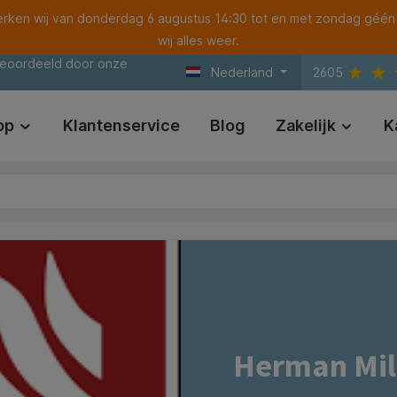
ken wij van donderdag 6 augustus 14:30 tot en met zondag géén
wij alles weer.
beoordeeld door onze
Nederland
2605
op
Klantenservice
Blog
Zakelijk
K
Herman Mill