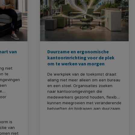
hart van
Duurzame en ergonomische
kantoorinrichting voor de plek
om te werken van morgen
ng niet
en te
De werkplek van de toekomst draait
omgevingen
allang niet meer alleen om een bureau
 een
en een stoel. Organisaties zoeken
de
naar kantooromgevingen die
voor
medewerkers gezond houden, flexibel
kunnen meegroeien met veranderende
behoeften én bijdragen aan duurzaam
ondernemen. Ergonomie, circulair
design en slimme werkplekoplossingen
norm is
zijn daarom uitgegroeid tot belangrijke
ctie van
pijlers van moderne kantoorinrichting.
omen niet