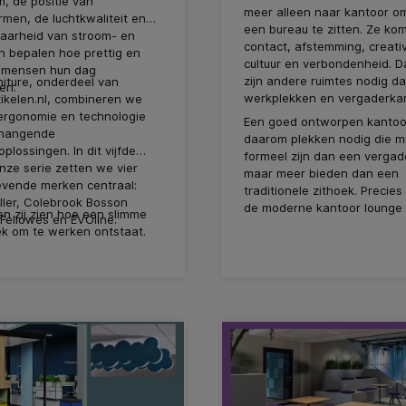
m, de positie van
meer alleen naar kantoor o
men, de luchtkwaliteit en
een bureau te zitten. Ze ko
baarheid van stroom- en
contact, afstemming, creativi
n bepalen hoe prettig en
cultuur en verbondenheid. D
f mensen hun dag
zijn andere ruimtes nodig da
rniture, onderdeel van
en.
werkplekken en vergaderka
ikelen.nl, combineren we
 ergonomie en technologie
Een goed ontworpen kantoo
nhangende
daarom plekken nodig die m
oplossingen. In dit vijfde
formeel zijn dan een vergad
nze serie zetten we vier
maar meer bieden dan een
vende merken centraal:
traditionele zithoek. Precie
ller, Colebrook Bosson
de moderne kantoor lounge i
n zij zien hoe een slimme
Fellowes en EVOline.
lek om te werken ontstaat.