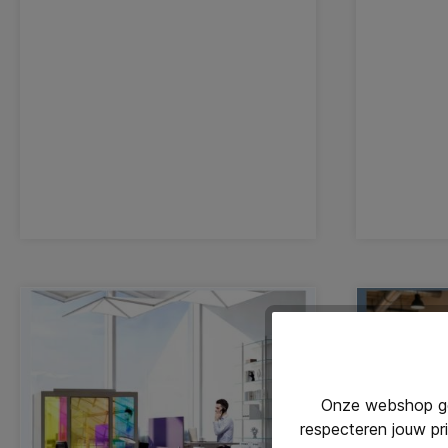
kantoortransformatie is daarom geen
partners e
huisvestingsproject, maar vraagt om
Götessons
gericht verandermanagement en
Elk merk d
heldere communicatie.
bij aan m
mensen op
Onze webshop geb
respecteren jouw pr