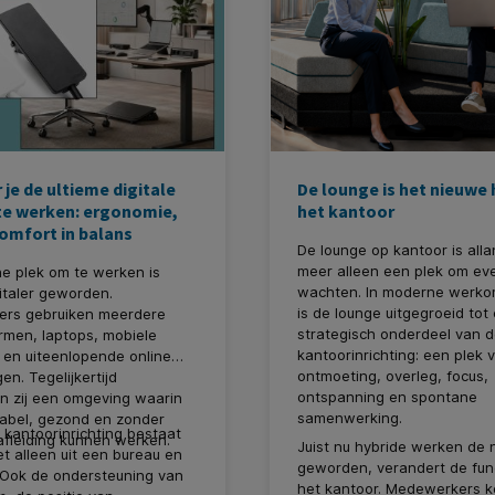
 je de ultieme digitale
De lounge is het nieuwe 
te werken: ergonomie,
het kantoor
comfort in balans
De lounge op kantoor is alla
meer alleen een plek om ev
e plek om te werken is
wachten. In moderne werk
italer geworden.
is de lounge uitgegroeid tot
rs gebruiken meerdere
strategisch onderdeel van 
rmen, laptops, mobiele
kantoorinrichting: een plek 
 en uiteenlopende online
ontmoeting, overleg, focus,
en. Tegelijkertijd
ontspanning en spontane
n zij een omgeving waarin
samenwerking.
tabel, gezond en zonder
kantoorinrichting bestaat
fleiding kunnen werken.
Juist nu hybride werken de 
t alleen uit een bureau en
geworden, verandert de fun
 Ook de ondersteuning van
het kantoor. Medewerkers k