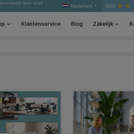
beoordeeld door onze
Nederland
2605
op
Klantenservice
Blog
Zakelijk
K