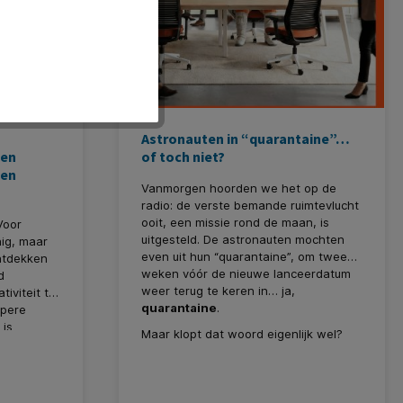
Astronauten in “quarantaine”…
zen
of toch niet?
 en
Vanmorgen hoorden we het op de
radio: de verste bemande ruimtevlucht
ooit, een missie rond de maan, is
Voor
uitgesteld. De astronauten mochten
ig, maar
even uit hun “quarantaine”, om twee
ntdekken
weken vóór de nieuwe lanceerdatum
d
weer terug te keren in… ja,
iviteit tot
quarantaine
.
rpere
 is
Maar klopt dat woord eigenlijk wel?