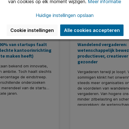
van cookies op elk moment wijzigen.
Meer informatie
Huidige instellingen opslaan
Cookie instellingen
Alle cookies accepteren
0% van startups faalt
Wandelend vergaderen:
slechte kantoorinrichting
wetenschappelijk bewe
te maken heeft)
productiever, creatiever
gezonder
taan bekend om innovatie,
n ambitie. Toch haalt slechts
Vergaderen terwijl je loopt. 
percentage de eindstreep.
sommigen klinkt het onwenn
erschillende onderzoeken
steeds meer organisaties o
t merendeel van de startups
de voordelen van wandelen
ele jaren.
vergaderen. Van hogere creat
minder zitbelasting en sche
gesprekken: de wetenschap
opvallend positief.