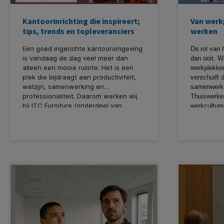
Kantoorinrichting die inspireert;
Van werk
tips, trends en topleveranciers
werken
Een goed ingerichte kantooromgeving
De rol van 
is vandaag de dag veel meer dan
dan ooit. W
alleen een mooie ruimte. Het is een
werkplekken
plek die bijdraagt aan productiviteit,
verschuift 
welzijn, samenwerking en
samenwerking
professionaliteit. Daarom werken wij
Thuiswerke
bij ITC Furniture (onderdeel van
werkculture
KantoorArtikelen.nl) met
kantoorfund
topleveranciers die we keer op keer
deze visie-
aanbevelen. In deze blog laten we
directeur, 
zien hoe je met slimme keuzes op het
met zijn zo
gebied van meubels, technologie en
die tijdens
akoestiek een kantoor creëert dat
eindelijk e
functioneel én inspirerend is. Vandaag
schrijven, 
met speciale aandacht voor een
van kantoor
selectie van 6 van deze favoriete
plek om te 
partners.
praktijkgeri
technologie
kantoor als