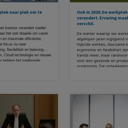
plek naar plek om te
Ook in 2026: De werkplek
verandert. Ervaring maa
verschil.
het kantoor verandert sneller
aar het ooit draaide om vaste
De manier waarop we werken
 en maximale efficiëntie,
afgelopen jaren ingrijpend 
de focus nu naar
Hybride werken, duurzame k
, flexibiliteit en beleving.
ergonomie en flexibiliteit zi
n, Cloud technologie en nieuwe
trends meer, maar randvoo
n hebben het traditionele
voor een gezonde en produc
ament blijvend veranderd. In
organisatie. Die ontwikkeling
gedreven bijdrage deelt onze
2026 gewoon door. En dat is 
Igor Soons (op de foto te zien
want stilstand is geen optie.
on Iyan ook werkzaam bij ons),
 de afgelopen feestdagen
ens tijd had om ook eens wat te
zijn inzichten over de toekomst
inrichting: van werkplek naar
werken. Een persoonlijk,
cht verhaal over cultuur,
, circulair denken en het
 strategisch middel voor