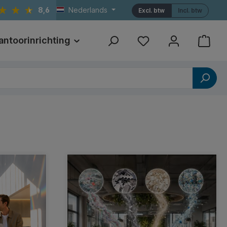
8,6
Nederlands
Excl. btw
Incl. btw
antoorinrichting
Print
Referenties