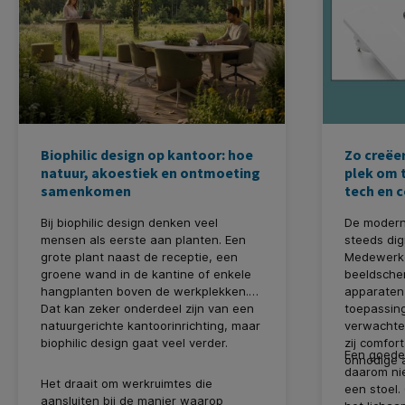
Biophilic design op kantoor: hoe
Zo creëer
natuur, akoestiek en ontmoeting
plek om 
samenkomen
tech en 
Bij biophilic design denken veel
De modern
mensen als eerste aan planten. Een
steeds dig
grote plant naast de receptie, een
Medewerke
groene wand in de kantine of enkele
beeldsche
hangplanten boven de werkplekken.
apparaten
Dat kan zeker onderdeel zijn van een
toepassing
natuurgerichte kantoorinrichting, maar
verwachte
biophilic design gaat veel verder.
zij comfor
Een goede 
onnodige a
daarom nie
Het draait om werkruimtes die
een stoel.
aansluiten bij de manier waarop