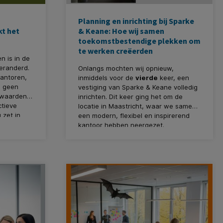
Planning en inrichting bij Sparke
kt het
& Keane: Hoe wij samen
toekomstbestendige plekken om
te werken creëerden
 is in de
veranderd.
Onlangs mochten wij opnieuw,
antoren,
inmiddels voor de
vierde
keer, een
jn geen
vestiging van Sparke & Keane volledig
rwaarden
inrichten. Dit keer ging het om de
tieve
locatie in Maastricht, waar we samen
 zet in
een modern, flexibel en inspirerend
positief,
kantoor hebben neergezet.