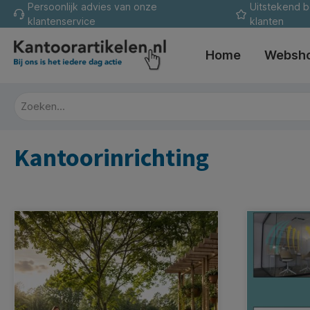
Persoonlijk advies van onze
Uitstekend 
oekopdracht
Ga naar de hoofdnavigatie
klantenservice
klanten
Home
Websh
Kantoorinrichting