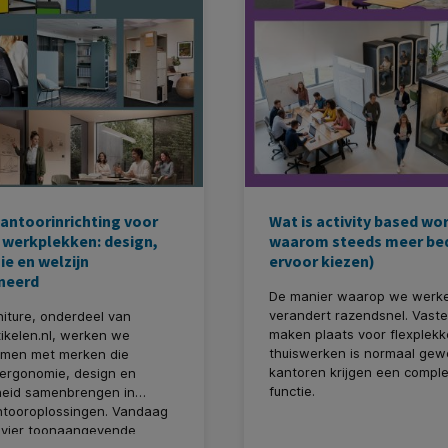
antoorinrichting voor
Wat is activity based wo
werkplekken: design,
waarom steeds meer bed
e en welzijn
ervoor kiezen)
neerd
De manier waarop we werk
verandert razendsnel. Vast
rniture, onderdeel van
maken plaats voor flexplekk
ikelen.nl, werken we
thuiswerken is normaal gew
men met merken die
kantoren krijgen een compl
 ergonomie, design en
functie.
eid samenbrengen in
ntooroplossingen. Vandaag
 vier toonaangevende