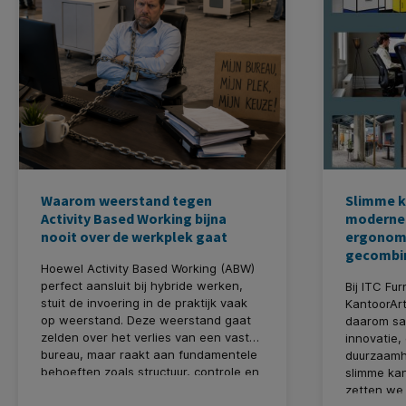
Waarom weerstand tegen
Slimme k
Activity Based Working bijna
moderne 
nooit over de werkplek gaat
ergonomi
gecombi
Hoewel Activity Based Working (ABW)
perfect aansluit bij hybride werken,
Bij ITC Fu
stuit de invoering in de praktijk vaak
KantoorArt
op weerstand. Deze weerstand gaat
daarom sa
zelden over het verlies van een vast
innovatie,
bureau, maar raakt aan fundamentele
duurzaamh
behoeften zoals structuur, controle en
slimme ka
sociale verbinding. Een succesvolle
zetten we