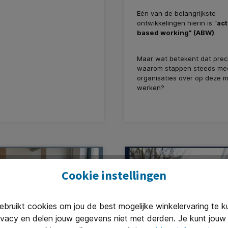
xtra in de schijnwerpers:
, Waldmann, Bosse en Flokk.
Eén van de belangrijkste
raagt op zijn eigen manier
ontwikkelingen hierin is “
act
oderne werkplekken waarin
based working” (ABW)
.
timaal kunnen presteren.
Maar wat betekent dat prec
waarom stappen steeds me
organisaties over op deze 
werken?
Cookie instellingen
ruikt cookies om jou de best mogelijke winkelervaring te 
ivacy en delen jouw gegevens niet met derden. Je kunt jouw 