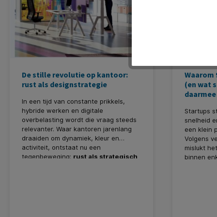
De stille revolutie op kantoor:
Waarom 9
rust als designstrategie
(en wat 
daarmee 
In een tijd van constante prikkels,
hybride werken en digitale
Startups s
overbelasting wordt die vraag steeds
snelheid e
relevanter. Waar kantoren jarenlang
een klein 
draaiden om dynamiek, kleur en
Volgens v
activiteit, ontstaat nu een
mislukt he
tegenbeweging:
rust als strategisch
binnen enk
ontwerpprincipe
. Bij ITC Furniture,
onderdeel van Kantoorartikelen.nl,
zien we deze ontwikkeling dagelijks
terug in de praktijk van moderne
werkomgevingen.