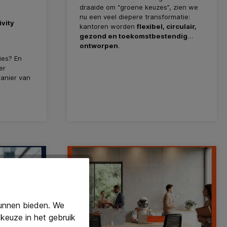
draaide om “groene keuzes”, zien we
nu een veel diepere transformatie:
ivity
kantoren worden
flexibel, circulair,
gezond en toekomstbestendig
ontworpen
.
ies? En
er
manier van
kunnen bieden. We
keuze in het gebruik