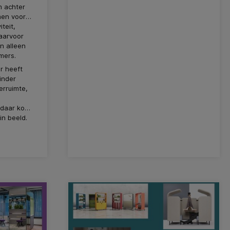
m achter
men voor
teit,
aarvoor
n alleen
mers.
r heeft
inder
erruimte,
s daar komt
n beeld.