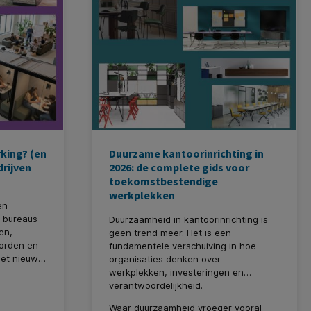
rking? (en
Duurzame kantoorinrichting in
rijven
2026: de complete gids voor
toekomstbestendige
werkplekken
en
e bureaus
Duurzaamheid in kantoorinrichting is
en,
geen trend meer. Het is een
orden en
fundamentele verschuiving in hoe
eet nieuwe
organisaties denken over
werkplekken, investeringen en
verantwoordelijkheid.
Waar duurzaamheid vroeger vooral