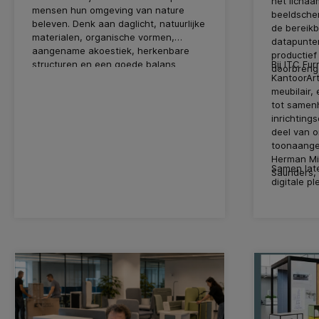
het lichaa
mensen hun omgeving van nature
beeldscher
beleven. Denk aan daglicht, natuurlijke
de bereik
materialen, organische vormen,
datapunte
aangename akoestiek, herkenbare
productie
structuren en een goede balans
Bij ITC Fu
doorbreng
tussen openheid en beschutting.
KantoorArt
meubilair,
tot same
inrichtings
deel van o
toonaange
Herman Mi
Samen late
Saunders, 
digitale p