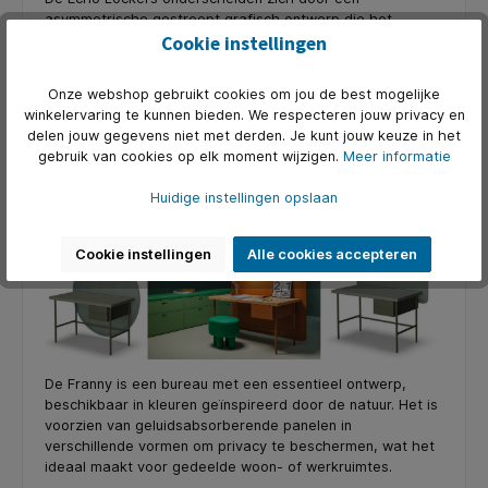
asymmetrische gestreept grafisch ontwerp die het
typische doos-effect elimineert. Ze integreren
Cookie instellingen
esthetische, technologische en aggregatieoplossingen,
zoals een geïntegreerd verlichtingssysteem en praktische
Onze webshop gebruikt cookies om jou de best mogelijke
USB-poorten voor het opladen van mobiele apparaten.
winkelervaring te kunnen bieden. We respecteren jouw privacy en
Bovendien kan het lockersysteem worden uitgerust met
delen jouw gegevens niet met derden. Je kunt jouw keuze in het
een slim elektronisch sluitsysteem, waardoor gebruikers
gebruik van cookies op elk moment wijzigen.
Meer informatie
hun locker eenvoudig kunnen openen met een badge of
mobiele app voor extra gemak en veiligheid.
Huidige instellingen opslaan
Franny desk
Cookie instellingen
Alle cookies accepteren
De Franny is een bureau met een essentieel ontwerp,
beschikbaar in kleuren geïnspireerd door de natuur. Het is
voorzien van geluidsabsorberende panelen in
verschillende vormen om privacy te beschermen, wat het
ideaal maakt voor gedeelde woon- of werkruimtes.