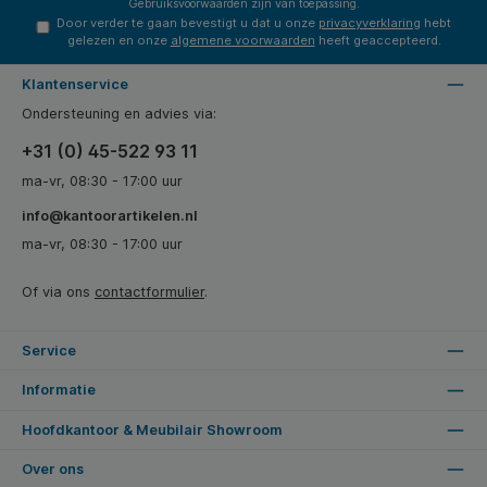
Gebruiksvoorwaarden
zijn van toepassing.
Door verder te gaan bevestigt u dat u onze
privacyverklaring
hebt
gelezen en onze
algemene voorwaarden
heeft geaccepteerd.
Klantenservice
Ondersteuning en advies via:
+31 (0) 45-522 93 11
ma-vr, 08:30 - 17:00 uur
info@kantoorartikelen.nl
ma-vr, 08:30 - 17:00 uur
Of via ons
contactformulier
.
Service
Informatie
Hoofdkantoor & Meubilair Showroom
Over ons