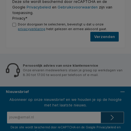
Deze site wordt beschermd door reCAPTCHA en de
Google
Privacybeleid
en
Gebruiksvoorwaarden
zijn van
toepassing.
Privacy*
Door doorgaan te selecteren, bevestigt u dat u onze
privacyverklaring
hebt gelezen en ermee akkoord gaat.
Verzenden
Persoonlijk advies van onze klantenservice
Onze ervaren medewerkers staan je graag op werkdagen van
8.30 tot 17.00 te woord per telefoon of e-mail.
Nieuwsbrief
Abonneer op onze nieuwsbrief en we houden je op de hoogte
met het laatste nieuws.
E-
mailadres*
Deze site wordt beschermd door reCAPTCHA en de Google
Privacybeleid
en