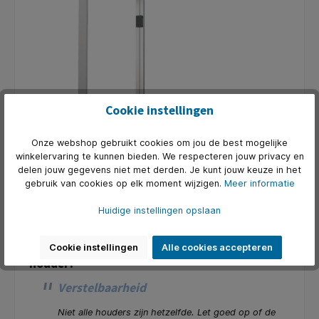
Cookie instellingen
Onze webshop gebruikt cookies om jou de best mogelijke
Vloerhouders zijn ideaal voor presentaties, beurzen
winkelervaring te kunnen bieden. We respecteren jouw privacy en
delen jouw gegevens niet met derden. Je kunt jouw keuze in het
of andere situaties waarin je je tablet of smartphone
gebruik van cookies op elk moment wijzigen.
Meer informatie
op een centrale plek wilt plaatsen. Deze houders zijn
vaak in hoogte verstelbaar en hebben een stabiele
Huidige instellingen opslaan
voet, zodat je apparaat stevig blijft staan.
Waar moet je op letten bij het kopen van een
Cookie instellingen
Alle cookies accepteren
houder?
Verstelbaarheid
Niet alle houders zijn hetzelfde. Let goed op of de