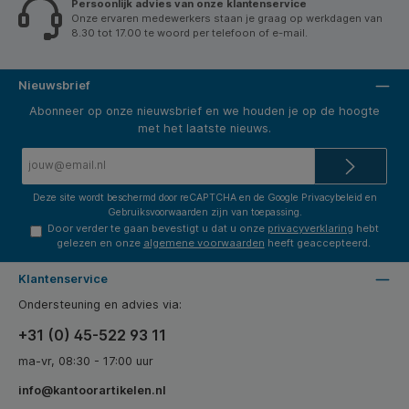
Persoonlijk advies van onze klantenservice
Onze ervaren medewerkers staan je graag op werkdagen van
8.30 tot 17.00 te woord per telefoon of e-mail.
Nieuwsbrief
Abonneer op onze nieuwsbrief en we houden je op de hoogte
met het laatste nieuws.
E-
mailadres*
Deze site wordt beschermd door reCAPTCHA en de Google
Privacybeleid
en
Gebruiksvoorwaarden
zijn van toepassing.
Door verder te gaan bevestigt u dat u onze
privacyverklaring
hebt
gelezen en onze
algemene voorwaarden
heeft geaccepteerd.
Klantenservice
Ondersteuning en advies via:
+31 (0) 45-522 93 11
ma-vr, 08:30 - 17:00 uur
info@kantoorartikelen.nl