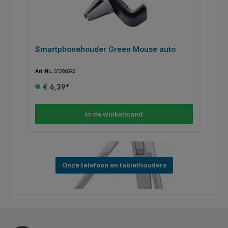
Smartphonehouder Green Mouse auto
T
D
Art. Nr.:
Q1386892
Art
€ 6,39*
In de winkelmand
Onze telefoon en tablethouders