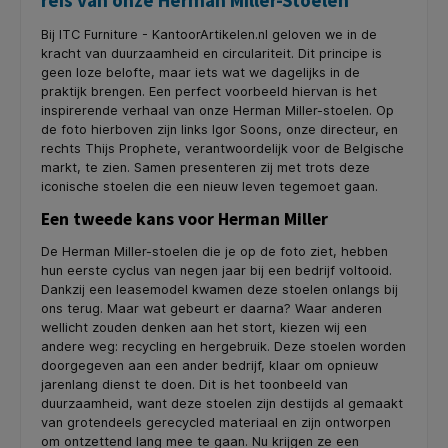
reis van onze Herman Miller-Stoelen
Bij ITC Furniture - KantoorArtikelen.nl geloven we in de
kracht van duurzaamheid en circulariteit. Dit principe is
geen loze belofte, maar iets wat we dagelijks in de
praktijk brengen. Een perfect voorbeeld hiervan is het
inspirerende verhaal van onze Herman Miller-stoelen. Op
de foto hierboven zijn links Igor Soons, onze directeur, en
rechts Thijs Prophete, verantwoordelijk voor de Belgische
markt, te zien. Samen presenteren zij met trots deze
iconische stoelen die een nieuw leven tegemoet gaan.
Een tweede kans voor Herman Miller
De Herman Miller-stoelen die je op de foto ziet, hebben
hun eerste cyclus van negen jaar bij een bedrijf voltooid.
Dankzij een leasemodel kwamen deze stoelen onlangs bij
ons terug. Maar wat gebeurt er daarna? Waar anderen
wellicht zouden denken aan het stort, kiezen wij een
andere weg: recycling en hergebruik. Deze stoelen worden
doorgegeven aan een ander bedrijf, klaar om opnieuw
jarenlang dienst te doen. Dit is het toonbeeld van
duurzaamheid, want deze stoelen zijn destijds al gemaakt
van grotendeels gerecycled materiaal en zijn ontworpen
om ontzettend lang mee te gaan. Nu krijgen ze een