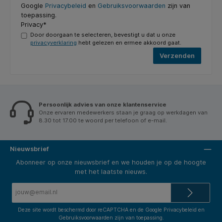
Google
Privacybeleid
en
Gebruiksvoorwaarden
zijn van
toepassing.
Privacy*
Door doorgaan te selecteren, bevestigt u dat u onze
privacyverklaring
hebt gelezen en ermee akkoord gaat.
Verzenden
Persoonlijk advies van onze klantenservice
Onze ervaren medewerkers staan je graag op werkdagen van
8.30 tot 17.00 te woord per telefoon of e-mail.
Nieuwsbrief
Abonneer op onze nieuwsbrief en we houden je op de hoogte
met het laatste nieuws.
E-
mailadres*
Deze site wordt beschermd door reCAPTCHA en de Google
Privacybeleid
en
Gebruiksvoorwaarden
zijn van toepassing.