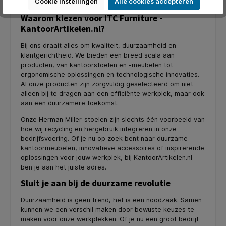
omdat we het zelf intensief gebruiken.
Cookie instellingen
Alle cookies accepteren
Waarom kiezen voor ITC Furniture -
KantoorArtikelen.nl?
Bij ons draait alles om kwaliteit, duurzaamheid en
klantgerichtheid. We bieden een breed scala aan
producten, van kantoorstoelen en -meubelen tot
ergonomische oplossingen en technologische innovaties.
Al onze producten zijn zorgvuldig geselecteerd om niet
alleen bij te dragen aan een efficiënte werkplek, maar ook
aan een duurzamere toekomst.
Onze Herman Miller-stoelen zijn slechts één voorbeeld van
hoe wij recycling en hergebruik integreren in onze
bedrijfsvoering. Of je nu op zoek bent naar duurzame
kantoormeubelen, innovatieve accessoires of inspirerende
oplossingen voor jouw werkplek, bij KantoorArtikelen.nl
ben je aan het juiste adres.
Sluit je aan bij de duurzame revolutie
Duurzaamheid is geen trend, het is een noodzaak. Samen
kunnen we een verschil maken door bewuste keuzes te
maken voor onze werkplekken. Of je nu een groot bedrijf