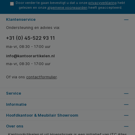
Door verder te gaan bevestigt u dat u onze
privacyverklaring
hebt
gelezen en onze
algemene voorwaarden
heeft geaccepteerd.
Klantenservice
Ondersteuning en advies via:
+31 (0) 45-522 93 11
ma-vr, 08:30 - 17:00 uur
info@kantoorartikelen.nl
ma-vr, 08:30 - 17:00 uur
Of via ons
contactformulier
.
Service
Informatie
Hoofdkantoor & Meubilair Showroom
Over ons
KantoorArtikelen.nl uit Hoensbroek is een initiatief van ITC Alles