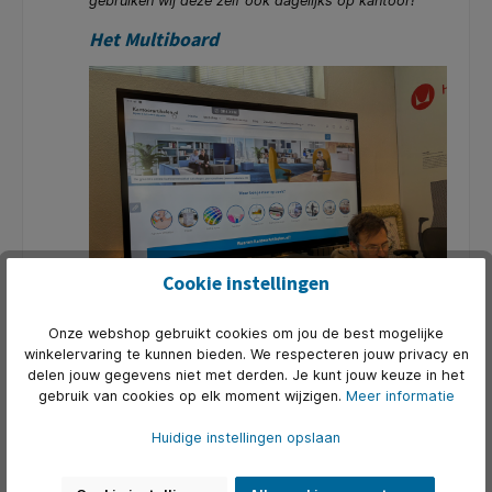
gebruiken wij deze zelf ook dagelijks op kantoor!
Het Multiboard
Cookie instellingen
Onze webshop gebruikt cookies om jou de best mogelijke
winkelervaring te kunnen bieden. We respecteren jouw privacy en
Innovatie ontmoet functionaliteit met ons Multiboard,
delen jouw gegevens niet met derden. Je kunt jouw keuze in het
zoals te zien is op deze foto. Dit veelzijdige
gebruik van cookies op elk moment wijzigen.
Meer informatie
whiteboard/multimedia-bord is perfect voor
Huidige instellingen opslaan
brainstormsessies, presentaties en creatieve
werkprocessen. En ja, wij weten hoe goed het werkt