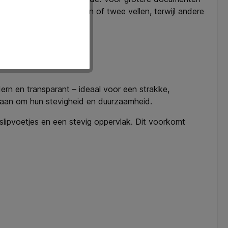
n zijn geschikt voor één of twee vellen, terwijl andere
ebruikt.
dern en transparant – ideaal voor een strakke,
dstaan om hun stevigheid en duurzaamheid.
slipvoetjes en een stevig oppervlak. Dit voorkomt