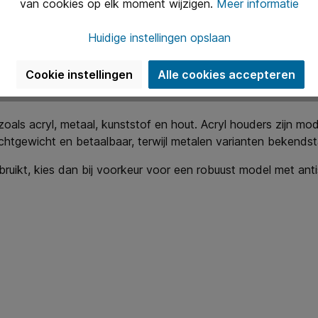
van cookies op elk moment wijzigen.
Meer informatie
e raden. Ook de belastbaarheid is belangrijk: sommige modelle
teunen.
Huidige instellingen opslaan
ruimte op je bureau én bij de documenten die je het vaakst g
Cookie instellingen
Alle cookies accepteren
zoals acryl, metaal, kunststof en hout. Acryl houders zijn mo
 lichtgewicht en betaalbaar, terwijl metalen varianten beken
uikt, kies dan bij voorkeur voor een robuust model met anti