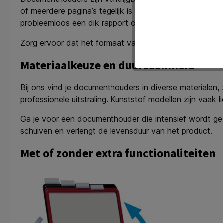
of meerdere pagina’s tegelijk is een breder model aan t
probleemloos een dik rapport of zelfs een map onders
Zorg ervoor dat het formaat van de houder past bij de 
Materiaalkeuze en duurzaamheid
Bij ons vind je documenthouders in diverse materialen, 
professionele uitstraling. Kunststof modellen zijn vaak
Ga je voor een documenthouder die intensief wordt gebr
schuiven en verlengt de levensduur van het product.
Met of zonder extra functionaliteiten