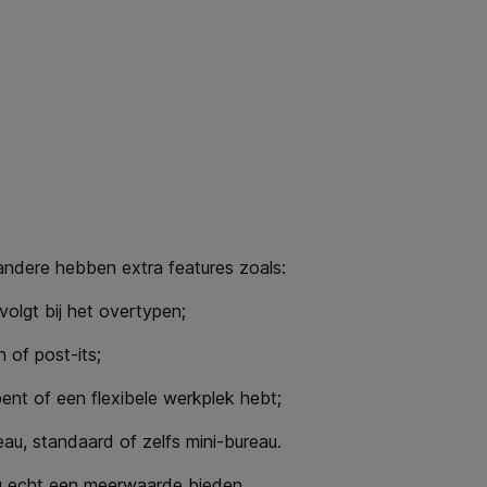
andere hebben extra features zoals:
volgt bij het overtypen;
 of post-its;
ent of een flexibele werkplek hebt;
teau, standaard of zelfs mini-bureau.
ou echt een meerwaarde bieden.