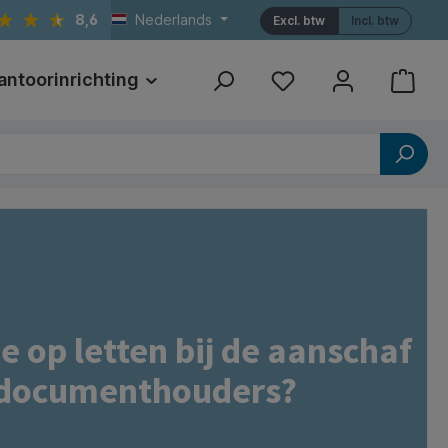
8,6
Nederlands
Excl. btw
Incl. btw
antoorinrichting
Print
Referenties
e op letten bij de aanschaf
 documenthouders?