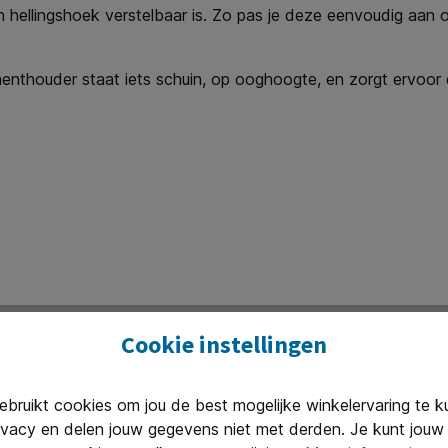
 hellingshoek verstelbaar is. Zo pas je deze eenvoudig aan o
nthouder staat iets schuin, op ooghoogte, en zorgt ervoor da
Cookie instellingen
ruikt cookies om jou de best mogelijke winkelervaring te 
ivacy en delen jouw gegevens niet met derden. Je kunt jouw 
ormaten. Werk je vooral met standaard A4-papier, dan is ee