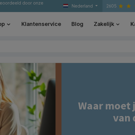
beoordeeld door onze
Nederland
2605
op
Klantenservice
Blog
Zakelijk
K
Waar moet j
van