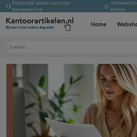
Persoonlijk advies van onze
Uitstekend 
oekopdracht
Ga naar de hoofdnavigatie
klantenservice
klanten
Home
Websh