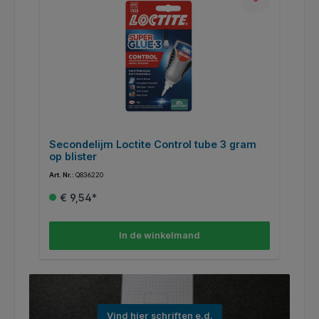
3
Secondelijm Loctite Control tube 3 gram
A
op blister
Art. Nr.:
Q836220
Art
€ 9,54*
In de winkelmand
Vind hier schriften e.d.