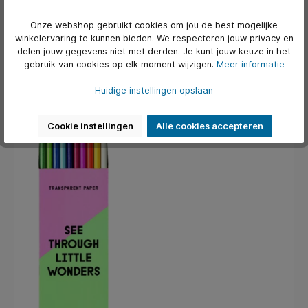
Mappen en tabbladen
Onze webshop gebruikt cookies om jou de best mogelijke
Voor het bewaren van losse papieren en opdrachten zijn
winkelervaring te kunnen bieden. We respecteren jouw privacy en
mappen met tabbladen erg handig. Deze helpen bij het
delen jouw gegevens niet met derden. Je kunt jouw keuze in het
organiseren van documenten per vak, wat zorgt voor
gebruik van cookies op elk moment wijzigen.
Meer informatie
overzicht en gemak.
Huidige instellingen opslaan
Cookie instellingen
Alle cookies accepteren