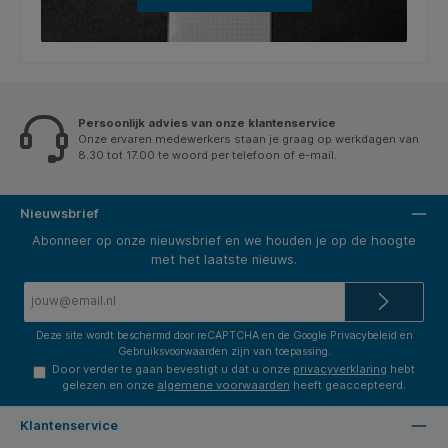
Persoonlijk advies van onze klantenservice
Onze ervaren medewerkers staan je graag op werkdagen van
8.30 tot 17.00 te woord per telefoon of e-mail.
Nieuwsbrief
Abonneer op onze nieuwsbrief en we houden je op de hoogte
met het laatste nieuws.
E-
mailadres*
Deze site wordt beschermd door reCAPTCHA en de Google
Privacybeleid
en
Gebruiksvoorwaarden
zijn van toepassing.
Door verder te gaan bevestigt u dat u onze
privacyverklaring
hebt
gelezen en onze
algemene voorwaarden
heeft geaccepteerd.
Klantenservice