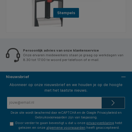
Stempels
Persoonlijk advies van onze klantenservice
Onze ervaren medewerkers staan je graag op werkdagen van
8.30 tot 17.00 te woord per telefoon of e-mail.
Nieuwsbrief
Abonneer op onze nieuwsbrief en we houden je op de hoogte
met het laatste nieuws.
E-
mailadres*
Deze site wordt beschermd door reCAPTCHA en de Google
Privacybeleid
en
Gebruiksvoorwaarden
zijn van toepassing.
Door verder te gaan bevestigt u dat u onze
privacyverklaring
hebt
gelezen en onze
algemene voorwaarden
heeft geaccepteerd.