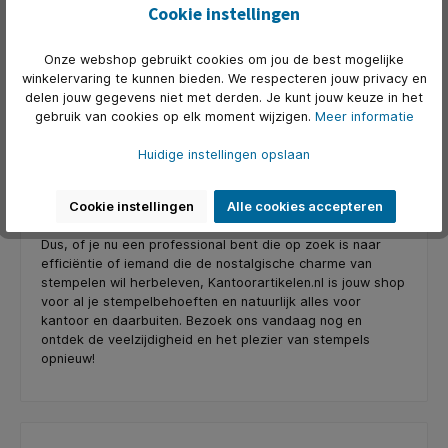
Cookie instellingen
Maar wacht, er is meer! Omdat we de speelse charme van
stempelen uit onze kindheid niet zijn vergeten, hebben we
Onze webshop gebruikt cookies om jou de best mogelijke
ook aan de kinderen gedacht. Kantoorartikelen.nl biedt
winkelervaring te kunnen bieden. We respecteren jouw privacy en
een assortiment aan leuke stempelsets voor kinderen,
delen jouw gegevens niet met derden. Je kunt jouw keuze in het
maar eigenlijk ook voor volwassenen. Deze sets zijn niet
gebruik van cookies op elk moment wijzigen.
Meer informatie
alleen geweldig voor creatieve speeltijd, maar ook ideaal
om jonge geesten kennis te laten maken met de kunst van
Huidige instellingen opslaan
het stempelen.
Vergeet dan niet ook een stempelkussen en stempelinkt
Cookie instellingen
Alle cookies accepteren
mee te bestellen.
Dus, of je nu een professional bent die op zoek is naar
efficiëntie of iemand die de nostalgische charme van
stempelen wil herbeleven, Kantoorartikelen.nl is jouw shop
voor al je stempelbehoeften en natuurlijk alles voor
kantoor en daarbuiten. Bezoek ons vandaag nog en
ontdek de veelzijdigheid en het plezier van stempels
opnieuw!