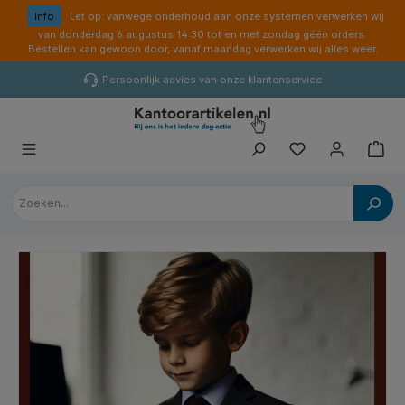
hoofdinhoud
Info
Let op: vanwege onderhoud aan onze systemen verwerken wij
van donderdag 6 augustus 14:30 tot en met zondag géén orders.
Bestellen kan gewoon door, vanaf maandag verwerken wij alles weer.
Persoonlijk advies van onze klantenservice