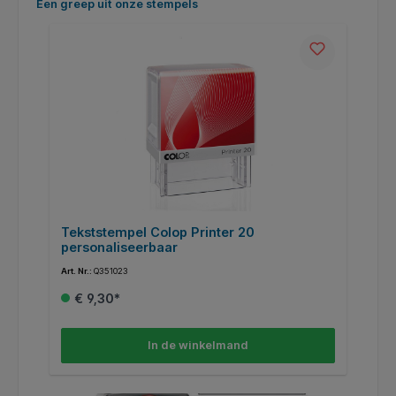
Productgalerij overslaan
Een greep uit onze stempels
Tekststempel Colop Printer 20
T
personaliseerbaar
e
Art. Nr.:
Q351023
Art
€ 9,30*
In de winkelmand