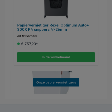
Papiervernietiger Rexel Optimum Auto+
P
300X P4 snippers 4x26mm
s
Art. Nr.:
Q1399635
Art
€ 757,93*
In de winkelmand
Onze papiervernietigers