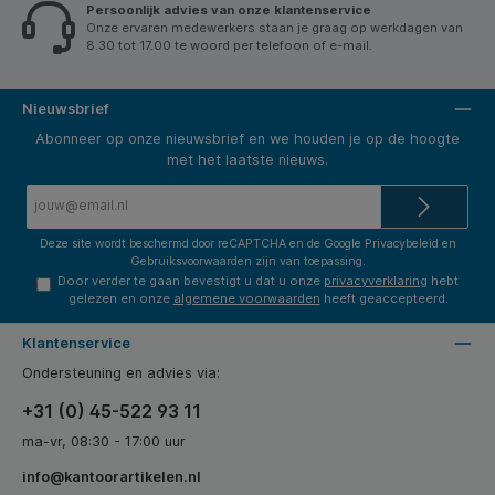
Persoonlijk advies van onze klantenservice
Onze ervaren medewerkers staan je graag op werkdagen van
8.30 tot 17.00 te woord per telefoon of e-mail.
Nieuwsbrief
Abonneer op onze nieuwsbrief en we houden je op de hoogte
met het laatste nieuws.
E-
mailadres*
Deze site wordt beschermd door reCAPTCHA en de Google
Privacybeleid
en
Gebruiksvoorwaarden
zijn van toepassing.
Door verder te gaan bevestigt u dat u onze
privacyverklaring
hebt
gelezen en onze
algemene voorwaarden
heeft geaccepteerd.
Klantenservice
Ondersteuning en advies via:
+31 (0) 45-522 93 11
ma-vr, 08:30 - 17:00 uur
info@kantoorartikelen.nl