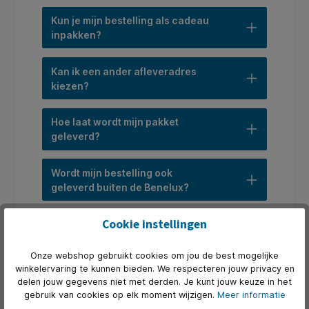
Kun je mijn bestelling als cadeau
inpakken?
Kan ik een ander afleveradres
kiezen?
Hoe laat wordt mijn pakket
geleverd?
Wordt mijn bestelling ook
geleverd buiten de Benelux?
Cookie instellingen
Wat moet ik doen als mijn
bestelling te laat is?
Onze webshop gebruikt cookies om jou de best mogelijke
winkelervaring te kunnen bieden. We respecteren jouw privacy en
Hoe wordt een bestelling
delen jouw gegevens niet met derden. Je kunt jouw keuze in het
verzonden binnen de Benelux?
gebruik van cookies op elk moment wijzigen.
Meer informatie