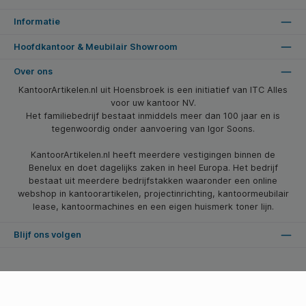
Informatie
Hoofdkantoor & Meubilair Showroom
Over ons
KantoorArtikelen.nl uit Hoensbroek is een initiatief van ITC Alles
voor uw kantoor NV.
Het familiebedrijf bestaat inmiddels meer dan 100 jaar en is
tegenwoordig onder aanvoering van Igor Soons.
KantoorArtikelen.nl heeft meerdere vestigingen binnen de
Benelux en doet dagelijks zaken in heel Europa. Het bedrijf
bestaat uit meerdere bedrijfstakken waaronder een online
webshop in kantoorartikelen, projectinrichting, kantoormeubilair
lease, kantoormachines en een eigen huismerk toner lijn.
Blijf ons volgen
* Alle prijzen zijn excl. btw en excl. verzendkosten, tenzij anders vermeld.
© 2026 Kantoorartikelen.nl - Alle Rechten Voorbehouden. Theme by
SBYP (Smart Business Young Professionals)