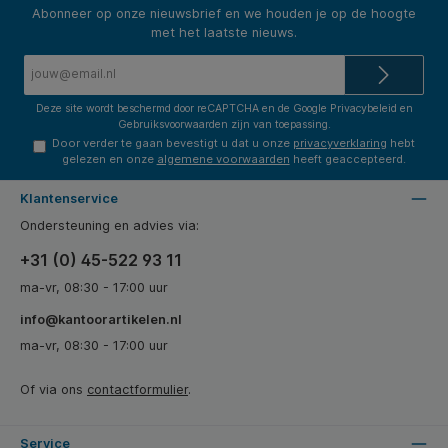
Abonneer op onze nieuwsbrief en we houden je op de hoogte
met het laatste nieuws.
E-
mailadres*
Deze site wordt beschermd door reCAPTCHA en de Google
Privacybeleid
en
Gebruiksvoorwaarden
zijn van toepassing.
Door verder te gaan bevestigt u dat u onze
privacyverklaring
hebt
gelezen en onze
algemene voorwaarden
heeft geaccepteerd.
Klantenservice
Ondersteuning en advies via:
+31 (0) 45-522 93 11
ma-vr, 08:30 - 17:00 uur
info@kantoorartikelen.nl
ma-vr, 08:30 - 17:00 uur
Of via ons
contactformulier
.
Service