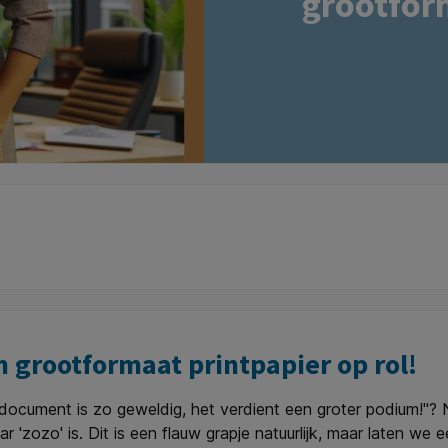
grootform
n grootformaat printpapier op rol!
t document is zo geweldig, het verdient een groter podium!"? N
 'zozo' is. Dit is een flauw grapje natuurlijk, maar laten we