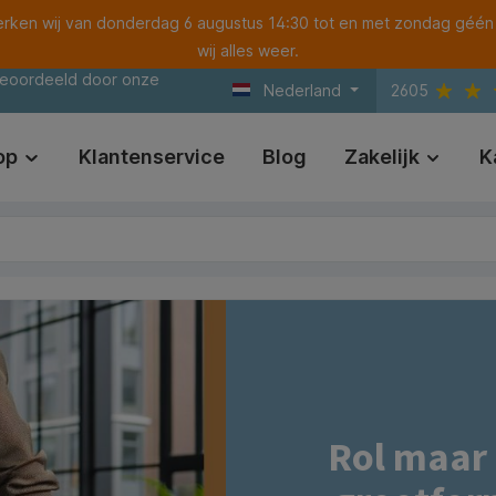
ken wij van donderdag 6 augustus 14:30 tot en met zondag géén
wij alles weer.
beoordeeld door onze
Nederland
2605
op
Klantenservice
Blog
Zakelijk
K
Rol maar 