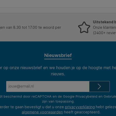
In de winkelmand
Uitstekend 
n van 8.30 tot 17.00 te woord per
Onze klanten
(2400+ revie
Nieuwsbrief
 op onze nieuwsbrief en we houden je op de hoogte met he
nieuws.
E-
mailadres*
rdt beschermd door reCAPTCHA en de Google
Privacybeleid
en
Gebrui
zijn van toepassing.
erder te gaan bevestigt u dat u onze
privacyverklaring
hebt gelez
algemene voorwaarden
heeft geaccepteerd.