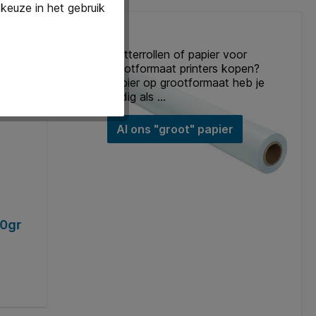
keuze in het gebruik
Plotterrollen of papier voor
grootformaat printers kopen?
Papier op grootformaat heb je
nodig als ...
Al ons "groot" papier
80gr
Inkjetpapier Quantore Plot 610mmx50
3 rollen
Art. Nr.:
Q129623
€ 36,64*