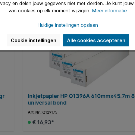
ivacy en delen jouw gegevens niet met derden. Je kunt jouw 
van cookies op elk moment wijzigen.
Meer informatie
Huidige instellingen opslaan
Cookie instellingen
Alle cookies accepteren
gr
Inkjetpapier HP Q1396A 610mmx45.7m 
universal bond
Art. Nr.:
Q129175
€ 16,93*