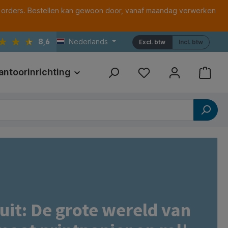
 orders. Bestellen kan gewoon door, vanaf maandag verwerken
8,6
Nederlands
Excl. btw
Incl. btw
antoorinrichting
Print
Referenties
uit: De grote wereld van