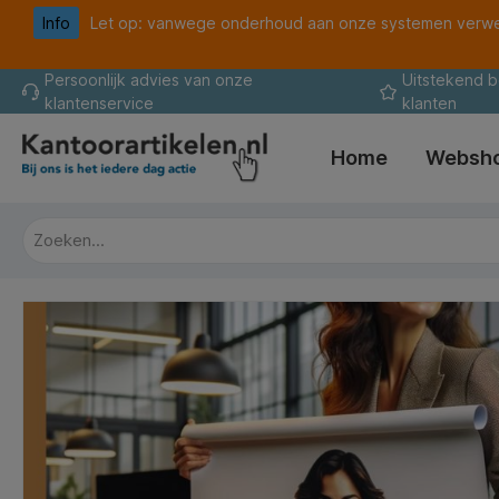
Info
Let op: vanwege onderhoud aan onze systemen verwer
oekopdracht
Ga naar de hoofdnavigatie
Persoonlijk advies van onze
Uitstekend 
klantenservice
klanten
Home
Websh