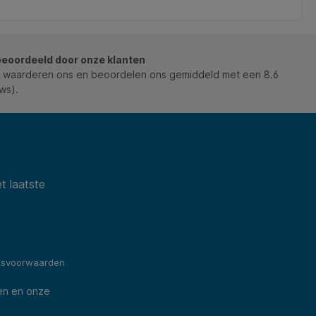
In de winkelmand
beoordeeld door onze klanten
 waarderen ons en beoordelen ons gemiddeld met een 8.6
ws).
t laatste
ksvoorwaarden
en en onze