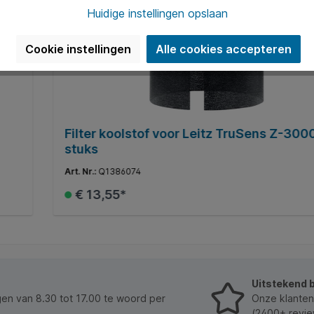
Huidige instellingen opslaan
Cookie instellingen
Alle cookies accepteren
Filter koolstof voor Leitz TruSens Z-300
stuks
Art. Nr.:
Q1386074
€ 13,55*
In de winkelmand
Uitstekend 
n van 8.30 tot 17.00 te woord per
Onze klanten
(2400+ revie