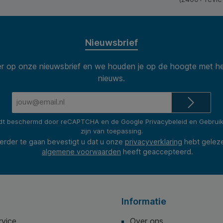
Nieuwsbrief
 op onze nieuwsbrief en we houden je op de hoogte met he
nieuws.
E-
mailadres*
rdt beschermd door reCAPTCHA en de Google
Privacybeleid
en
Gebrui
zijn van toepassing.
erder te gaan bevestigt u dat u onze
privacyverklaring
hebt gelez
algemene voorwaarden
heeft geaccepteerd.
Informatie
rvice
Over ons