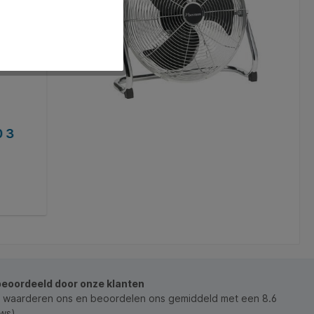
0 3
Filter koolstof huisdieren voor Leitz T
Z-2000
Art. Nr.:
Q1401533
€ 23,72*
In de winkelmand
beoordeeld door onze klanten
 waarderen ons en beoordelen ons gemiddeld met een 8.6
ws).