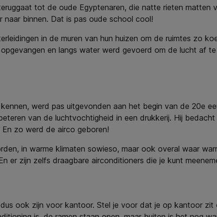
jk teruggaat tot de oude Egyptenaren, die natte rieten matte
 naar binnen. Dat is pas oude school cool!
rleidingen in de muren van hun huizen om de ruimtes zo koe
 opgevangen en langs water werd gevoerd om de lucht af te
 kennen, werd pas uitgevonden aan het begin van de 20e ee
beteren van de luchtvochtigheid in een drukkerij. Hij bedach
. En zo werd de airco geboren!
orden, in warme klimaten sowieso, maar ook overal waar warm
En er zijn zelfs draagbare airconditioners die je kunt meenem
 dus ook zijn voor kantoor. Stel je voor dat je op kantoor z
conditioning is, de ramen staan open, maar buiten is het nog