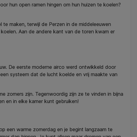
n voor hun open ramen hingen om hun huizen te koelen?
l te maken, terwijl de Perzen in de middeleeuwen
 koelen. Aan de andere kant van de toren kwam er
uw. De eerste moderne airco werd ontwikkeld door
t een systeem dat de lucht koelde en vrij maakte van
e zomers zijn. Tegenwoordig zijn ze te vinden in bijna
en en in elke kamer kunt gebruiken!
it op een warme zomerdag en je begint langzaam te
 warmer dan binnen. Je kunt alleen maar dromen van een