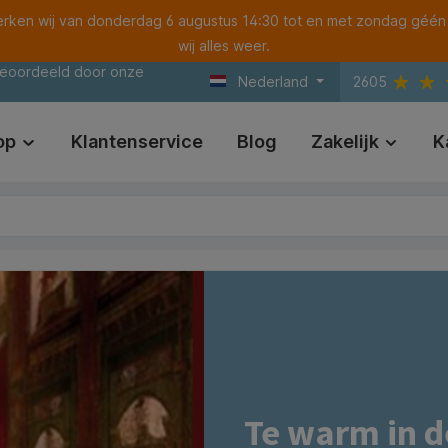
ken wij van donderdag 6 augustus 14:30 tot en met zondag géén
wij alles weer.
beoordeeld door onze
Nederland
2605
op
Klantenservice
Blog
Zakelijk
K
Te warm in 