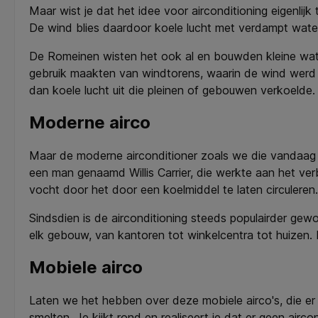
Maar wist je dat het idee voor airconditioning eigenli
De wind blies daardoor koele lucht met verdampt water
De Romeinen wisten het ook al en bouwden kleine wate
gebruik maakten van windtorens, waarin de wind werd
dan koele lucht uit die pleinen of gebouwen verkoelde.
Moderne airco
Maar de moderne airconditioner zoals we die vandaag
een man genaamd Willis Carrier, die werkte aan het ver
vocht door het door een koelmiddel te laten circuleren
Sindsdien is de airconditioning steeds populairder gew
elk gebouw, van kantoren tot winkelcentra tot huizen. 
Mobiele airco
Laten we het hebben over deze mobiele airco's, die er
smelten. Je kijkt rond en realiseert je dat er geen air