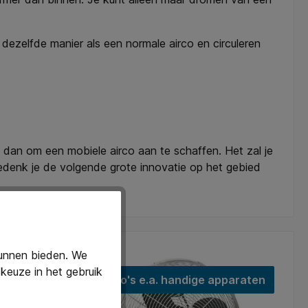
p dezelfde manier als een normale airco en circuleren
dan om een mobiele airco aan te schaffen. Het zal je
bedenk je de volgende grote innovatie op het gebied
kunnen bieden. We
keuze in het gebruik
Airco's e.a. handige apparaten
Nog maar 8 op voorraad