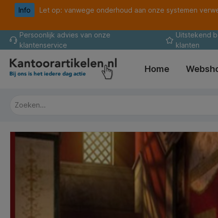
Info
Let op: vanwege onderhoud aan onze systemen verwer
oekopdracht
Ga naar de hoofdnavigatie
Persoonlijk advies van onze
Uitstekend 
klantenservice
klanten
Home
Websh