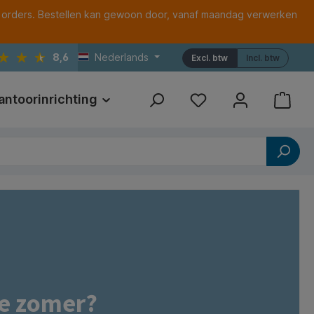
 orders. Bestellen kan gewoon door, vanaf maandag verwerken
8,6
Nederlands
Excl. btw
Incl. btw
antoorinrichting
Print
Referenties
de zomer?