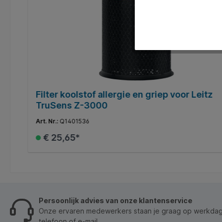
Filter koolstof allergie en griep voor Leitz
TruSens Z-3000
Art. Nr.:
Q1401536
€ 25,65*
In de winkelmand
Persoonlijk advies van onze klantenservice
Onze ervaren medewerkers staan je graag op werkdage
telefoon of e-mail.