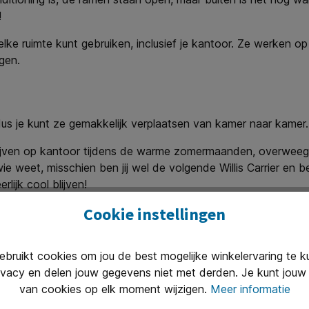
!
 elke ruimte kunt gebruiken, inclusief je kantoor. Ze werken o
gen.
 dus je kunt ze gemakkelijk verplaatsen van kamer naar kamer.
blijven op kantoor tijdens de warme zomermaanden, overweeg 
e weet, misschien ben jij wel de volgende Willis Carrier en 
lijk cool blijven!
Cookie instellingen
, luchtreiniging en airco's
ruikt cookies om jou de best mogelijke winkelervaring te 
ivacy en delen jouw gegevens niet met derden. Je kunt jouw 
van cookies op elk moment wijzigen.
Meer informatie