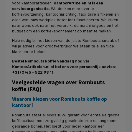
voor kantoorartikelen.
KantoorArtikelen.nl is een
serviceorganisatie.
We denken mee over je
koffievoorziening, kantoorinrichting, facilitaire artikelen en
alles wat jouw werkplek beter laat functioneren. We kijken
naar wens ook naar het verbruik, de machinetypes en het
budget om een koffie-abonnement op maat te maken.
Hulp nodig bij het kiezen van de juiste Rombouts smaak of
wil je advies voor grootverbruik? We staan te allen tijde
klaar om te helpen.
Bestel Rombouts koffie vandaag nog via
KantoorArtikelen.nl of bel ons voor persoonlijk advies:
+31 (0)45 - 522 93 11.
Veelgestelde vragen over Rombouts
koffie (FAQ)
Waarom kiezen voor Rombouts koffie op
kantoor?
Rombouts staat al sinds 1896 garant voor echte Belgische
koffiecultuur, met zorgvuldig geselecteerde en langzaam
gebrande bonen. Het biedt voor ieder kantoor een
passende oplossing, van volle, krachtige koffiebonen tot