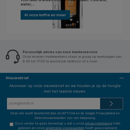
water,...
Al onze koffie en meer
Persoonlijk advies van onze klantenservice
Onze ervaren medewerkers staan je graag op werkdagen van
8.30 tot 17.00 te woord per telefoon of e-mail.
Nieuwsbrief
Abonneer op onze nieuwsbrief en we houden je op de hoogte
met het laatste nieuws.
E-
mailadres*
Deze site wordt beschermd door reCAPTCHA en de Google
Privacybeleid
en
Gebruiksvoorwaarden
zijn van toepassing.
Door verder te gaan bevestigt u dat u onze
privacyverklaring
hebt
gelezen en onze
algemene voorwaarden
heeft geaccepteerd.