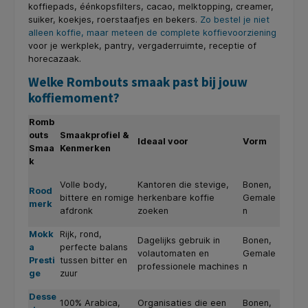
koffiepads, éénkopsfilters, cacao, melktopping, creamer,
suiker, koekjes, roerstaafjes en bekers.
Zo bestel je niet
alleen koffie, maar meteen de complete koffievoorziening
voor je werkplek, pantry, vergaderruimte, receptie of
horecazaak.
Welke Rombouts smaak past bij jouw
koffiemoment?
Romb
outs
Smaakprofiel &
Ideaal voor
Vorm
Smaa
Kenmerken
k
Volle body,
Kantoren die stevige,
Bonen,
Rood
bittere en romige
herkenbare koffie
Gemale
merk
afdronk
zoeken
n
Mokk
Rijk, rond,
Dagelijks gebruik in
Bonen,
a
perfecte balans
volautomaten en
Gemale
Presti
tussen bitter en
professionele machines
n
ge
zuur
Desse
100% Arabica,
Organisaties die een
Bonen,