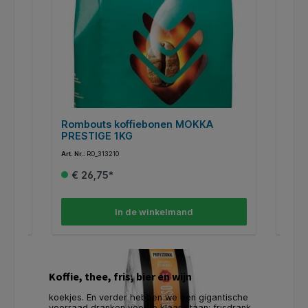
Rombouts koffiebonen MOKKA
Rom
PRESTIGE 1KG
Art. Nr.:
RO_313210
Art. Nr.
€ 26,75*
Va
In de winkelmand
Koffie, thee, fris, bier en wijn
koekjes. En verder hebben we een gigantische
voorraad dranken voor je klaar staan; frisdrank,