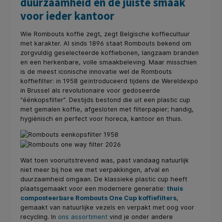
duurzaamheid en de juiste smaak
voor ieder kantoor
Wie Rombouts koffie zegt, zegt Belgische koffiecultuur
met karakter. Al sinds 1896 staat Rombouts bekend om
zorgvuldig geselecteerde koffiebonen, langzaam branden
en een herkenbare, volle smaakbeleving. Maar misschien
is de meest iconische innovatie wel de Rombouts
koffiefilter: in 1958 geïntroduceerd tijdens de Wereldexpo
in Brussel als revolutionaire voor gedoseerde
“éénkopsfilter”. Destijds bestond die uit een plastic cup
met gemalen koffie, afgesloten met filterpapier; handig,
hygiënisch en perfect voor horeca, kantoor en thuis.
Wat toen vooruitstrevend was, past vandaag natuurlijk
niet meer bij hoe we met verpakkingen, afval en
duurzaamheid omgaan. De klassieke plastic cup heeft
plaatsgemaakt voor een modernere generatie:
thuis
composteerbare Rombouts One Cup koffiefilters
,
gemaakt van natuurlijke vezels en verpakt met oog voor
recycling. In
ons assortiment
vind je onder andere