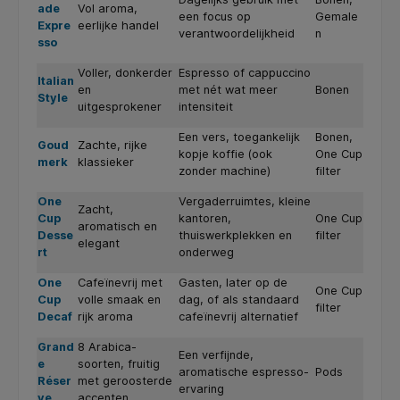
ade
Vol aroma,
een focus op
Gemale
Expre
eerlijke handel
verantwoordelijkheid
n
sso
Voller, donkerder
Espresso of cappuccino
Italian
en
met nét wat meer
Bonen
Style
uitgesprokener
intensiteit
Een vers, toegankelijk
Bonen,
Goud
Zachte, rijke
kopje koffie (ook
One Cup
merk
klassieker
zonder machine)
filter
One
Vergaderruimtes, kleine
Zacht,
Cup
kantoren,
One Cup
aromatisch en
Desse
thuiswerkplekken en
filter
elegant
rt
onderweg
One
Cafeïnevrij met
Gasten, later op de
One Cup
Cup
volle smaak en
dag, of als standaard
filter
Decaf
rijk aroma
cafeïnevrij alternatief
Grand
8 Arabica-
Een verfijnde,
e
soorten, fruitig
aromatische espresso-
Pods
Réser
met geroosterde
ervaring
ve
accenten