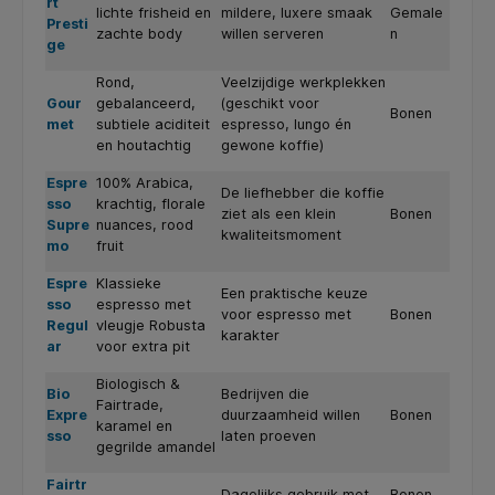
rt
lichte frisheid en
mildere, luxere smaak
Gemale
Presti
zachte body
willen serveren
n
ge
Rond,
Veelzijdige werkplekken
Gour
gebalanceerd,
(geschikt voor
Bonen
met
subtiele aciditeit
espresso, lungo én
en houtachtig
gewone koffie)
Espre
100% Arabica,
De liefhebber die koffie
sso
krachtig, florale
ziet als een klein
Bonen
Supre
nuances, rood
kwaliteitsmoment
mo
fruit
Espre
Klassieke
Een praktische keuze
sso
espresso met
voor espresso met
Bonen
Regul
vleugje Robusta
karakter
ar
voor extra pit
Biologisch &
Bio
Bedrijven die
Fairtrade,
Expre
duurzaamheid willen
Bonen
karamel en
sso
laten proeven
gegrilde amandel
Fairtr
Dagelijks gebruik met
Bonen,