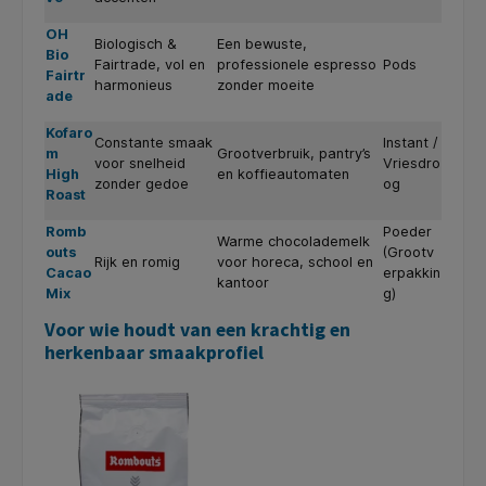
OH
Biologisch &
Een bewuste,
Bio
Fairtrade, vol en
professionele espresso
Pods
Fairtr
harmonieus
zonder moeite
ade
Kofaro
Constante smaak
Instant /
m
Grootverbruik, pantry’s
voor snelheid
Vriesdro
High
en koffieautomaten
zonder gedoe
og
Roast
Romb
Poeder
Warme chocolademelk
outs
(Grootv
Rijk en romig
voor horeca, school en
Cacao
erpakkin
kantoor
Mix
g)
Voor wie houdt van een krachtig en
herkenbaar smaakprofiel