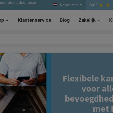
beoordeeld door onze
Nederland
2605
op
Klantenservice
Blog
Zakelijk
K
Flexibele ka
voor all
bevoegdhed
met 