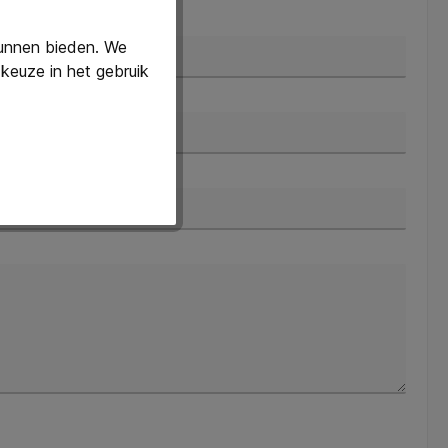
chternaam*
kunnen bieden. We
keuze in het gebruik