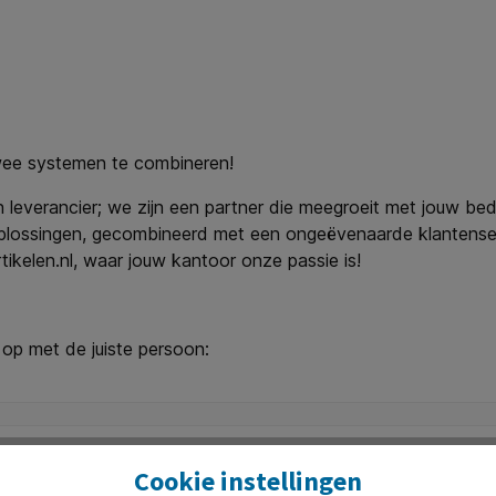
twee systemen te combineren!
leverancier; we zijn een partner die meegroeit met jouw bedri
plossingen, gecombineerd met een ongeëvenaarde klantenser
kelen.nl, waar jouw kantoor onze passie is!
 op met de juiste persoon:
Cookie instellingen