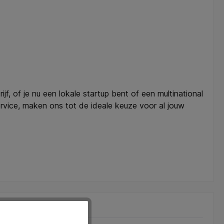
jf, of je nu een lokale startup bent of een multinational
vice, maken ons tot de ideale keuze voor al jouw