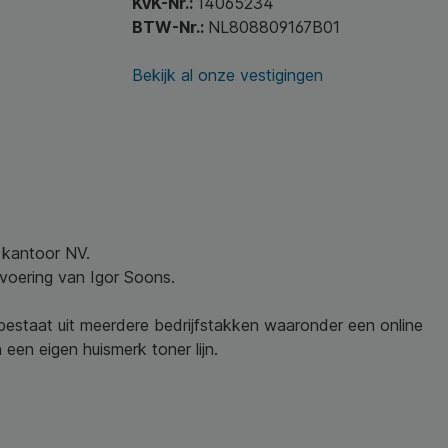
KvK-Nr.:
14065234
BTW-Nr.:
NL808809167B01
Bekijk al onze vestigingen
w kantoor NV.
nvoering van Igor Soons.
 bestaat uit meerdere bedrijfstakken waaronder een online
een eigen huismerk toner lijn.