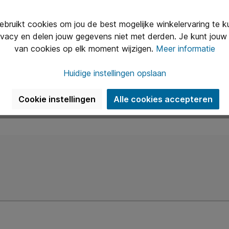
Voornaam
A
ruikt cookies om jou de best mogelijke winkelervaring te 
ivacy en delen jouw gegevens niet met derden. Je kunt jouw 
van cookies op elk moment wijzigen.
Meer informatie
Telefoon*
Huidige instellingen opslaan
Cookie instellingen
Alle cookies accepteren