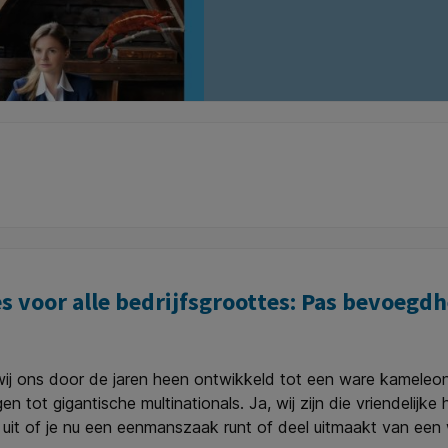
ies voor alle bedrijfsgroottes: Pas bevoe
n wij ons door de jaren heen ontwikkeld tot een ware kamele
en tot gigantische multinationals. Ja, wij zijn die vriendelijk
et uit of je nu een eenmanszaak runt of deel uitmaakt van ee