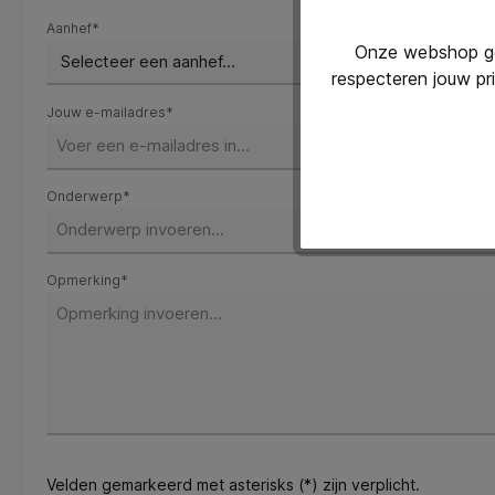
Aanhef*
Onze webshop geb
respecteren jouw pr
Jouw e-mailadres*
Onderwerp*
Opmerking*
Velden gemarkeerd met asterisks (*) zijn verplicht.