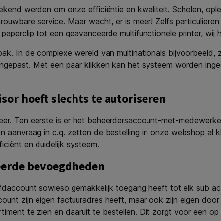
ekend werden om onze efficiëntie en kwaliteit. Scholen, opleid
ouwbare service. Maar wacht, er is meer! Zelfs particulier
 paperclip tot een geavanceerde multifunctionele printer, wij 
ak. In de complexe wereld van multinationals bijvoorbeeld, z
angepast. Met een paar klikken kan het systeem worden inge
sor hoeft slechts te autoriseren
er. Ten eerste is er het beheerdersaccount-met-medewerkers
anvraag in c.q. zetten de bestelling in onze webshop al kla
ciënt en duidelijk systeem.
teerde bevoegdheden
ofdaccount sowieso gemakkelijk toegang heeft tot elk sub ac
ccount zijn eigen factuuradres heeft, maar ook zijn eigen d
timent te zien en daaruit te bestellen. Dit zorgt voor een op