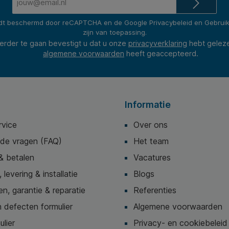
mailadres*
rdt beschermd door reCAPTCHA en de Google
Privacybeleid
en
Gebrui
zijn van toepassing.
erder te gaan bevestigt u dat u onze
privacyverklaring
hebt gelez
algemene voorwaarden
heeft geaccepteerd.
Informatie
rvice
Over ons
lde vragen (FAQ)
Het team
& betalen
Vacatures
 levering & installatie
Blogs
n, garantie & reparatie
Referenties
 defecten formulier
Algemene voorwaarden
ulier
Privacy- en cookiebeleid