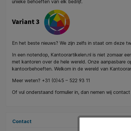
unieke behoeften van elk bedrijf.
Variant 3
En het beste nieuws? We zijn zelfs in staat om deze 
In een notendop, Kantoorartikelen.nl is niet zomaar een 
met kantoren over de hele wereld. Onze aanpasbare o
kantoorbehoeften. Welkom in de wereld van Kantoorarti
Meer weten? +31 (0)45 – 522 93 11
Of vul onderstaand formulier in, dan nemen wij contact
Contact