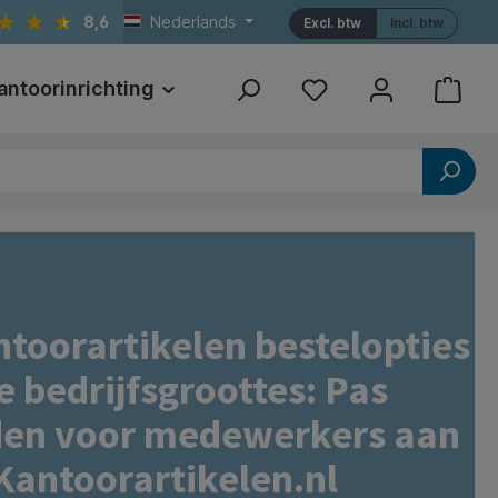
8,6
Nederlands
Excl. btw
Incl. btw
antoorinrichting
Print
Referenties
ntoorartikelen bestelopties
e bedrijfsgroottes: Pas
en voor medewerkers aan
Kantoorartikelen.nl