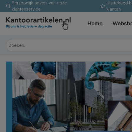
Persoonlijk advies van onze
Uitstekend 
oekopdracht
Ga naar de hoofdnavigatie
klantenservice
klanten
Home
Websh