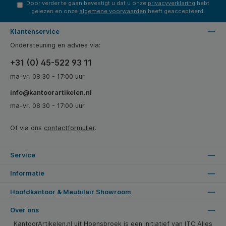
Door verder te gaan bevestigt u dat u onze
privacyverklaring
hebt
gelezen en onze
algemene voorwaarden
heeft geaccepteerd.
Klantenservice
Ondersteuning en advies via:
+31 (0) 45-522 93 11
ma-vr, 08:30 - 17:00 uur
info@kantoorartikelen.nl
ma-vr, 08:30 - 17:00 uur
Of via ons
contactformulier
.
Service
Informatie
Hoofdkantoor & Meubilair Showroom
Over ons
KantoorArtikelen.nl uit Hoensbroek is een initiatief van ITC Alles