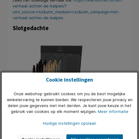
Lees het volledige verhaal via:
https://kantoornet.nl/het-
verhaal-achter-de-balpen/?
utm_source=rss&utm_medium=rss&utm_campaign=het-
verhaal-achter-de-balpen
Slotgedachte
Cookie instellingen
Onze webshop gebruikt cookies om jou de best mogelijke
winkelervaring te kunnen bieden. We respecteren jouw privacy en
delen jouw gegevens niet met derden. Je kunt jouw keuze in het
gebruik van cookies op elk moment wijzigen.
Meer informatie
Huidige instellingen opslaan
Van de eerste prototypes van John Loud tot de
onovertroffen BIC Cristal: de balpen is meer dan een
schrijfinstrument. Het is een symbool van eenvoud,