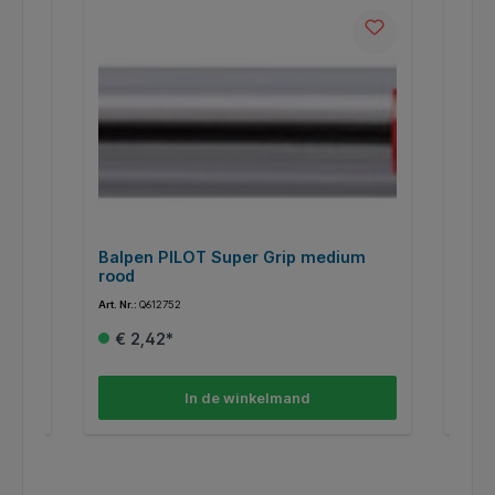
w 10
Balpen PILOT Super Grip medium
Balp
rood
medi
Art. Nr.:
Q612752
Art. Nr.
€ 2,42*
€ 
In de winkelmand