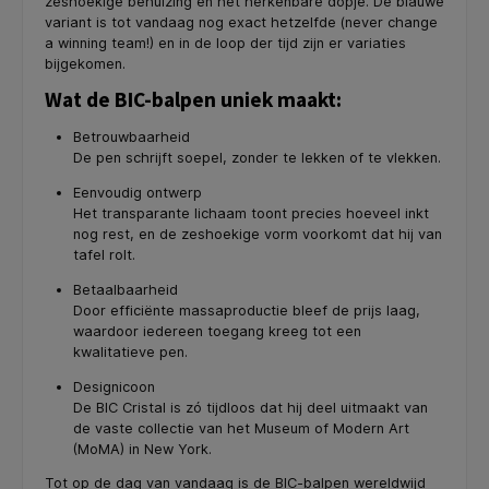
zeshoekige behuizing en het herkenbare dopje. De blauwe
variant is tot vandaag nog exact hetzelfde (never change
a winning team!) en in de loop der tijd zijn er variaties
bijgekomen.
Wat de BIC-balpen uniek maakt:
Betrouwbaarheid
De pen schrijft soepel, zonder te lekken of te vlekken.
Eenvoudig ontwerp
Het transparante lichaam toont precies hoeveel inkt
nog rest, en de zeshoekige vorm voorkomt dat hij van
tafel rolt.
Betaalbaarheid
Door efficiënte massaproductie bleef de prijs laag,
waardoor iedereen toegang kreeg tot een
kwalitatieve pen.
Designicoon
De BIC Cristal is zó tijdloos dat hij deel uitmaakt van
de vaste collectie van het Museum of Modern Art
(MoMA) in New York.
Tot op de dag van vandaag is de BIC-balpen wereldwijd