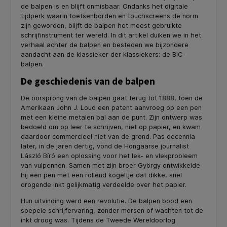
de balpen is en blijft onmisbaar. Ondanks het digitale
tijdperk waarin toetsenborden en touchscreens de norm
zijn geworden, blijft de balpen het meest gebruikte
schrijfinstrument ter wereld. In dit artikel duiken we in het
verhaal achter de balpen en besteden we bijzondere
aandacht aan de klassieker der klassiekers: de BIC-
balpen.
De geschiedenis van de balpen
De oorsprong van de balpen gaat terug tot 1888, toen de
Amerikaan John J. Loud een patent aanvroeg op een pen
met een kleine metalen bal aan de punt. Zijn ontwerp was
bedoeld om op leer te schrijven, niet op papier, en kwam
daardoor commercieel niet van de grond. Pas decennia
later, in de jaren dertig, vond de Hongaarse journalist
László Bíró een oplossing voor het lek- en vlekprobleem
van vulpennen. Samen met zijn broer György ontwikkelde
hij een pen met een rollend kogeltje dat dikke, snel
drogende inkt gelijkmatig verdeelde over het papier.
Hun uitvinding werd een revolutie. De balpen bood een
soepele schrijfervaring, zonder morsen of wachten tot de
inkt droog was. Tijdens de Tweede Wereldoorlog