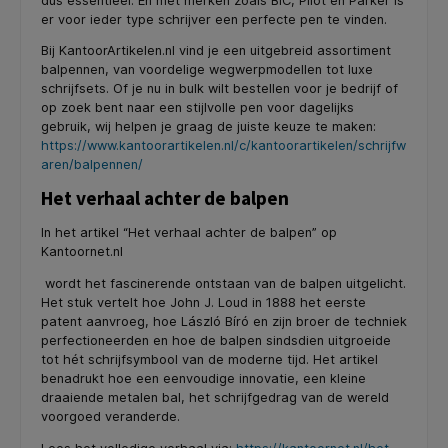
dus essentieel. En met merken zoals BIC, Pilot en Parker is
er voor ieder type schrijver een perfecte pen te vinden.
Bij KantoorArtikelen.nl vind je een uitgebreid assortiment
balpennen, van voordelige wegwerpmodellen tot luxe
schrijfsets. Of je nu in bulk wilt bestellen voor je bedrijf of
op zoek bent naar een stijlvolle pen voor dagelijks
gebruik, wij helpen je graag de juiste keuze te maken:
https://www.kantoorartikelen.nl/c/kantoorartikelen/schrijfw
aren/balpennen/
Het verhaal achter de balpen
In het artikel “Het verhaal achter de balpen” op
Kantoornet.nl
wordt het fascinerende ontstaan van de balpen uitgelicht.
Het stuk vertelt hoe John J. Loud in 1888 het eerste
patent aanvroeg, hoe László Bíró en zijn broer de techniek
perfectioneerden en hoe de balpen sindsdien uitgroeide
tot hét schrijfsymbool van de moderne tijd. Het artikel
benadrukt hoe een eenvoudige innovatie, een kleine
draaiende metalen bal, het schrijfgedrag van de wereld
voorgoed veranderde.