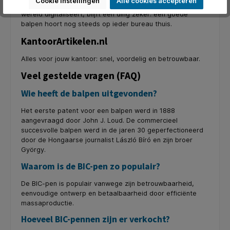
Cookie instellingen
Alle cookies accepteren
efficiëntie en universeel gebruiksgemak. En hoewel de
wereld digitaliseert, blijft één ding zeker: een goede
balpen hoort nog steeds op ieder bureau thuis.
KantoorArtikelen.nl
Alles voor jouw kantoor: snel, voordelig en betrouwbaar.
Veel gestelde vragen (FAQ)
Wie heeft de balpen uitgevonden?
Het eerste patent voor een balpen werd in 1888
aangevraagd door John J. Loud. De commercieel
succesvolle balpen werd in de jaren 30 geperfectioneerd
door de Hongaarse journalist László Bíró en zijn broer
György.
Waarom is de BIC-pen zo populair?
De BIC-pen is populair vanwege zijn betrouwbaarheid,
eenvoudige ontwerp en betaalbaarheid door efficiënte
massaproductie.
Hoeveel BIC-pennen zijn er verkocht?