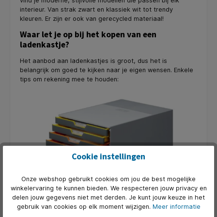
vind je moderne, stijlvolle modellen die passen bij elk
interieur. Van strak zwart en klassiek wit tot trendy
kleuren. Er zijn er ook van gerecycled materiaal!
Waar let je op bij het kopen van een
ladenkastje?
Het aanbod aan ladenkastjes is groot, dus het is
belangrijk om goed te kijken naar je eigen wensen. Enkele
tips om rekening mee te houden:
Cookie instellingen
Onze webshop gebruikt cookies om jou de best mogelijke
winkelervaring te kunnen bieden. We respecteren jouw privacy en
delen jouw gegevens niet met derden. Je kunt jouw keuze in het
gebruik van cookies op elk moment wijzigen.
Meer informatie