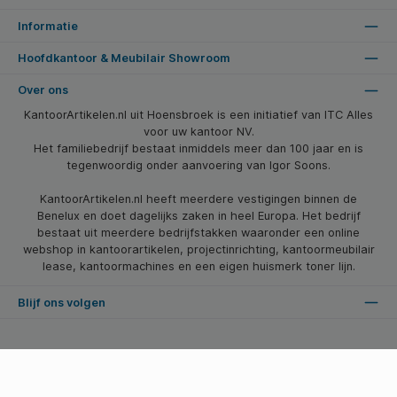
Informatie
Hoofdkantoor & Meubilair Showroom
Over ons
KantoorArtikelen.nl uit Hoensbroek is een initiatief van ITC Alles
voor uw kantoor NV.
Het familiebedrijf bestaat inmiddels meer dan 100 jaar en is
tegenwoordig onder aanvoering van Igor Soons.
KantoorArtikelen.nl heeft meerdere vestigingen binnen de
Benelux en doet dagelijks zaken in heel Europa. Het bedrijf
bestaat uit meerdere bedrijfstakken waaronder een online
webshop in kantoorartikelen, projectinrichting, kantoormeubilair
lease, kantoormachines en een eigen huismerk toner lijn.
Blijf ons volgen
* Alle prijzen zijn excl. btw en excl. verzendkosten, tenzij anders vermeld.
© 2026 Kantoorartikelen.nl - Alle Rechten Voorbehouden. Theme by
SBYP (Smart Business Young Professionals)