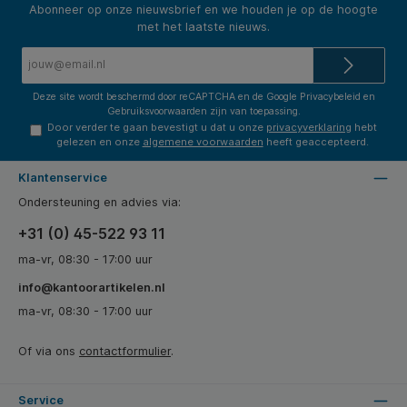
Abonneer op onze nieuwsbrief en we houden je op de hoogte
met het laatste nieuws.
E-
mailadres*
Deze site wordt beschermd door reCAPTCHA en de Google
Privacybeleid
en
Gebruiksvoorwaarden
zijn van toepassing.
Door verder te gaan bevestigt u dat u onze
privacyverklaring
hebt
gelezen en onze
algemene voorwaarden
heeft geaccepteerd.
Klantenservice
Ondersteuning en advies via:
+31 (0) 45-522 93 11
ma-vr, 08:30 - 17:00 uur
info@kantoorartikelen.nl
ma-vr, 08:30 - 17:00 uur
Of via ons
contactformulier
.
Service