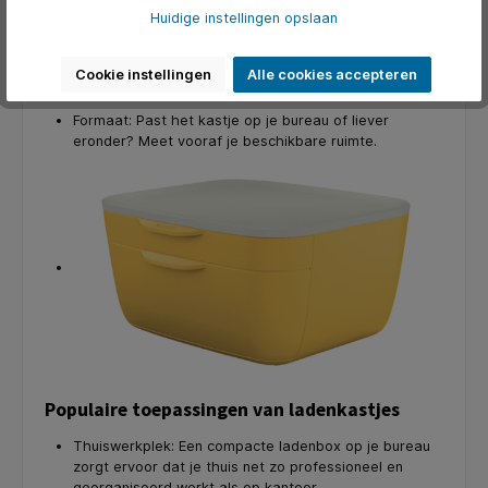
Huidige instellingen opslaan
Aantal lades: Kies voor een model met voldoende
lades voor jouw opbergbehoefte. Denk aan 3, 4 of
Cookie instellingen
Alle cookies accepteren
zelfs 10 lades.
Formaat: Past het kastje op je bureau of liever
eronder? Meet vooraf je beschikbare ruimte.
Populaire toepassingen van ladenkastjes
Thuiswerkplek: Een compacte ladenbox op je bureau
zorgt ervoor dat je thuis net zo professioneel en
georganiseerd werkt als op kantoor.