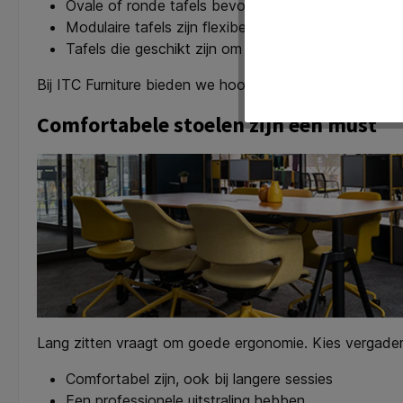
Ovale of ronde tafels bevorderen gelijkwaardigheid
Modulaire tafels zijn flexibel en kunnen aangepas
Tafels die geschikt zijn om staand te vergaderen
Bij ITC Furniture bieden we hoogwaardige vergadertafels
Comfortabele stoelen zijn een must
Lang zitten vraagt om goede ergonomie. Kies vergader
Comfortabel zijn, ook bij langere sessies
Een professionele uitstraling hebben