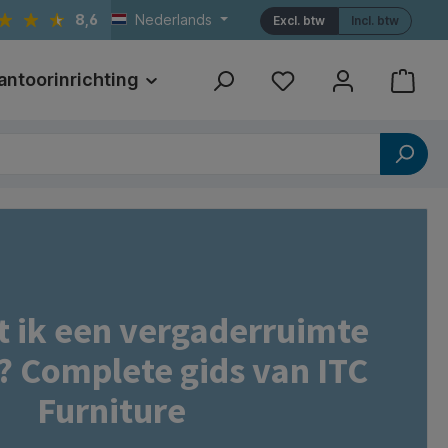
8,6
Nederlands
Excl. btw
Incl. btw
antoorinrichting
Print
Referenties
 ik een vergaderruimte
? Complete gids van ITC
Furniture