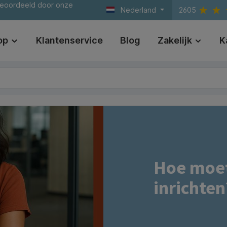
beoordeeld door onze
Nederland
2605
op
Klantenservice
Blog
Zakelijk
K
Hoe moet
inrichten