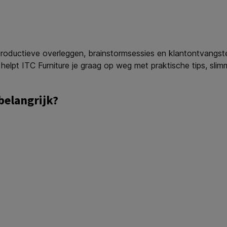
productieve overleggen, brainstormsessies en klantontvangste
 helpt ITC Furniture je graag op weg met praktische tips, slim
belangrijk?