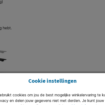
g)
g hebt.
Cookie instellingen
een model dat past bij het aantal gebruikers én het type over
ruikt cookies om jou de best mogelijke winkelervaring te 
ivacy en delen jouw gegevens niet met derden. Je kunt jouw 
tting