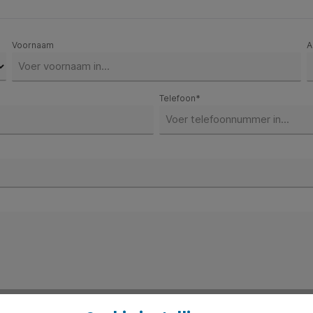
Voornaam
A
Telefoon*