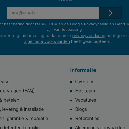
E-
mailadres*
rdt beschermd door reCAPTCHA en de Google
Privacybeleid
en
Gebrui
zijn van toepassing.
erder te gaan bevestigt u dat u onze
privacyverklaring
hebt gelez
algemene voorwaarden
heeft geaccepteerd.
Informatie
rvice
Over ons
lde vragen (FAQ)
Het team
& betalen
Vacatures
 levering & installatie
Blogs
n, garantie & reparatie
Referenties
 defecten formulier
Algemene voorwaarden