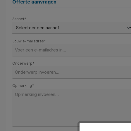
Offerte aanvragen
Aanhef*
Jouw e-mailadres*
Onderwerp*
Opmerking*