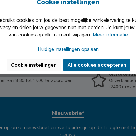
Cookie instellingen
Google
Privacybeleid
en
Gebruiksvoorwaarden
zijn van toepas
ruikt cookies om jou de best mogelijke winkelervaring te 
ivacy en delen jouw gegevens niet met derden. Je kunt jouw 
vacyverklaring
hebt gelezen en ermee akkoord gaat.
van cookies op elk moment wijzigen.
Meer informatie
Huidige instellingen opslaan
Cookie instellingen
Alle cookies accepteren
Uitstekend 
n van 8.30 tot 17.00 te woord per
Onze klanten
(2400+ revie
Nieuwsbrief
 op onze nieuwsbrief en we houden je op de hoogte met he
nieuws.