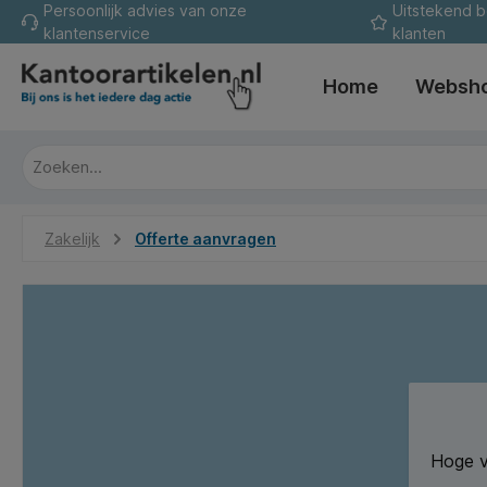
Persoonlijk advies van onze
Uitstekend 
oekopdracht
Ga naar de hoofdnavigatie
klantenservice
klanten
Home
Websh
Zakelijk
Offerte aanvragen
Hoge v