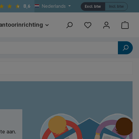
8,6
Nederlands
Excl. btw
Incl. btw
antoorinrichting
Print
Referenties
te aan.