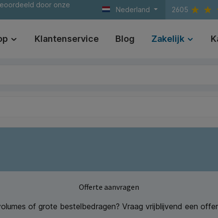
beoordeeld door onze
Nederland
2605
op
Klantenservice
Blog
Zakelijk
K
Offerte aanvragen
olumes of grote bestelbedragen? Vraag vrijblijvend een offer