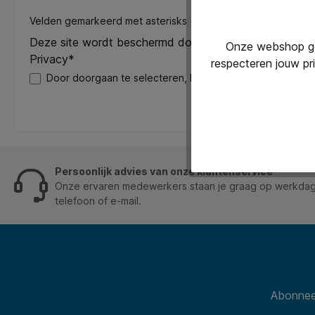
Velden gemarkeerd met asterisks (*) zijn verplicht.
Deze site wordt beschermd door reCAPTCHA en de 
Onze webshop geb
Privacy*
respecteren jouw pr
Door doorgaan te selecteren, bevestigt u dat u onze
pri
Persoonlijk advies van onze klantenservice
Onze ervaren medewerkers staan je graag op werkdage
telefoon of e-mail.
Abonneer