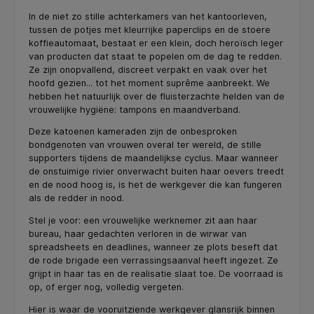
In de niet zo stille achterkamers van het kantoorleven,
tussen de potjes met kleurrijke paperclips en de stoere
koffieautomaat, bestaat er een klein, doch heroïsch leger
van producten dat staat te popelen om de dag te redden.
Ze zijn onopvallend, discreet verpakt en vaak over het
hoofd gezien... tot het moment suprême aanbreekt. We
hebben het natuurlijk over de fluisterzachte helden van de
vrouwelijke hygiëne: tampons en maandverband.
Deze katoenen kameraden zijn de onbesproken
bondgenoten van vrouwen overal ter wereld, de stille
supporters tijdens de maandelijkse cyclus. Maar wanneer
de onstuimige rivier onverwacht buiten haar oevers treedt
en de nood hoog is, is het de werkgever die kan fungeren
als de redder in nood.
Stel je voor: een vrouwelijke werknemer zit aan haar
bureau, haar gedachten verloren in de wirwar van
spreadsheets en deadlines, wanneer ze plots beseft dat
de rode brigade een verrassingsaanval heeft ingezet. Ze
grijpt in haar tas en de realisatie slaat toe. De voorraad is
op, of erger nog, volledig vergeten.
Hier is waar de vooruitziende werkgever glansrijk binnen