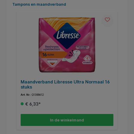
Productgalerij overslaan
Tampons en maandverband
s
Maandverband Libresse Ultra Normaal 16
T
stuks
Art. Nr.:
Q1388612
Art
€ 6,33*
In de winkelmand