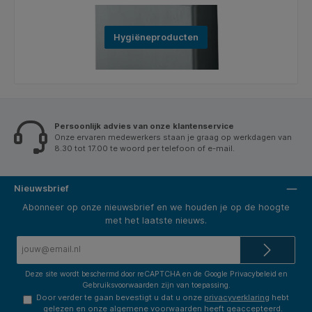
Hygiëneproducten
Persoonlijk advies van onze klantenservice
Onze ervaren medewerkers staan je graag op werkdagen van
8.30 tot 17.00 te woord per telefoon of e-mail.
Nieuwsbrief
Abonneer op onze nieuwsbrief en we houden je op de hoogte
met het laatste nieuws.
E-
mailadres*
Deze site wordt beschermd door reCAPTCHA en de Google
Privacybeleid
en
Gebruiksvoorwaarden
zijn van toepassing.
Door verder te gaan bevestigt u dat u onze
privacyverklaring
hebt
gelezen en onze
algemene voorwaarden
heeft geaccepteerd.