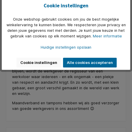
Cookie instellingen
Onze webshop gebruikt cookies om jou de best mogelijke
winkelervaring te kunnen bieden. We respecteren jouw privacy en
delen jouw gegevens niet met derden. Je kunt jouw keuze in het
gebruik van cookies op elk moment wijzigen.
Meer informatie
Huidige instellingen opslaan
Het biedt niet alleen een praktische oplossing voor een
dringend probleem, maar het verheft ook de
bedrijfscultuur naar een niveau van zorgzaamheid. Dus,
Cookie instellingen
Alle cookies accepteren
terwijl de tampons en maandverband de stille helden
blijven, wordt de werkgever de regisseur van een
werkvloer waar iedereen - en elk ongemak - een plekje
van respect en aandacht krijgt. En zo wordt, met een klein
gebaar, een groot verschil gemaakt in de wereld van werk
en welzijn.
Maandverband en tampons hebben wij als goed verzorger
van goede werkgevers in ons assortiment 😊