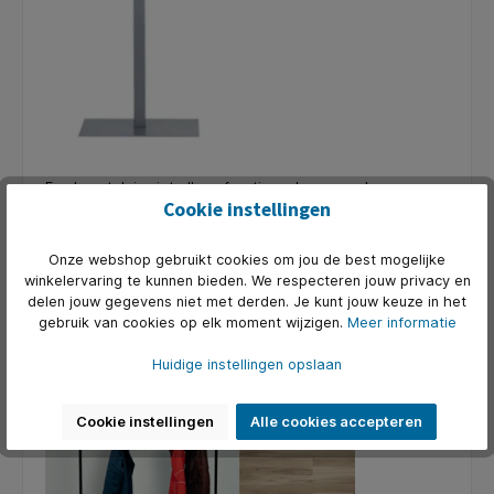
Een kapstok is niet alleen functioneel, maar ook een
Cookie instellingen
onderdeel van het interieur. Kies een kapstok die past bij
de uitstraling van je kantoor. Ga je voor een strak en
modern design of kies je liever voor een klassiek model?
Onze webshop gebruikt cookies om jou de best mogelijke
Denk ook aan de kleur en afwerking, zodat de kapstok
winkelervaring te kunnen bieden. We respecteren jouw privacy en
naadloos aansluit bij de rest van de inrichting.
delen jouw gegevens niet met derden. Je kunt jouw keuze in het
gebruik van cookies op elk moment wijzigen.
Meer informatie
Veiligheid en stabiliteit
Huidige instellingen opslaan
Cookie instellingen
Alle cookies accepteren