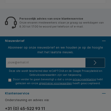
Persoonlijk advies van onze klantenservice
Onze ervaren medewerkers staan je graag op werkdagen van
8.30 tot 17.00 te woord per telefoon of e-mail.
Nieuwsbrief
Abonneer op onze nieuwsbrief en we houden je op de hoogte
met het laatste nieuws.
E-
mailadres*
Deze site wordt beschermd door reCAPTCHA en de Google
Privacybeleid
en
Gebruiksvoorwaarden
zijn van toepassing.
Door verder te gaan bevestigt u dat u onze
privacyverklaring
hebt
gelezen en onze
algemene voorwaarden
heeft geaccepteerd.
Klantenservice
Ondersteuning en advies via:
+31 (0) 45-522 93 11