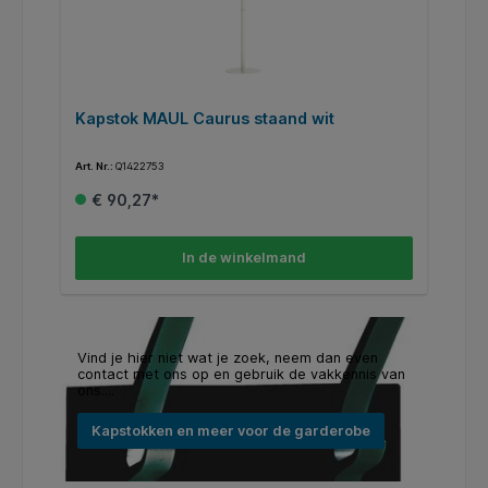
rt
Kapstok MAUL Caurus staand wit
W
Art. Nr.:
Q1422753
Art
€ 90,27*
In de winkelmand
Vind je hier niet wat je zoek, neem dan even
contact met ons op en gebruik de vakkennis van
ons....
Kapstokken en meer voor de garderobe