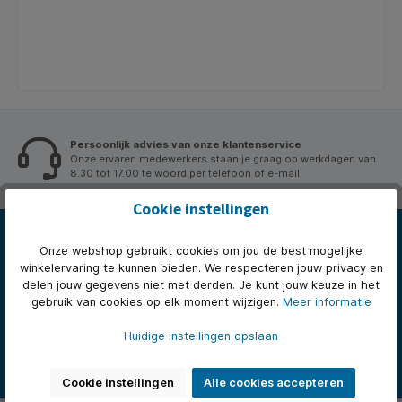
Persoonlijk advies van onze klantenservice
Onze ervaren medewerkers staan je graag op werkdagen van
8.30 tot 17.00 te woord per telefoon of e-mail.
Cookie instellingen
Nieuwsbrief
Abonneer op onze nieuwsbrief en we houden je op de hoogte
Onze webshop gebruikt cookies om jou de best mogelijke
met het laatste nieuws.
winkelervaring te kunnen bieden. We respecteren jouw privacy en
delen jouw gegevens niet met derden. Je kunt jouw keuze in het
E-
gebruik van cookies op elk moment wijzigen.
Meer informatie
mailadres*
Deze site wordt beschermd door reCAPTCHA en de Google
Privacybeleid
en
Huidige instellingen opslaan
Gebruiksvoorwaarden
zijn van toepassing.
Door verder te gaan bevestigt u dat u onze
privacyverklaring
hebt
gelezen en onze
algemene voorwaarden
heeft geaccepteerd.
Cookie instellingen
Alle cookies accepteren