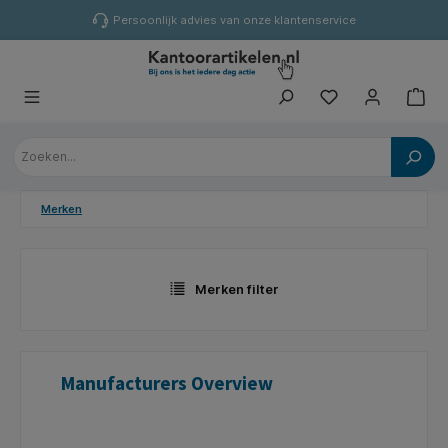
hoofdinhoud
Persoonlijk advies van onze klantenservice
Merken
Merken filter
Manufacturers Overview