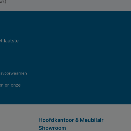
ws).
t laatste
ksvoorwaarden
en en onze
Hoofdkantoor & Meubilair
Showroom