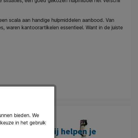
ke situaties, een goed gekozen hulpmiddel het verschil
l een scala aan handige hulpmiddelen aanbood. Van
 waren kantoorartikelen essentieel. Want in de juiste
kunnen bieden. We
keuze in het gebruik
Wij helpen je