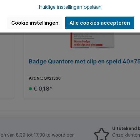
Huidige instellingen opslaan
Cookie instellingen
Alle cookies accepteren
Badge Quantore met clip en speld 40x
Art. Nr.:
Q921330
€ 0,18*
In de winkelmand
Uitstekend 
n van 8.30 tot 17.00 te woord per
Onze klanten