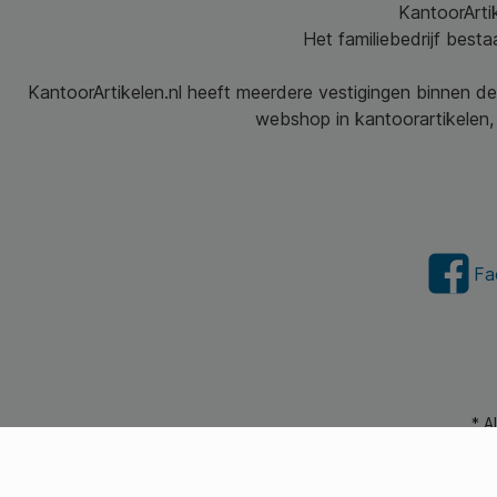
KantoorArtik
Het familiebedrijf best
KantoorArtikelen.nl heeft meerdere vestigingen binnen de
webshop in kantoorartikelen, 
Fa
* A
© 2026 Kantoorartikel