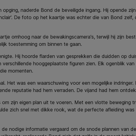
pging, naderde Bond de beveiligde ingang. Hij opende zijn p
lair'. De foto op het kaartje was echter die van Bond zelf, da
artje omhoog naar de bewakingscamera's, terwijl hij zijn be
elijk toestemming om binnen te gaan.
te. Hij hoorde flarden van gesprekken die duidden op duiste
an verschillende hooggeplaatste figuren zien. Elk ogenblik va
 die momenten.
zaal. Het was een waarschuwing voor een mogelijke indringer.
kende reputatie had hem verraden. De vijand had hem ontdek
 om zijn eigen plan uit te voeren. Met een vlotte beweging tro
vulde zich snel met dikke rook, wat de perfecte afleiding wa
ad de nodige informatie vergaard om de snode plannen van 