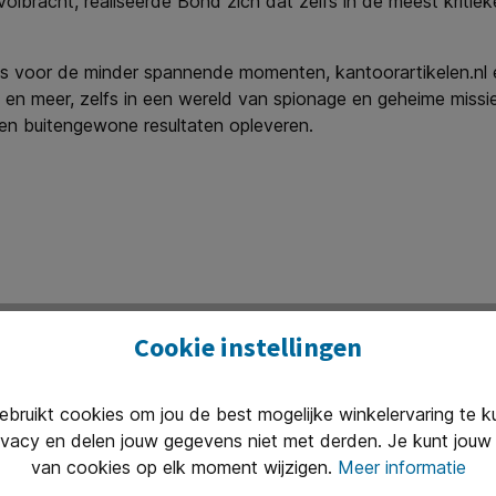
volbracht, realiseerde Bond zich dat zelfs in de meest kritie
elfs voor de minder spannende momenten, kantoorartikelen.n
 meer, zelfs in een wereld van spionage en geheime missies,
en buitengewone resultaten opleveren.
Cookie instellingen
ruikt cookies om jou de best mogelijke winkelervaring te 
én badges en toebehoren
ivacy en delen jouw gegevens niet met derden. Je kunt jouw 
van cookies op elk moment wijzigen.
Meer informatie
500+ op voorraad