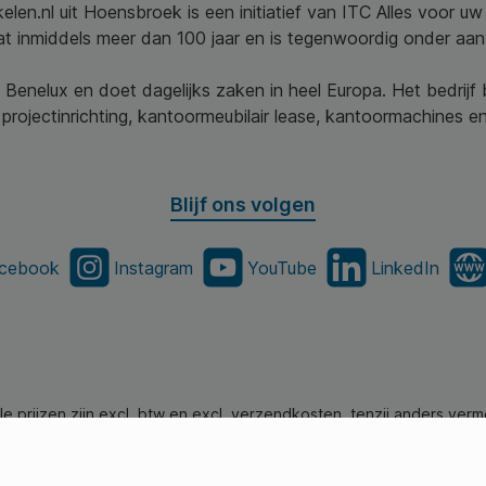
elen.nl uit Hoensbroek is een initiatief van ITC Alles voor u
aat inmiddels meer dan 100 jaar en is tegenwoordig onder aa
 Benelux en doet dagelijks zaken in heel Europa. Het bedrijf
projectinrichting, kantoormeubilair lease, kantoormachines en 
Blijf ons volgen
cebook
Instagram
YouTube
LinkedIn
lle prijzen zijn excl. btw en excl. verzendkosten, tenzij anders verm
en.nl - Alle Rechten Voorbehouden. Theme by
SBYP (Smart Busines