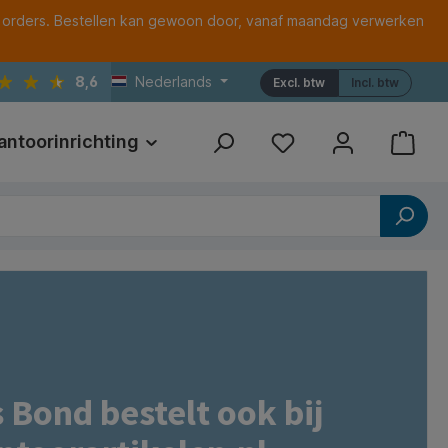
 orders. Bestellen kan gewoon door, vanaf maandag verwerken
8,6
Nederlands
Excl. btw
Incl. btw
antoorinrichting
Print
Referenties
Bond bestelt ook bij