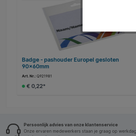
Badge - pashouder Europel gesloten
90x60mm
Art. Nr.:
Q921981
€ 0,22*
In de winkelmand
Persoonlijk advies van onze klantenservice
Onze ervaren medewerkers staan je graag op werkdage