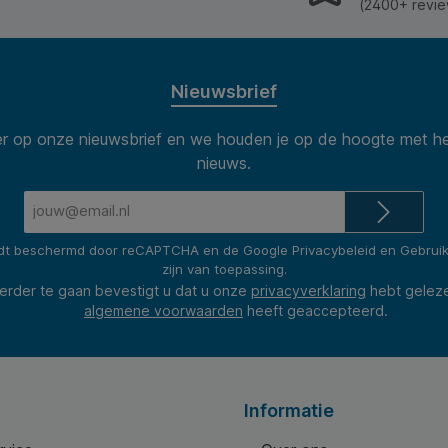
(2400+ revie
Nieuwsbrief
 op onze nieuwsbrief en we houden je op de hoogte met he
nieuws.
E-
mailadres*
rdt beschermd door reCAPTCHA en de Google
Privacybeleid
en
Gebrui
zijn van toepassing.
erder te gaan bevestigt u dat u onze
privacyverklaring
hebt gelez
algemene voorwaarden
heeft geaccepteerd.
Informatie