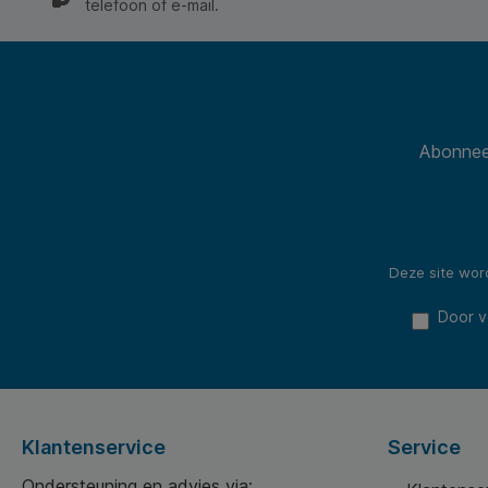
telefoon of e-mail.
Abonneer
Deze site wo
Door v
Klantenservice
Service
Ondersteuning en advies via: