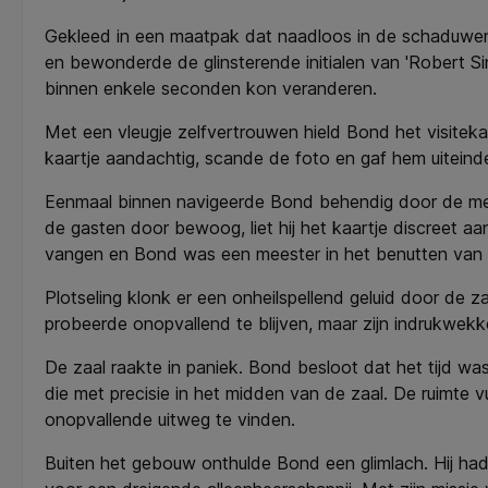
Gekleed in een maatpak dat naadloos in de schaduwen o
en bewonderde de glinsterende initialen van 'Robert Sinc
binnen enkele seconden kon veranderen.
Met een vleugje zelfvertrouwen hield Bond het visiteka
kaartje aandachtig, scande de foto en gaf hem uiteind
Eenmaal binnen navigeerde Bond behendig door de menig
de gasten door bewoog, liet hij het kaartje discreet a
vangen en Bond was een meester in het benutten van
Plotseling klonk er een onheilspellend geluid door de 
probeerde onopvallend te blijven, maar zijn indrukwek
De zaal raakte in paniek. Bond besloot dat het tijd was
die met precisie in het midden van de zaal. De ruimte 
onopvallende uitweg te vinden.
Buiten het gebouw onthulde Bond een glimlach. Hij h