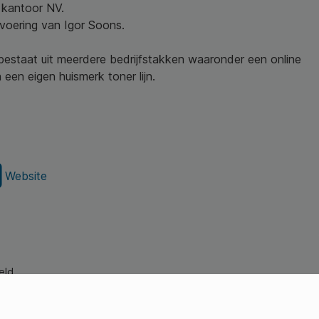
w kantoor NV.
nvoering van Igor Soons.
 bestaat uit meerdere bedrijfstakken waaronder een online
een eigen huismerk toner lijn.
Website
eld.
s Young Professionals)