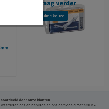
graag verder
Ruime keuze
75mm
Afrolmechanisme Durable Style met
drukknopsluiting zwart
Art. Nr.:
Q1405126
€ 25,71*
In de winkelmand
beoordeeld door onze klanten
 waarderen ons en beoordelen ons gemiddeld met een 8.6