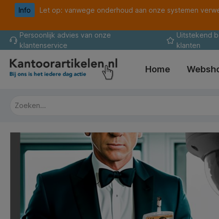
Info
Let op: vanwege onderhoud aan onze systemen verwer
oekopdracht
Ga naar de hoofdnavigatie
Persoonlijk advies van onze
Uitstekend 
klantenservice
klanten
Home
Websh