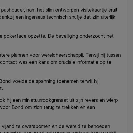
ashouder, nam het slim ontworpen visitekaartje eruit
nkzij een ingenieus technisch snufje dat zijn uiterlijk
ste pokerface opzette. De beveiliging onderzocht het
re plannen voor wereldheerschappij. Terwijl hij tussen
n contact was een kans om cruciale informatie op te
 Bond voelde de spanning toenemen terwijl hij
t.
k hij een miniatuurrookgranaat uit zijn revers en wierp
s voor Bond om zich terug te trekken en een
de vijand te dwarsbomen en de wereld te behoeden