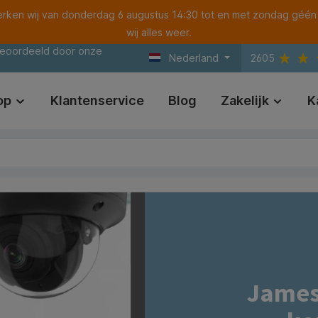
ken wij van donderdag 6 augustus 14:30 tot en met zondag géén
wij alles weer.
beoordeeld door onze
Nederland
2605
op
Klantenservice
Blog
Zakelijk
K
James 