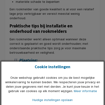
materiële schade te
beperken
Een rookmelder van goede kwaliteit is al voor een relatief
lage prijs verkrijgbaar en vereist meestal weinig
onderhoud.
Praktische tips bij installatie en
onderhoud van rookmelders
Een rookmelder werkt alleen optimaal wanneer deze
correct is geplaatst en goed wordt onderhouden; met
onderstaande praktische tips zorg je voor maximale
betrouwbaarheid en veiligheid.
Plaatsing:
Cookie instellingen
Aan het plafond, liefst centraal in de ruimte.
Minimaal 50 cm van muren of hoeken.
Vermijd plaatsen bij ventilatieopeningen of boven
Onze webshop gebruikt cookies om jou de best mogelijke
kookplaten.
winkelervaring te kunnen bieden. We respecteren jouw privacy en
delen jouw gegevens niet met derden. Je kunt jouw keuze in het
Onderhoud:
gebruik van cookies op elk moment wijzigen.
Meer informatie
Check batterijen minimaal 1× per maand-
Huidige instellingen opslaan
Vervang oudere rookmelders na ±10 jaar-