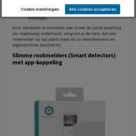
Test het alarm regelmatig-
Maak de rookmelders regelmatig schoon. Stof is
Cookie instellingen
Alle cookies accepteren
namelijk de nummer 1 oorzaak van valse
meldingen.
Door aandacht te besteden aan zowel de juiste plaatsing
als regelmatig onderhoud, vergroot je de kans dat een
rookmelder op tijd alarm slaat en zo mensenlevens en
eigendommen beschermt.
Slimme rookmelders (Smart detectors)
met app-koppeling