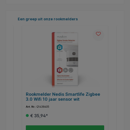
Productgalerij overslaan
Een greep uit onze rookmelders
Rookmelder Nedis Smartlife Zigbee
Rook
3.0 Wifi 10 jaar sensor wit
5 ja
Art. Nr.:
Q1438405
Art. Nr.
€ 35,94*
€ 