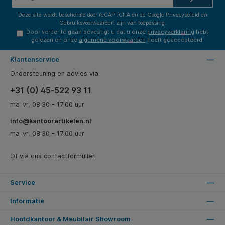
Deze site wordt beschermd door reCAPTCHA en de Google
Privacybeleid
en
Gebruiksvoorwaarden
zijn van toepassing.
Door verder te gaan bevestigt u dat u onze
privacyverklaring
hebt
gelezen en onze
algemene voorwaarden
heeft geaccepteerd.
Klantenservice
Ondersteuning en advies via:
+31 (0) 45-522 93 11
ma-vr, 08:30 - 17:00 uur
info@kantoorartikelen.nl
ma-vr, 08:30 - 17:00 uur
Of via ons
contactformulier
.
Service
Informatie
Hoofdkantoor & Meubilair Showroom