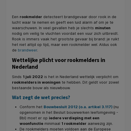
Een
rookmelder
detecteert brandgevaar door rook in de
lucht waar te nemen en geeft een luid alarm af om je te
waarschuwen. In veel gevallen heb je slechts
minuten
nodig om veilig te vluchten voordat een vuur zich uitbreidt.
Rook is immers vaak het grootste gevaar bij brand: je ruikt
het niet altijd op tijd, maar een rookmelder
wel
. Aldus ook
de
brandweer
.
Wettelijke plicht voor rookmelders in
Nederland
Sinds
1 juli 2022
is het in Nederland wettelijk verplicht om
rookmelders in woningen
te hebben. Dit geldt voor zowel
bestaande bouw als nieuwbouw.
Wat zegt de wet precies?
Conform het
Bouwbesluit 2012 (o.a. artikel 3.117)
(nu
opgenomen in het Besluit bouwwerken leefomgeving -
Bbl) moet er op
iedere verdieping met een
woonfunctie
minimaal
1 rookmelder
aanwezig zijn.
De rookmelders moeten voldoen aan de Europese