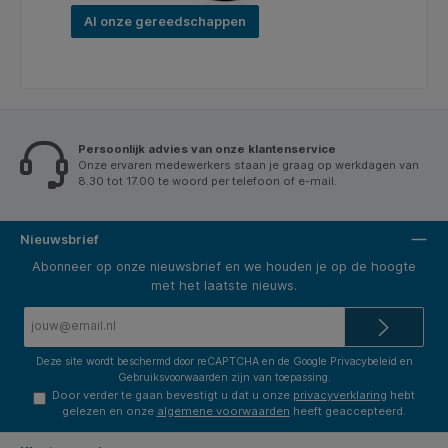
Al onze gereedschappen
Persoonlijk advies van onze klantenservice
Onze ervaren medewerkers staan je graag op werkdagen van
8.30 tot 17.00 te woord per telefoon of e-mail.
Nieuwsbrief
Abonneer op onze nieuwsbrief en we houden je op de hoogte
met het laatste nieuws.
E-
mailadres*
Deze site wordt beschermd door reCAPTCHA en de Google
Privacybeleid
en
Gebruiksvoorwaarden
zijn van toepassing.
Door verder te gaan bevestigt u dat u onze
privacyverklaring
hebt
gelezen en onze
algemene voorwaarden
heeft geaccepteerd.