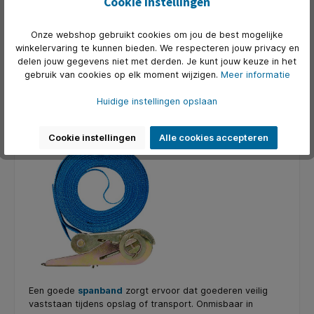
Cookie instellingen
dit vaker van pas dan je denkt. Denk aan:
Kabelmanagement
Onze webshop gebruikt cookies om jou de best mogelijke
Tijdelijke bevestigingen
winkelervaring te kunnen bieden. We respecteren jouw privacy en
Bundelen van snoeren
delen jouw gegevens niet met derden. Je kunt jouw keuze in het
Organiseren van werkplekken
gebruik van cookies op elk moment wijzigen.
Meer informatie
Het grote voordeel? Je kunt het eenvoudig hergebruiken.
Huidige instellingen opslaan
Spanband
Cookie instellingen
Alle cookies accepteren
Een goede
spanband
zorgt ervoor dat goederen veilig
vaststaan tijdens opslag of transport. Onmisbaar in