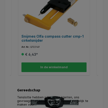
fer
Snijmes Olfa compass cutter cmp-1
Afb
cirkelsnijder
Rese
Art. Nr.:
Q722149
Art. Nr.
€ 6,43*
€ 
In de winkelmand
Gereedschap
Tenslotte hebben jullie, onze klanten, ons
gevraagd het assortiment zo breed mogelijk te
maken voor...