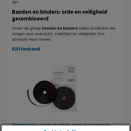
zijn.
Banden en binders: orde en veiligheid
gecombineerd
Onder de groep
banden en binders
vallen producten die
zorgen voor overzicht, stabiliteit en veiligheid. Drie
absolute must-haves:
Klittenband
Klittenband
is ideaal om kabels netjes te organiseren
zonder permanente bevestiging. Vooral op kantoor komt