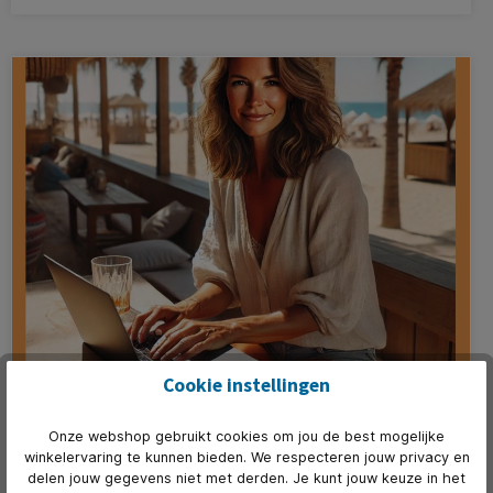
maken: een hub of dockingstation.
Cookie instellingen
De lente is begonnen! En dat betekent…
zweetvoeten op kantoor? Wees de zomerhitte
voor!
Onze webshop gebruikt cookies om jou de best mogelijke
winkelervaring te kunnen bieden. We respecteren jouw privacy en
De lente is echt begonnen en het zonnetje schijnt al flink.
delen jouw gegevens niet met derden. Je kunt jouw keuze in het