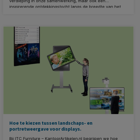
verdieping in onze samenwerking, maar ook een
inspirerende ontdekkingstocht langs de breedte van het
Clevertouch-assortiment. De ontvangst was warm en
professioneel, waarbij naast de Directeur van Clevertouch
voor de Belgische en Nederlandse markt ook Duitse en
Engelse collega's hun expertise en enthousiasme met ons
deelden.
Hoe te kiezen tussen landschaps- en
portretweergave voor displays.
Bij ITC Furniture – KantoorArtikelen.nl begrijpen we hoe