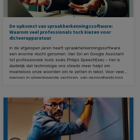
De opkomst van spraakherkenningssoftware:
Waarom veel professionals toch kiezen voor
dicteerapparatuur
In de afgelopen jaren heeft spraakherkenningssoftware
een enorme vlucht genomen. Van Siri en Google Assistant
tot professionele tools zoals Philips SpeechExec – het is
duidelijk dat technologie ons steeds meer helpt om
moeiteloos onze woorden om te zetten in tekst. Voor veel
mensen in uiteenlopende sectoren, van gezondheidszorg
tot juridische dienstverlening, is spraakherkenning een
essentieel hulpmiddel geworden. Maar ondanks deze
vooruitgang kiezen verrassend veel professionals er nog
steeds bewust voor om met traditionele dicteerapparatuur
te werken. In dit blog onderzoeken we waarom.