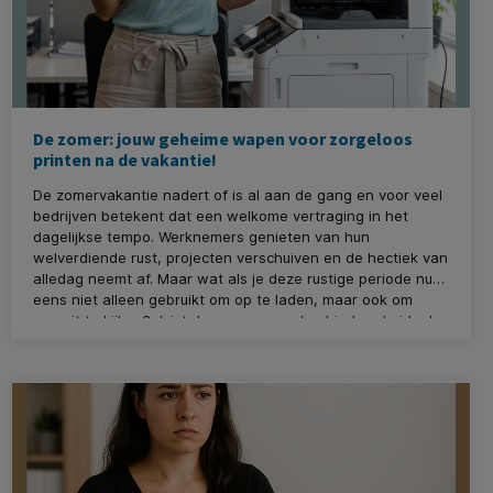
De zomer: jouw geheime wapen voor zorgeloos
printen na de vakantie!
De zomervakantie nadert of is al aan de gang en voor veel
bedrijven betekent dat een welkome vertraging in het
dagelijkse tempo. Werknemers genieten van hun
welverdiende rust, projecten verschuiven en de hectiek van
alledag neemt af. Maar wat als je deze rustige periode nu
eens niet alleen gebruikt om op te laden, maar ook om
vooruit te kijken? Juist de zomermaanden bieden de ideale
gelegenheid voor preventief printeronderhoud. Denk aan
de "zomerschilder", maar dan voor jouw kantoorapparatuur!