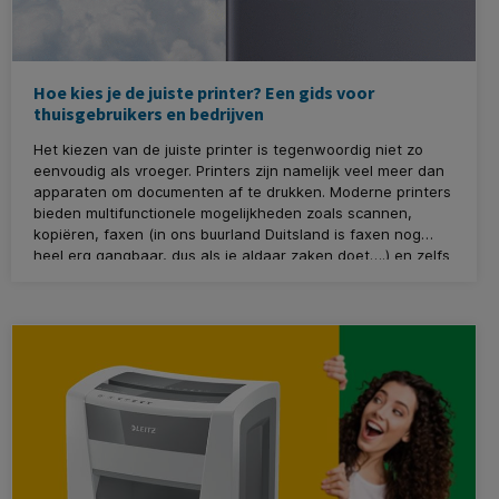
Hoe kies je de juiste printer? Een gids voor
thuisgebruikers en bedrijven
Het kiezen van de juiste printer is tegenwoordig niet zo
eenvoudig als vroeger. Printers zijn namelijk veel meer dan
apparaten om documenten af te drukken. Moderne printers
bieden multifunctionele mogelijkheden zoals scannen,
kopiëren, faxen (in ons buurland Duitsland is faxen nog
heel erg gangbaar, dus als je aldaar zaken doet….) en zelfs
geavanceerde functies zoals integratie met cloud, maar
ook cloudbeveiliging. Bij KantoorArtikelen.nl begrijpen we
dat het kiezen van de juiste printer, afhankelijk van jouw
situatie, een uitdaging kan zijn. Daarom helpen we je in
deze blog op weg, of je nu een printer zoekt voor
thuisgebruik, een kleine onderneming, een middelgroot
bedrijf of een grote organisatie.