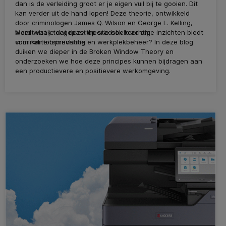
dan is de verleiding groot er je eigen vuil bij te gooien. Dit
kan verder uit de hand lopen! Deze theorie, ontwikkeld
door criminologen James Q. Wilson en George L. Kelling,
wordt vaak toegepast op stadsbeheer en
Maar wist je dat deze theorie ook krachtige inzichten biedt
criminaliteitspreventie.
voor kantoorinrichting en werkplekbeheer? In deze blog
duiken we dieper in de Broken Window Theory en
onderzoeken we hoe deze principes kunnen bijdragen aan
een productievere en positievere werkomgeving.