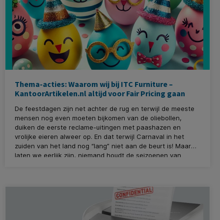
Thema-acties: Waarom wij bij ITC Furniture –
KantoorArtikelen.nl altijd voor Fair Pricing gaan
De feestdagen zijn net achter de rug en terwijl de meeste
mensen nog even moeten bijkomen van de oliebollen,
duiken de eerste reclame-uitingen met paashazen en
vrolijke eieren alweer op. En dat terwijl Carnaval in het
zuiden van het land nog “lang” niet aan de beurt is! Maar
laten we eerlijk zijn, niemand houdt de seizoenen van
reclameacties tegen. Veel bedrijven proberen klanten nu al
te verleiden met mooie kortingen, speciale aanbiedingen
en tijdelijke acties.