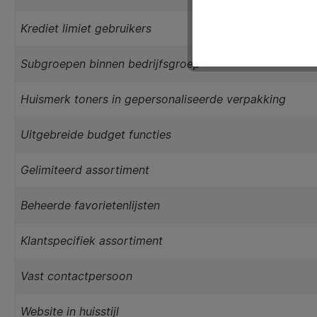
Krediet limiet gebruikers
Subgroepen binnen bedrijfsgroep
Huismerk toners in gepersonaliseerde verpakking
Uitgebreide budget functies
Gelimiteerd assortiment
Beheerde favorietenlijsten
Klantspecifiek assortiment
Vast contactpersoon
Website in huisstijl