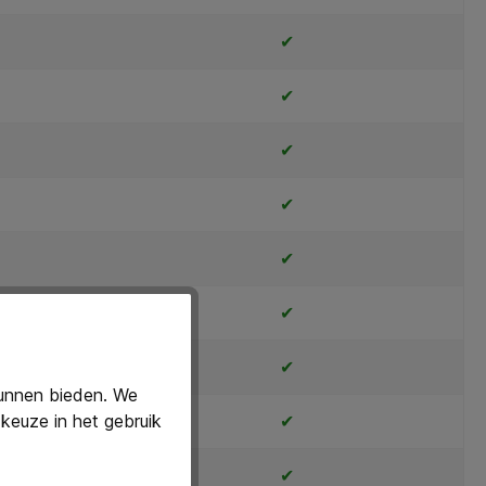
✔
✔
✔
✔
✔
✔
✔
kunnen bieden. We
keuze in het gebruik
✔
✔