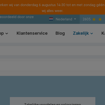
ken wij van donderdag 6 augustus 14:30 tot en met zondag géén
wij alles weer.
beoordeeld door onze
Nederland
2605
op
Klantenservice
Blog
Zakelijk
K
Zakelijke voordelen en oplossingen