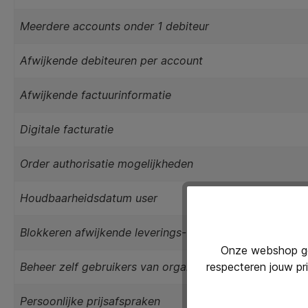
Meerdere accounts onder 1 debiteur
Afwijkende debiteuren per account
Afwijkende factuurinformatie
Digitale facturatie
Order authorisatie mogelijkheden
Houdbaarheidsdatum user
Blokkeren afwijkende leverings- en/of factuuradressen
Onze webshop geb
respecteren jouw pr
Beheer zelf gebruikers van organisatie
Persoonlijke prijsafspraken