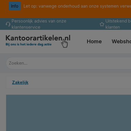
Info
Let op: vanwege onderhoud aan onze systemen verwer
oekopdracht
Ga naar de hoofdnavigatie
Persoonlijk advies van onze
Uitstekend 
klantenservice
klanten
Home
Websh
Zakelijk