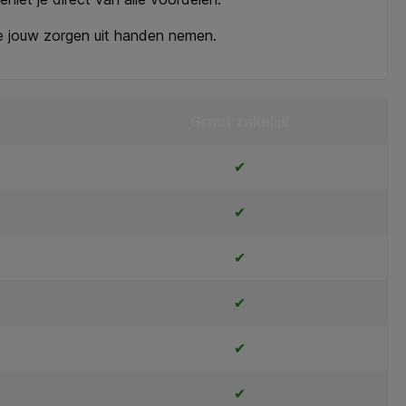
e jouw zorgen uit handen nemen.
Groot zakelijk
✔
✔
✔
✔
✔
✔