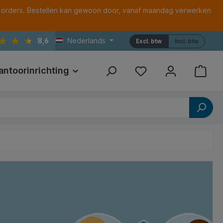
 orders. Bestellen kan gewoon door, vanaf maandag verwerken
8,6
Nederlands
Excl. btw
Incl. btw
antoorinrichting
Print
Referenties