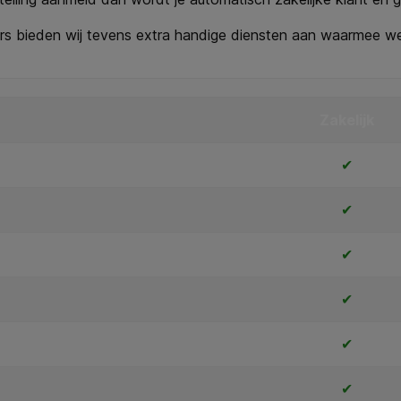
ers bieden wij tevens extra handige diensten aan waarmee w
Zakelijk
✔
✔
✔
✔
✔
✔