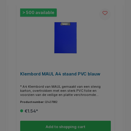
Skip product gallery
> 500 available
Klembord MAUL A4 staand PVC blauw
K
g
* A4 Klembord van MAUL gemaakt van een stevig
* 
karton, overtrokken met een sterk PVC folie en
ka
voorzien van de veilige en platte verchroomde
vo
beugelklem met brugbeugel op de korte zijde om het
be
Product number:
Q1437882
Pr
k
papier makkelijk en snel onder de beugel te plaatsen. *
pa
Voorzien van een metalen uitschuifbaar ophangoog
Vo
€1.54*
aan de achterzijde van de papierklem. * Universeel
aa
len
inzetbaar in de logistiek, taxi, trainers maar ook in de
in
horeca en of ziekenhuis waar men bij het schrijven een
ho
,
makkelijk versterkte ondergrond nodig heeft tijdens het
ma
Add to shopping cart
r
werk.
we