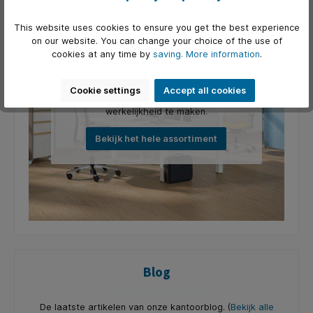
This website uses cookies to ensure you get the best experience
on our website. You can change your choice of the use of
cookies at any time by
saving.
More information
.
Kantoormeubilair
We hebben een breed assortiment aan
Cookie settings
Accept all cookies
kantoormeubilair om jouw visie
werkelijkheid te maken.
Bekijk het hele assortiment
Blog
De laatste artikelen van onze kantoorblog. (
Bekijk alle