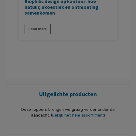
Biophilic design op kantoor: hoe
Z
natuur, akoestiek en ontmoeting
o
samenkomen
c
Read more
Uitgelichte producten
Deze toppers brengen we graag verder onder de
aandacht. (
Bekijk het hele assortiment
)