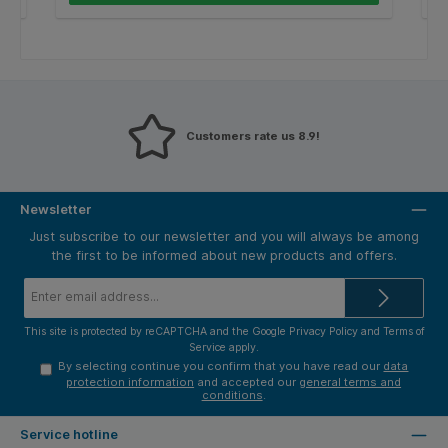
Customers rate us 8.9!
Newsletter
Just subscribe to our newsletter and you will always be among
the first to be informed about new products and offers.
Email
address*
This site is protected by reCAPTCHA and the Google
Privacy Policy
and
Terms of
Service
apply.
By selecting continue you confirm that you have read our
data
protection information
and accepted our
general terms and
conditions
.
Service hotline