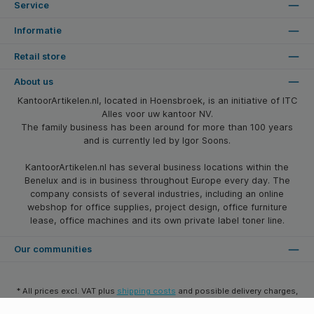
Service
Informatie
Retail store
About us
KantoorArtikelen.nl, located in Hoensbroek, is an initiative of ITC
Alles voor uw kantoor NV.
The family business has been around for more than 100 years
and is currently led by Igor Soons.
KantoorArtikelen.nl has several business locations within the
Benelux and is in business throughout Europe every day. The
company consists of several industries, including an online
webshop for office supplies, project design, office furniture
lease, office machines and its own private label toner line.
Our communities
* All prices excl. VAT plus
shipping costs
and possible delivery charges,
if not stated otherwise.
© 2026 Kantoorartikelen.nl - All Rights Reserved. Theme by
SBYP (Smart