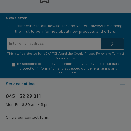
Newsletter
Just subscribe to our newsletter and you will always be among
the first to be informed about new products and offers.
Email
address*
This site is protected by reCAPTCHA and the Google
Privacy Policy
and
Terms of
Service
apply.
By selecting continue you confirm that you have read our
data
protection information
and accepted our
general terms and
conditions
.
Service hotline
045 - 52 29 311
Mon-Fri, 8:30 am - 5 pm
Or via our
contact form
.