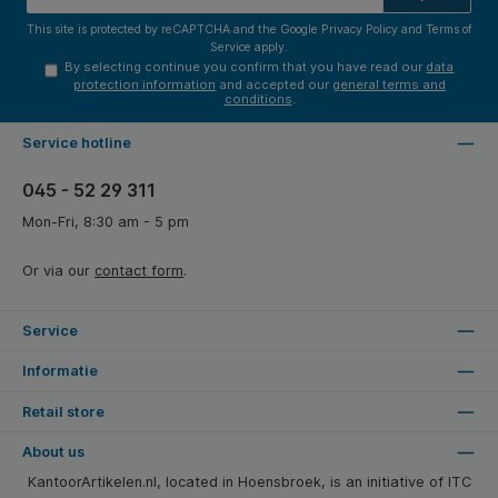
This site is protected by reCAPTCHA and the Google
Privacy Policy
and
Terms of
Service
apply.
By selecting continue you confirm that you have read our
data
protection information
and accepted our
general terms and
conditions
.
Service hotline
045 - 52 29 311
Mon-Fri, 8:30 am - 5 pm
Or via our
contact form
.
Service
Informatie
Retail store
About us
KantoorArtikelen.nl, located in Hoensbroek, is an initiative of ITC