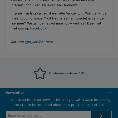
kwalitatief kunt invullen. Dingen waar je anders (met
internet) nooit van z’n leven aan toekomt.
Internet fasting kan echt een
lifechanger
zijn. Wat denk, ga
jij een poging wagen? Of heb je zelf al (goede) ervaringen
hiermee? We zijn benieuwd naar jouw verhaal! Deel het
met ons op
Facebook
!
Cartoon
@bryanMMathers
Customers rate us 8.9!
Newsletter
Just subscribe to our newsletter and you will always be among
the first to be informed about new products and offers.
Email
address*