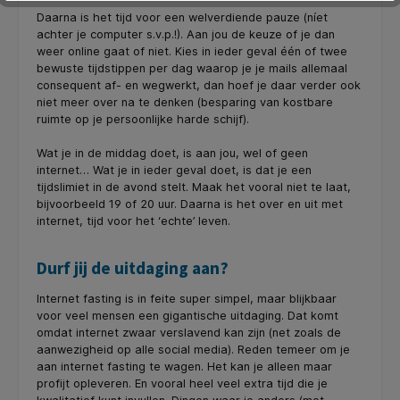
Daarna is het tijd voor een welverdiende pauze (níet
achter je computer s.v.p.!). Aan jou de keuze of je dan
weer online gaat of niet. Kies in ieder geval één of twee
bewuste tijdstippen per dag waarop je je mails allemaal
consequent af- en wegwerkt, dan hoef je daar verder ook
niet meer over na te denken (besparing van kostbare
ruimte op je persoonlijke harde schijf).
Wat je in de middag doet, is aan jou, wel of geen
internet… Wat je in ieder geval doet, is dat je een
tijdslimiet in de avond stelt. Maak het vooral niet te laat,
bijvoorbeeld 19 of 20 uur. Daarna is het over en uit met
internet, tijd voor het ‘echte’ leven.
Durf jij de uitdaging aan?
Internet fasting is in feite super simpel, maar blijkbaar
voor veel mensen een gigantische uitdaging. Dat komt
omdat internet zwaar verslavend kan zijn (net zoals de
aanwezigheid op alle social media). Reden temeer om je
aan internet fasting te wagen. Het kan je alleen maar
profijt opleveren. En vooral heel veel extra tijd die je