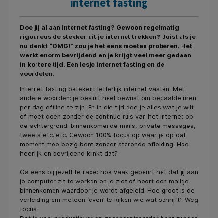
internet fasting
Doe jij al aan internet fasting? Gewoon regelmatig
rigoureus de stekker uit je internet trekken? Juist als je
nu denkt “OMG!” zou je het eens moeten proberen. Het
werkt enorm bevrijdend en je krijgt veel meer gedaan
in kortere tijd. Een lesje internet fasting en de
voordelen.
Internet fasting betekent letterlijk internet vasten. Met
andere woorden: je besluit heel bewust om bepaalde uren
per dag offline te zijn. En in die tijd doe je alles wat je wilt
of moet doen zonder de continue ruis van het internet op
de achtergrond: binnenkomende mails, private messages,
tweets etc. etc. Gewoon 100% focus op waar je op dat
moment mee bezig bent zonder storende afleiding. Hoe
heerlijk en bevrijdend klinkt dat?
Ga eens bij jezelf te rade: hoe vaak gebeurt het dat jij aan
je computer zit te werken en je ziet of hoort een mailtje
binnenkomen waardoor je wordt afgeleid. Hoe groot is de
verleiding om meteen ‘even’ te kijken wie wat schrijft? Weg
focus.