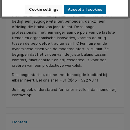
ITC Furniture staat bekend als een bastion van kwaliteit en
Cookie settings
Accept all cookies
duurzaamheid, met een rijke geschiedenis die teruggaat
tot meer dan een eeuw geleden. Desondanks heeft het
bedrijf een jeugdige vitaliteit behouden, dankzij een
afdeling die bruist van jong talent. Deze jonge
professionals, met hun vinger aan de pols van de laatste
trends en ergonomische innovaties, vormen de brug
tussen de beproefde traditie van ITC Furniture en de
dynamische eisen van de moderne startup-cultuur. Ze
begrijpen dat het vinden van de juiste balans tussen
comfort, functionaliteit en stijl essentieel is voor het
creëren van een productieve werkplek.
Dus jonge startup, die net het benodigde kapitaal bij
elkaar heeft. Bel ons snel: +31 (0)45 – 522 93 11
Je mag ook onderstaand formulier invullen, dan nemen wij
contact op:
Contact