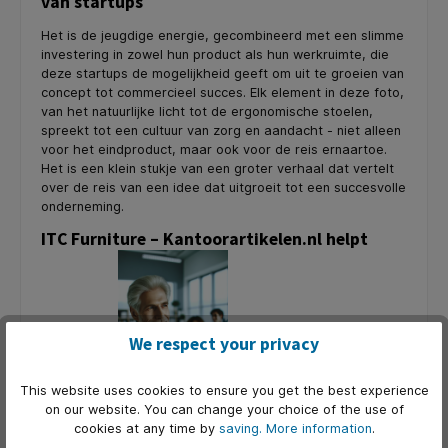
van startups
Het is de jeugdige energie, gecombineerd met een slimme
investering in zowel hun product als hun werkruimte, die
deze startups de mogelijkheid geeft om uit te groeien van
concept tot commercieel succes. Elk element in deze foto,
van het natuurlijke licht tot de ergonomische stoelen,
spreekt tot een cultuur van zorg en aandacht - niet alleen
voor het eindproduct, maar ook voor de reis ernaartoe.
Het is een klein stukje van een groter verhaal dat vertelt
over de reis van een idee dat uitgroeit tot een succesvolle
onderneming.
ITC Furniture – Kantoorartikelen.nl helpt
We respect your privacy
startups
This website uses cookies to ensure you get the best experience
on our website. You can change your choice of the use of
cookies at any time by
saving.
More information
.