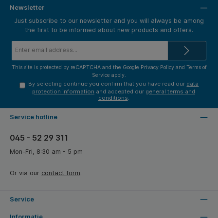
Newsletter
Just subscribe to our newsletter and you will always be among
the first to be informed about new products and offers.
Email
address*
This site is protected by reCAPTCHA and the Google
Privacy Policy
and
Terms of
Service
apply.
By selecting continue you confirm that you have read our
data
protection information
and accepted our
general terms and
conditions
.
Service hotline
045 - 52 29 311
Mon-Fri, 8:30 am - 5 pm
Or via our
contact form
.
Service
Informatie