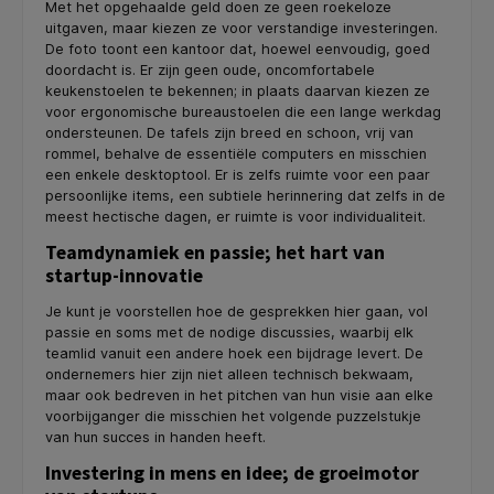
Met het opgehaalde geld doen ze geen roekeloze
uitgaven, maar kiezen ze voor verstandige investeringen.
De foto toont een kantoor dat, hoewel eenvoudig, goed
doordacht is. Er zijn geen oude, oncomfortabele
keukenstoelen te bekennen; in plaats daarvan kiezen ze
voor ergonomische bureaustoelen die een lange werkdag
ondersteunen. De tafels zijn breed en schoon, vrij van
rommel, behalve de essentiële computers en misschien
een enkele desktoptool. Er is zelfs ruimte voor een paar
persoonlijke items, een subtiele herinnering dat zelfs in de
meest hectische dagen, er ruimte is voor individualiteit.
Teamdynamiek en passie; het hart van
startup-innovatie
Je kunt je voorstellen hoe de gesprekken hier gaan, vol
passie en soms met de nodige discussies, waarbij elk
teamlid vanuit een andere hoek een bijdrage levert. De
ondernemers hier zijn niet alleen technisch bekwaam,
maar ook bedreven in het pitchen van hun visie aan elke
voorbijganger die misschien het volgende puzzelstukje
van hun succes in handen heeft.
Investering in mens en idee; de groeimotor