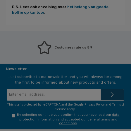
P.S. Lees ook onze blog over
het belang van goede
koffie op kantoor
.
Customers rate us 8.9!
Newsletter
Just subscribe to our newsletter and you will always be among
the first to be informed about new products and offers.
Email
address*
This site is protected by reCAPTCHA and the Google
Privacy Policy
and
Terms of
Service
apply.
By selecting continue you confirm that you have read our
data
protection information
and accepted our
general terms and
conditions
.