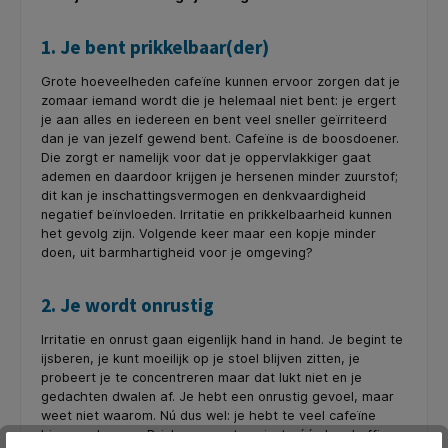
1. Je bent prikkelbaar(der)
Grote hoeveelheden cafeïne kunnen ervoor zorgen dat je
zomaar iemand wordt die je helemaal niet bent: je ergert
je aan alles en iedereen en bent veel sneller geïrriteerd
dan je van jezelf gewend bent. Cafeïne is de boosdoener.
Die zorgt er namelijk voor dat je oppervlakkiger gaat
ademen en daardoor krijgen je hersenen minder zuurstof;
dit kan je inschattingsvermogen en denkvaardigheid
negatief beïnvloeden. Irritatie en prikkelbaarheid kunnen
het gevolg zijn. Volgende keer maar een kopje minder
doen, uit barmhartigheid voor je omgeving?
2. Je wordt onrustig
Irritatie en onrust gaan eigenlijk hand in hand. Je begint te
ijsberen, je kunt moeilijk op je stoel blijven zitten, je
probeert je te concentreren maar dat lukt niet en je
gedachten dwalen af. Je hebt een onrustig gevoel, maar
weet niet waarom. Nú dus wel: je hebt te veel cafeïne
binnengekregen. Drink morgen tenminste één kop koffie