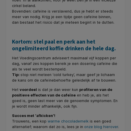
voelt ‘m al aankomen, voor je weet ben je in een vicieuze
cirkel beland.
Bovendien: cafeïne is verslavend, dus je hebt er steeds
meer van nodig. Krijg je een tijdje geen cafeïne binnen,
dan bestaat het risico dat je meteen begint in te dutten.
Kortom: stel paal en perk aan het
ongelimiteerd koffie drinken de hele dag.
Het Voedingscentrum adviseert maximaal vijf koppen per
dag, vanaf zes koppen bereik je een dosering cafeïne die
als te veel wordt bestempeld.
Tip:
stop niet meteen ‘cold turkey’, maar geef je lichaam
de kans om de cafeïnebehoefte geleidelijk af te bouwen.
Het
voordeel
is dat je dan weer kun
profiteren van de
positieve effecten van de cafeïne
en heb je, als het
goed is, geen last meer van de genoemde symptomen. En
je wordt minder afhankelijk, ook fijn.
Succes met ‘afkicken’!
Trouwens, een kop
warme chocolademelk
is een goed
alternatief; waarom dat zo is, lees je in
onze blog hierover
.