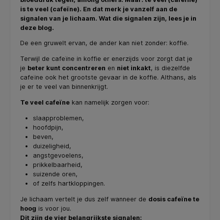
is te veel (cafeïne). En dat merk je vanzelf aan de
signalen van je lichaam. Wat die signalen zijn, lees je in
deze blog.
De een gruwelt ervan, de ander kan niet zonder: koffie.
Terwijl de cafeïne in koffie er enerzijds voor zorgt dat je
je
beter kunt concentreren
en
niet inkakt
, is diezelfde
cafeïne ook het grootste gevaar in de koffie. Althans, als
je er te veel van binnenkrijgt.
Te veel cafeïne
kan namelijk zorgen voor:
slaapproblemen,
hoofdpijn,
beven,
duizeligheid,
angstgevoelens,
prikkelbaarheid,
suizende oren,
of zelfs hartkloppingen.
Je lichaam vertelt je dus zelf wanneer de
dosis cafeïne te
hoog
is voor jou.
Dit zijn de vier belangrijkste signalen: