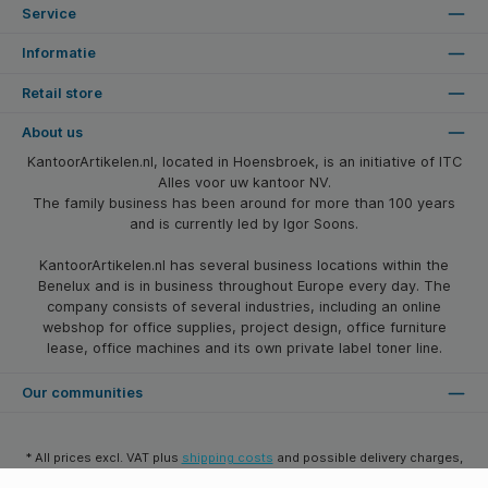
Service
Informatie
Retail store
About us
KantoorArtikelen.nl, located in Hoensbroek, is an initiative of ITC
Alles voor uw kantoor NV.
The family business has been around for more than 100 years
and is currently led by Igor Soons.
KantoorArtikelen.nl has several business locations within the
Benelux and is in business throughout Europe every day. The
company consists of several industries, including an online
webshop for office supplies, project design, office furniture
lease, office machines and its own private label toner line.
Our communities
* All prices excl. VAT plus
shipping costs
and possible delivery charges,
if not stated otherwise.