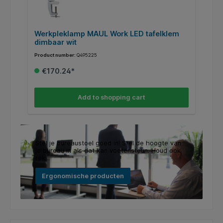
Werkpleklamp MAUL Work LED tafelklem
B
dimbaar wit
Product number:
Q495225
Pr
€170.24*
Add to shopping cart
Stel je bureaustoel goed in! Stel de hoogte van
je bureau in als dat kan voetensteun. Houd ook
rek...
Ergonomische producten