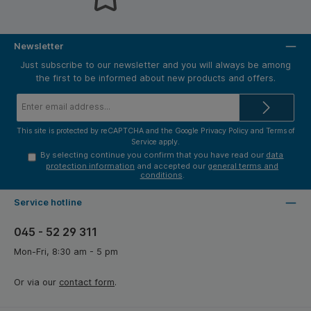
Newsletter
Just subscribe to our newsletter and you will always be among
the first to be informed about new products and offers.
Email
address*
This site is protected by reCAPTCHA and the Google
Privacy Policy
and
Terms of
Service
apply.
By selecting continue you confirm that you have read our
data
protection information
and accepted our
general terms and
conditions
.
Service hotline
045 - 52 29 311
Mon-Fri, 8:30 am - 5 pm
Or via our
contact form
.