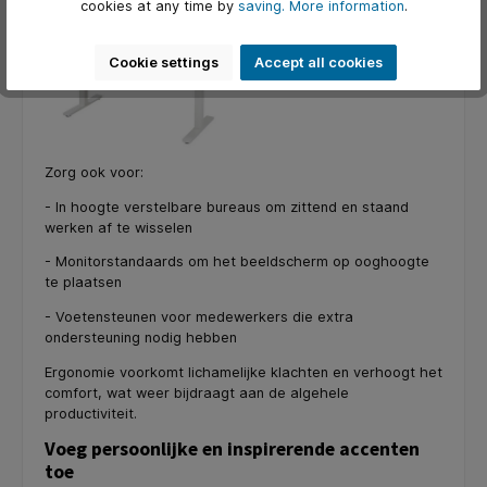
cookies at any time by
saving.
More information
.
Cookie settings
Accept all cookies
Zorg ook voor:
- In hoogte verstelbare bureaus om zittend en staand
werken af te wisselen
- Monitorstandaards om het beeldscherm op ooghoogte
te plaatsen
- Voetensteunen voor medewerkers die extra
ondersteuning nodig hebben
Ergonomie voorkomt lichamelijke klachten en verhoogt het
comfort, wat weer bijdraagt aan de algehele
productiviteit.
Voeg persoonlijke en inspirerende accenten
toe