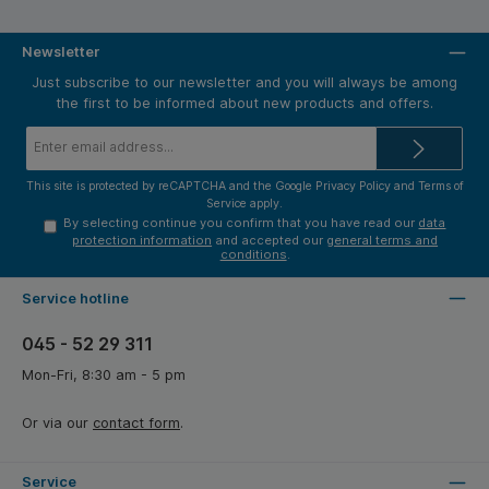
Newsletter
Just subscribe to our newsletter and you will always be among
the first to be informed about new products and offers.
Email
address*
This site is protected by reCAPTCHA and the Google
Privacy Policy
and
Terms of
Service
apply.
By selecting continue you confirm that you have read our
data
protection information
and accepted our
general terms and
conditions
.
Service hotline
045 - 52 29 311
Mon-Fri, 8:30 am - 5 pm
Or via our
contact form
.
Service