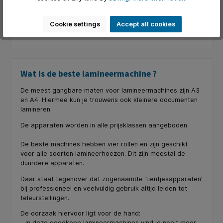
Cookie settings
Accept all cookies
Wat is de beste
lamineermachine
?
De meest gangbare maten voor lamineermachines zijn A3
en A4. Hiermee kun je trouwens ook kleinere documenten
lamineren.
De apparaten worden in alle prijsklassen aangeboden.
De beste machines hebben vier rollen en zijn geschikt
voor alle soorten lamineerhoezen. Dit zijn meestal de
duurdere apparaten.
Daar staat tegenover dat zogenaamde ‘tientjesapparaten’
bij professioneel en veelvuldig gebruik altijd leiden tot
teleurstellingen.
De oorzaak hiervoor ligt voor de hand:
- in deze goedkope lamineermachines vind je nooit meer