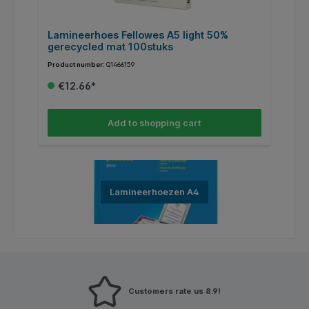
Lamineerhoes Fellowes A5 light 50%
L
gerecycled mat 100stuks
1
Product number:
Q1466159
Pr
€12.66*
Add to shopping cart
Lamineerhoezen A4
Customers rate us 8.9!