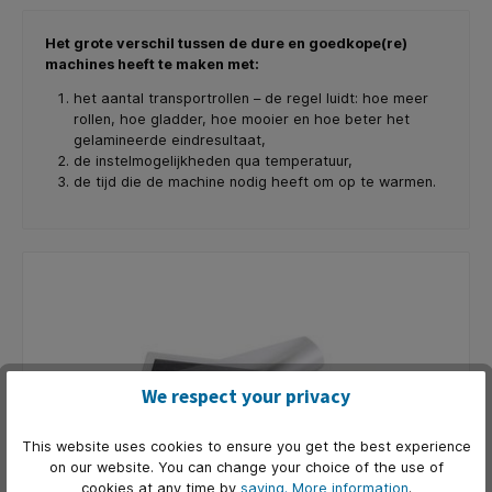
Het grote verschil tussen de dure en goedkope(re)
machines heeft te maken met:
het aantal transportrollen – de regel luidt: hoe meer
rollen, hoe gladder, hoe mooier en hoe beter het
gelamineerde eindresultaat,
de instelmogelijkheden qua temperatuur,
de tijd die de machine nodig heeft om op te warmen.
We respect your privacy
This website uses cookies to ensure you get the best experience
on our website. You can change your choice of the use of
cookies at any time by
saving.
More information
.