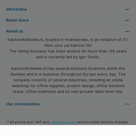
Informatie
Retail store
About us
KantoorArtikelen.nl, located in Hoensbroek, is an initiative of ITC
Alles voor uw kantoor NV.
The family business has been around for more than 100 years
and is currently led by Igor Soons.
KantoorArtikelen.nl has several business locations within the
Benelux and is in business throughout Europe every day. The
company consists of several industries, including an online
webshop for office supplies, project design, office furniture
lease, office machines and its own private label toner line.
Our communities
* All prices excl. VAT plus
shipping costs
and possible delivery charges,
if not stated otherwise.
© 2026 Kantoorartikelen.nl - All Rights Reserved. Theme by
SBYP (Smart