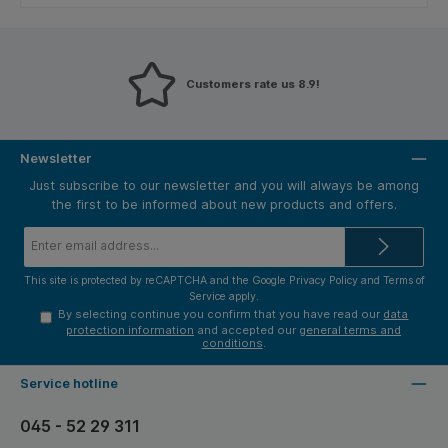
Customers rate us 8.9!
Newsletter
Just subscribe to our newsletter and you will always be among
the first to be informed about new products and offers.
Email
address*
This site is protected by reCAPTCHA and the Google
Privacy Policy
and
Terms of
Service
apply.
By selecting continue you confirm that you have read our
data
protection information
and accepted our
general terms and
conditions
.
Service hotline
045 - 52 29 311