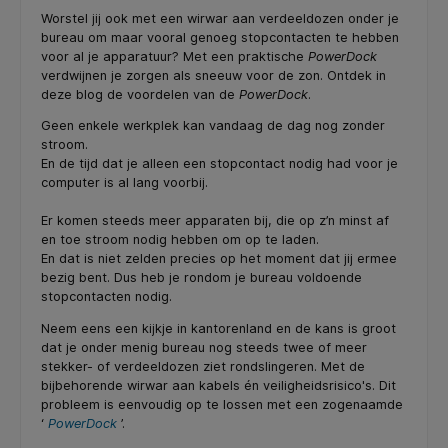
Worstel jij ook met een wirwar aan verdeeldozen onder je
bureau om maar vooral genoeg stopcontacten te hebben
voor al je apparatuur? Met een praktische
PowerDock
verdwijnen je zorgen als sneeuw voor de zon. Ontdek in
deze blog de voordelen van de
PowerDock
.
Geen enkele werkplek kan vandaag de dag nog zonder
stroom.
En de tijd dat je alleen een stopcontact nodig had voor je
computer is al lang voorbij.
Er komen steeds meer apparaten bij, die op z’n minst af
en toe stroom nodig hebben om op te laden.
En dat is niet zelden precies op het moment dat jij ermee
bezig bent. Dus heb je rondom je bureau voldoende
stopcontacten nodig.
Neem eens een kijkje in kantorenland en de kans is groot
dat je onder menig bureau nog steeds twee of meer
stekker- of verdeeldozen ziet rondslingeren. Met de
bijbehorende wirwar aan kabels én veiligheidsrisico's. Dit
probleem is eenvoudig op te lossen met een zogenaamde
‘
PowerDock
’.