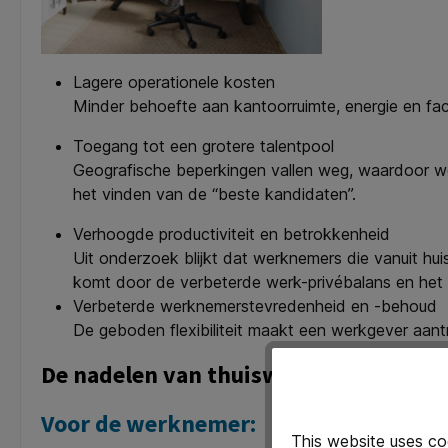
Lagere operationele kosten
Minder behoefte aan kantoorruimte, energie en facil
Toegang tot een grotere talentpool
Geografische beperkingen vallen weg, waardoor we
het vinden van de “beste kandidaten”.
Verhoogde productiviteit en betrokkenheid
Uit onderzoek blijkt dat werknemers die vanuit hui
komt door de verbeterde werk-privébalans en het
Verbeterde werknemerstevredenheid en -behoud
De geboden flexibiliteit maakt een werkgever aant
De nadelen van thuiswerken: De keerzi
Voor de werknemer:
This website uses co