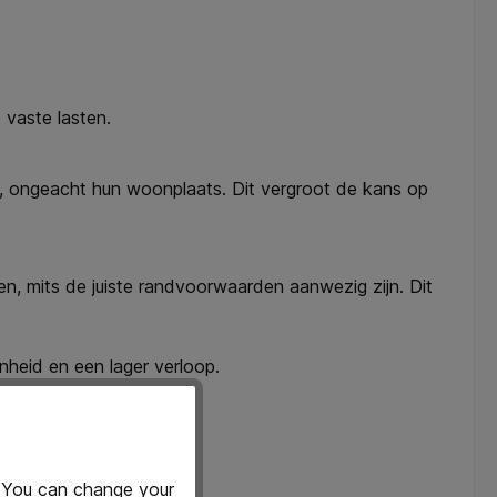
 vaste lasten.
, ongeacht hun woonplaats. Dit vergroot de kans op
en, mits de juiste randvoorwaarden aanwezig zijn. Dit
nheid en een lager verloop.
. You can change your