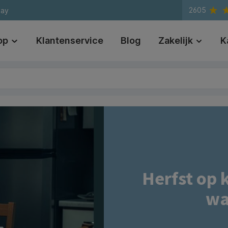
2605
day
op
Klantenservice
Blog
Zakelijk
K
Herfst op k
wa