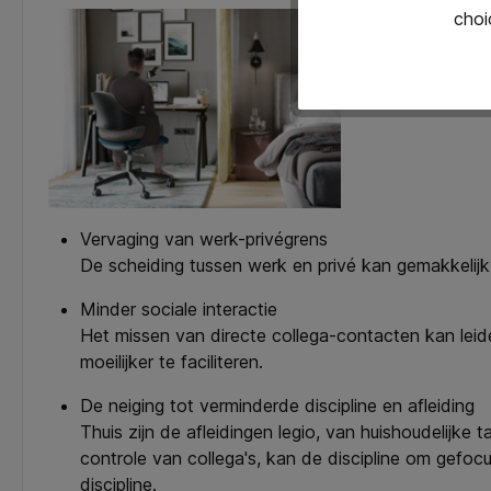
choi
Vervaging van werk-privégrens
De scheiding tussen werk en privé kan gemakkelijk
Minder sociale interactie
Het missen van directe collega-contacten kan leid
moeilijker te faciliteren.
De neiging tot verminderde discipline en afleiding
Thuis zijn de afleidingen legio, van huishoudelijk
controle van collega's, kan de discipline om gefo
discipline.