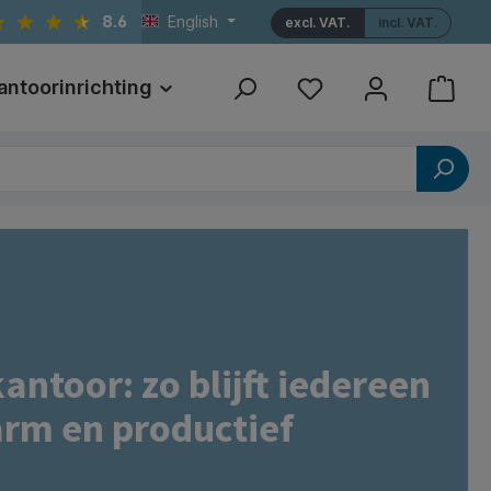
8.6
English
excl. VAT.
incl. VAT.
antoorinrichting
Print
Referenties
antoor: zo blijft iedereen
rm en productief