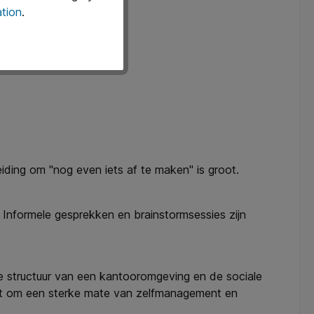
tion
.
iding om "nog even iets af te maken" is groot.
 Informele gesprekken en brainstormsessies zijn
 de structuur van een kantooromgeving en de sociale
aagt om een sterke mate van zelfmanagement en