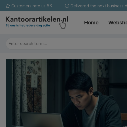
Customers rate us 8.9!
Delivered the next business 
search
Skip to main navigation
Home
Websh