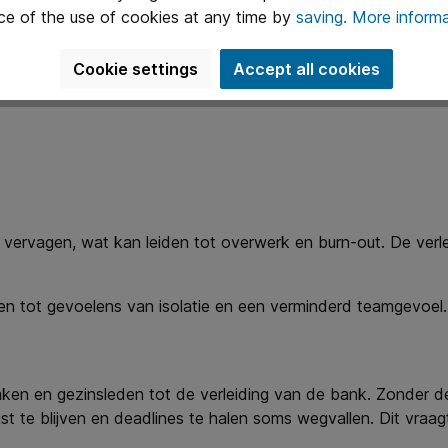
ce of the use of cookies at any time by
saving.
More informa
Cookie settings
Accept all cookies
 vervagen, wat kan leiden tot overwerk en burn-out. De verle
en tot gevoelens van isolatie en een verminderd teamgevoel.
e taken en gezinsleden tot de verleiding van de bank. Zonder
cust te blijven en deadlines te halen soms wegvallen. Dit vr