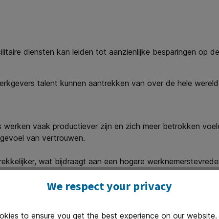
itaire diensten kan leiden tot aanzienlijke besparingen op de
rkgevers talent kunnen aantrekken van over de hele wereld
s werken vaak productiever zijn en zich meer betrokken voel
 gevoel van vertrouwen.
rekkelijker, wat bijdraagt aan een hogere werknemerstevrede
jde van de medaille
We respect your privacy
okies to ensure you get the best experience on our website