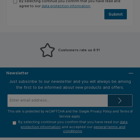
By selecting continue you confirm that you have read and
agree to our
data protection information
.
Submit
Customers rate us 8.9!
Newsletter
Just subscribe to our newsletter and you will always be among
the first to be informed about new products and offers.
Email
address*
This site is protected by reCAPTCHA and the Google
Privacy Policy
and
Terms of
Service
apply.
By selecting continue you confirm that you have read our
data
protection information
and accepted our
general terms and
conditions
.