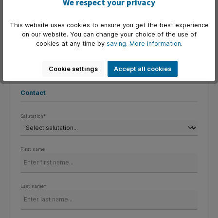
We respect your privacy
bijeenkomsten naar een hoger niveau kunnen tillen.
Bel ons voor meer informatie: +31 (0)45 – 522 93 11
This website uses cookies to ensure you get the best experience
on our website. You can change your choice of the use of
Of vul onderstaand formulier in, dan nemen wij contact op
cookies at any time by
saving.
More information
.
met de juiste persoon:
Cookie settings
Accept all cookies
Contact
Salutation*
First name
Last name*