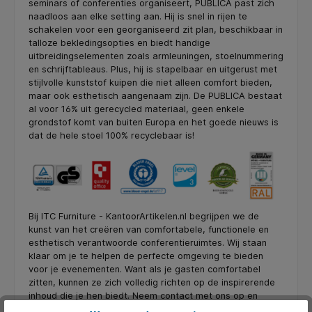
seminars of conferenties organiseert, PUBLICA past zich
naadloos aan elke setting aan. Hij is snel in rijen te
schakelen voor een georganiseerd zit plan, beschikbaar in
talloze bekledingsopties en biedt handige
uitbreidingselementen zoals armleuningen, stoelnummering
en schrijftableaus. Plus, hij is stapelbaar en uitgerust met
stijlvolle kunststof kuipen die niet alleen comfort bieden,
maar ook esthetisch aangenaam zijn. De PUBLICA bestaat
al voor 16% uit gerecycled materiaal, geen enkele
grondstof komt van buiten Europa en het goede nieuws is
dat de hele stoel 100% recyclebaar is!
Bij ITC Furniture - KantoorArtikelen.nl begrijpen we de
kunst van het creëren van comfortabele, functionele en
esthetisch verantwoorde conferentieruimtes. Wij staan
klaar om je te helpen de perfecte omgeving te bieden
voor je evenementen. Want als je gasten comfortabel
zitten, kunnen ze zich volledig richten op de inspirerende
inhoud die je hen biedt. Neem contact met ons op en
ontdek hoe wij met PUBLICA en andere producten jouw