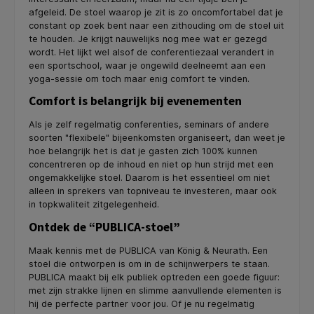
afgeleid. De stoel waarop je zit is zo oncomfortabel dat je
constant op zoek bent naar een zithouding om de stoel uit
te houden. Je krijgt nauwelijks nog mee wat er gezegd
wordt. Het lijkt wel alsof de conferentiezaal verandert in
een sportschool, waar je ongewild deelneemt aan een
yoga-sessie om toch maar enig comfort te vinden.
Comfort is belangrijk bij evenementen
Als je zelf regelmatig conferenties, seminars of andere
soorten "flexibele" bijeenkomsten organiseert, dan weet je
hoe belangrijk het is dat je gasten zich 100% kunnen
concentreren op de inhoud en niet op hun strijd met een
ongemakkelijke stoel. Daarom is het essentieel om niet
alleen in sprekers van topniveau te investeren, maar ook
in topkwaliteit zitgelegenheid.
Ontdek de “PUBLICA-stoel”
Maak kennis met de PUBLICA van König & Neurath. Een
stoel die ontworpen is om in de schijnwerpers te staan.
PUBLICA maakt bij elk publiek optreden een goede figuur:
met zijn strakke lijnen en slimme aanvullende elementen is
hij de perfecte partner voor jou. Of je nu regelmatig