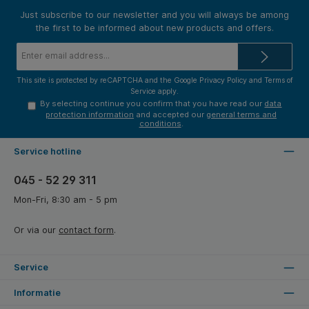
Just subscribe to our newsletter and you will always be among
the first to be informed about new products and offers.
Email
address*
This site is protected by reCAPTCHA and the Google
Privacy Policy
and
Terms of
Service
apply.
By selecting continue you confirm that you have read our
data
protection information
and accepted our
general terms and
conditions
.
Service hotline
045 - 52 29 311
Mon-Fri, 8:30 am - 5 pm
Or via our
contact form
.
Service
Informatie