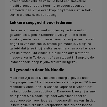
kokend water erbij en voilà! Je hebt een smakelijke
maaltijd zonder dat je hoeft te zwoegen boven een
stomende pan. Zit je even krap in tijd maar ruim in trek?
Dan is dit jouw culinaire redding!
Lekkere soep, echt voor iedereen
Deze instant soepen met noodles zijn in Azië net zo
gewoon als tulpen in Nederland. Ze zijn er in allerlei
smaken, maten en vormen én voorzien miljoenen mensen
dagelijks van een snelle, smakelijke maaltijd. Ze zijn zo
geliefd dat je ze in bijna elke supermarkt en op elke hoek
van de straat kunt vinden. Of je nu een administratief
medewerker in Tokio bent of een student in Bangkok, de
instant noodle soep is jouw trouwe metgezel.
Uitgevonden door Mr. Noodle
Maar hoe zijn deze kleine snelle energie-gevers naar
Europa gekomen? Het begon allemaal in de jaren '50 toen
Momofuku Ando, een Taiwanese-Japanse uitvinder, het
instant noodle concept uitvond. Daardoor kreeg hij al snel
de bijnaam Mr. Noodle. Zijn doel was simpel: snel en
goedkoop eten voor iedereen toegankelijk maken. En dat
is hem gelukt! Zijn idee verspreidde zich als een lopend