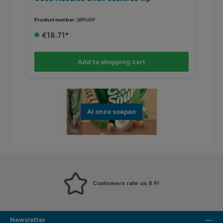
Product number:
Q890409
Pr
€18.71*
Add to shopping cart
Al onze soepen
Customers rate us 8.9!
Newsletter