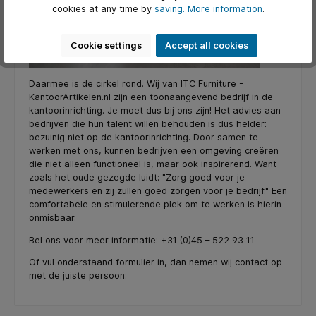
cookies at any time by
saving.
More information
.
Cookie settings
Accept all cookies
Daarmee is de cirkel rond. Wij van ITC Furniture -
KantoorArtikelen.nl zijn een toonaangevend bedrijf in de
kantoorinrichting. Je moet dus bij ons zijn! Het advies aan
bedrijven die hun talent willen behouden is dus helder:
bezuinig niet op de kantoorinrichting. Door samen te
werken met ons, kunnen bedrijven een omgeving creëren
die niet alleen functioneel is, maar ook inspirerend. Want
zoals het oude gezegde luidt: "Zorg goed voor je
medewerkers en zij zullen goed zorgen voor je bedrijf." Een
comfortabele en stimulerende plek om te werken is hierin
onmisbaar.
Bel ons voor meer informatie: +31 (0)45 – 522 93 11
Of vul onderstaand formulier in, dan nemen wij contact op
met de juiste persoon: