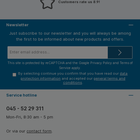
Customers rate us 8.9!
Newsletter
Just subscribe to our newsletter and you will always be among
the first to be informed about new products and offers.
Email
address*
This site is protected by reCAPTCHA and the Google
Privacy Policy
and
Terms of
Service
apply.
By selecting continue you confirm that you have read our
data
protection information
and accepted our
general terms and
conditions
.
Service hotline
045 - 52 29 311
Mon-Fri, 8:30 am - 5 pm
Or via our
contact form
.