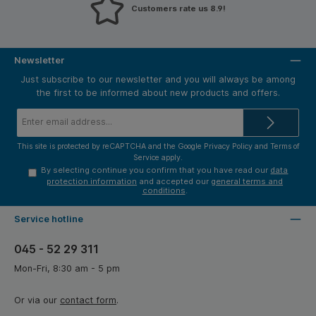
Customers rate us 8.9!
Newsletter
Just subscribe to our newsletter and you will always be among
the first to be informed about new products and offers.
Email
address*
This site is protected by reCAPTCHA and the Google
Privacy Policy
and
Terms of
Service
apply.
By selecting continue you confirm that you have read our
data
protection information
and accepted our
general terms and
conditions
.
Service hotline
045 - 52 29 311
Mon-Fri, 8:30 am - 5 pm
Or via our
contact form
.