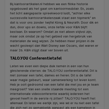
Bij kantoorartikelen.nl hebben we een flinke historie
opgebouwd als het gaat om kantoormeubilair. En, zoals
het licht aangepaste spreekwoord luidt, "achter elke
succesvolle kantoorartikelenzaak staat een topmerk" en
dat is voor ons zonder twijfel König & Neurath. Door dik en
dun, door ups en downs, onze liefde voor K&N blijft
bestaan. En waarom? Omdat ze niet alleen stijlvol zijn,
maar ook omdat ze op het gebied van hergebruik van
materialen de weg wijzen. Ze hebben meer prijzen in de
wacht gesleept dan Walt Disney aan Oscars, dat waren er
maar 26. K&N stijgt daar ver boven uit.
TALO.YOU Conferentietafel
Laten we even een diepe duik nemen in een van hun
glinsterende sterren: de TALO.YOU conferentietafel. Dit is
niet zomaar een tafel, dames en heren. Dit is de tafel
waar magie gebeurt, waar samenwerking tot leven komt.
Heb je ooit gedroomd van een tafel die met jou en je team
meegroeit? Van een snelle staande meeting tot een
internationale videoconferentie waarbij iedereen het
gevoel heeft in de eerste rij zitten? TALO.YOU heeft het
allemaal. En laten we eerlijk zijn, wie wil er nu niet een tafel
die zich net zo gemakkelijk aanpast als een kameleon in