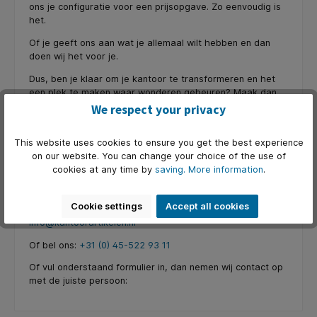
ons je configuratie voor een prijsopgave. Zo eenvoudig is
het.
Of je geeft ons aan wat je allemaal wilt hebben en dan
doen wij het voor je.
Dus, ben je klaar om je kantoor te transformeren en het
een plek te maken waar wonderen gebeuren? Maak dan
kennis met TALO.YOU en ontdek wat echt samenwerken
We respect your privacy
inhoudt.
Kies voor kwaliteit, kies voor K&N bij kantoorartikelen.nl.
This website uses cookies to ensure you get the best experience
on our website. You can change your choice of the use of
https://www.koenig-neurath.com/nl/producten/tafels/talo-
cookies at any time by
saving.
More information
.
you-conferentie
En dan mailen naar:
Cookie settings
Accept all cookies
info@kantoorartikelen.nl
Of bel ons:
+31 (0) 45-522 93 11
Of vul onderstaand formulier in, dan nemen wij contact op
met de juiste persoon: