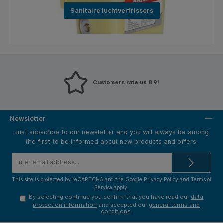
Sanitaire luchtverfrissers
Customers rate us 8.9!
Newsletter
Just subscribe to our newsletter and you will always be among
the first to be informed about new products and offers.
Email
address*
This site is protected by reCAPTCHA and the Google
Privacy Policy
and
Terms of
Service
apply.
By selecting continue you confirm that you have read our
data
protection information
and accepted our
general terms and
conditions
.