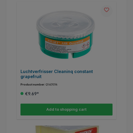
Luchtverfrisser Cleaninq constant
L
grapefruit
A
Product number:
Q1401016
Pr
€9.69*
Add to shopping cart