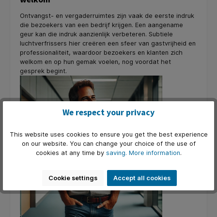
Ontvangst- en vergaderruimtes zijn vaak de eerste indruk
die bezoekers van een bedrijf krijgen. Een aangename
geur kan die indruk aanzienlijk verbeteren. Subtiele
luchtverfrissers hier creëren een sfeer van gastvrijheid en
professionaliteit, waardoor bezoekers en klanten zich
welkom en op hun gemak voelen, nog voordat het
gesprek begint.
We respect your privacy
This website uses cookies to ensure you get the best experience
on our website. You can change your choice of the use of
cookies at any time by
saving.
More information
.
Cookie settings
Accept all cookies