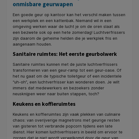
onmisbare geurwapen
Een goede geur op kantoor kan het verschil maken tussen
een werkplek en een kattenbak. Niemand wil in een
omgeving werken waar de lucht je om de oren slaat als
een bezwete sok op een hete zomerdag! Luchtverfrissers
zijn daarom de geheime helden die je werkplek fris en
aangenaam houden.
Sanitaire ruimtes: Het eerste geurbolwerk
Sanitaire ruimtes kunnen met de juiste luchtverfrissers
transformeren van een geur-ramp tot een geur-oase. Of
het nu gaat om de typische toiletgeur of een incidentele
“uh-oh”, een luchtverfrisser kan wonderen doen. Je wilt
immers dat medewerkers en bezoekers zonder
neusknijpen weer naar buiten stappen, toch?
Keukens en koffieruimtes
Keukens en koffieruimtes zijn vaak plekken van culinaire
chaos: van overijverige magnetrons met geurige resten
van gisteren tot verbrande popcorn tijdens een late
dienst. Hier komen luchtverfrissers in beeld om ervoor te
zorgen dat je niet wordt verwelkomd door de geur van